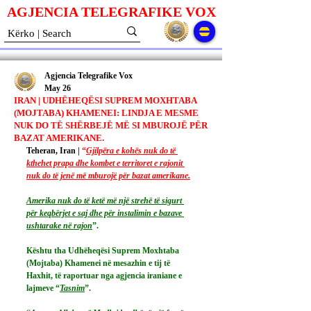
AGJENCIA TELEGRAFIKE V
O
X
Agjencia Telegrafike Vox
May 26
IRAN | UDHËHEQËSI SUPREM MOXHTABA
(MOJTABA) KHAMENEI: LINDJA E MESME
NUK DO TË SHËRBEJË MË SI MBUROJË PËR
BAZAT AMERIKANE.
Teheran, Iran | 
“
Gjilpëra e kohës nuk do të 
kthehet prapa dhe kombet e territoret e rajonit 
nuk do të jenë më mburojë për bazat amerikane.
Amerika nuk do të ketë më një strehë të sigurt 
për keqbërjet e saj dhe për instalimin e bazave 
ushtarake në rajon
”.
Kështu tha Udhëheqësi Suprem Moxhtaba 
(Mojtaba) Khamenei në mesazhin e tij të 
Haxhit, të raportuar nga agjencia iraniane e 
lajmeve “
Tasnim
”.