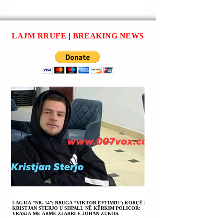
SA DO T'I DUHET
DISFATA TË
që kur mori pushtetin,
gatshme t'u shkaktojë
KIRURGJI
HIDHURA.
sepse fytyra e tij u dogj
disfata të reja të hidh
PLASTIKE.
rëndë në sulmet ajrore
armiqve
LAJM RRUFE
|
BREAKING NEWS
izrae
LAGJJA “NR. 14”; RRUGA “VIKTOR EFTIMIU”; KORÇË |
KRISTJAN STERJO U SHPALL NË KËRKIM POLICOR;
VRASJA ME ARMË ZJARRI E JOHAN ZUKOS.