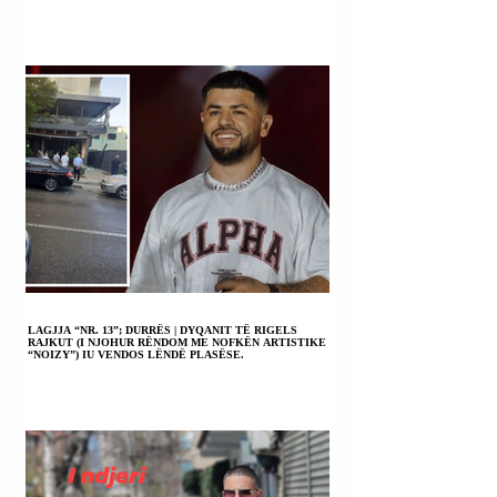
LAGJJA “NR. 13”; DURRËS | DYQANIT TË RIGELS
RAJKUT (I NJOHUR RËNDOM ME NOFKËN ARTISTIKE
“NOIZY”) IU VENDOS LËNDË PLASËSE.