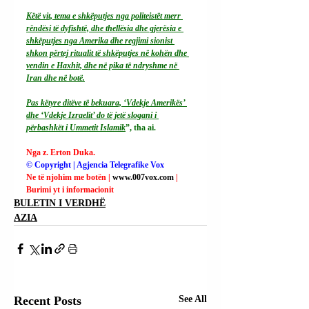
Këtë vit, tema e shkëputjes nga politeistët merr 
rëndësi të dyfishtë, dhe thellësia dhe gjerësia e 
shkëputjes nga Amerika dhe regjimi sionist 
shkon përtej ritualit të shkëputjes në kohën dhe 
vendin e Haxhit, dhe në pika të ndryshme në 
Iran dhe në botë.
Pas këtyre ditëve të bekuara, ‘Vdekje Amerikës’ 
dhe ‘Vdekje Izraelit’ do të jetë slogani i 
përbashkët i Ummetit Islamik
”, tha ai.
Nga z. Erton Duka.
© Copyright | Agjencia Telegrafike Vox
Ne të njohim me botën | 
www.007vox.com
| 
Burimi yt i informacionit
BULETIN I VERDHË
AZIA
Recent Posts
See All