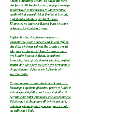
“
Arma e Allahut të Madh i ka dhënë një forcë 
dhe fuqi të tillë kombit iranian, saqë pas ngjarjes 
shkatërruese të martirizimit të udhëheqësit të 
madh, birit të pasardhësit të Profetit të Shenjtë, 
Ajatollahit të Madh Sejjid Ali Hosseini 
Khamenei, në duart e të ligjve të botës së sotme, 
ai ka marrë një mision hyjnor.
Luftëtarët trima dhe forcat e armatosura 
vetëmohuese, duke u mbështetur te Zoti Hyjnor 
dhe duke përdorur raketat dhe dronët e tyre në 
tokë, në ajër dhe në det, kanë hedhur armët e 
tyre kundër Satanit të Madh, domethënë 
Amerikës, dhe kafshës së saj të stërvitur, regjimit 
sionist, dhe kanë parë me sytë e tyre premtimin e 
sinqertë hyjnor të fitores për luftëtarët për 
kauzën e Zotit.
Regjimi sionist në rënie dhe tumori kanceroz i 
Izraelit po i afrohen gjithashtu fazave të fundit të 
jetës së tyre të ligë dhe, me hirin e Zotit dhe në 
përputhje me fjalët vendimtare dhe largpamëse të 
Udhëheqësit të shqiptuara dhjetë vjet më parë, 
nuk do të jetojnë njëzet e pesë vjet pas asaj date, 
me vullnetin e Zotit.