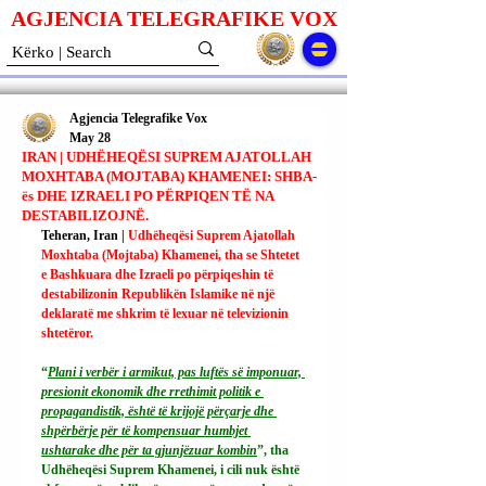
AGJENCIA TELEGRAFIKE V
O
X
Agjencia Telegrafike Vox
May 28
IRAN | UDHËHEQËSI SUPREM AJATOLLAH
MOXHTABA (MOJTABA) KHAMENEI: SHBA-
ës DHE IZRAELI PO PËRPIQEN TË NA
DESTABILIZOJNË.
Teheran, Iran | 
Udhëheqësi Suprem Ajatollah 
Moxhtaba (Mojtaba) Khamenei, tha se Shtetet 
e Bashkuara dhe Izraeli po përpiqeshin të 
destabilizonin Republikën Islamike në një 
deklaratë me shkrim të lexuar në televizionin 
shtetëror.
“
Plani i verbër i armikut, pas luftës së imponuar, 
presionit ekonomik dhe rrethimit politik e 
propagandistik, është të krijojë përçarje dhe 
shpërbërje për të kompensuar humbjet 
ushtarake dhe për ta gjunjëzuar kombin
”, tha 
Udhëheqësi Suprem Khamenei, i cili nuk është 