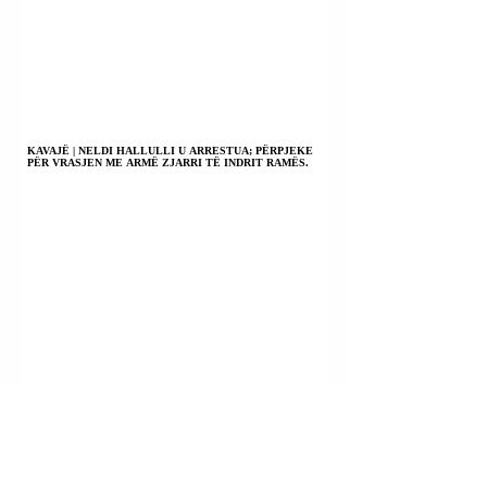
KAVAJË | NELDI HALLULLI U ARRESTUA; PËRPJEKE
PËR VRASJEN ME ARMË ZJARRI TË INDRIT RAMËS.