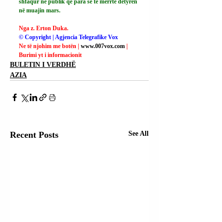
shfaqur në publik që para se të merrte detyrën 
në muajin mars.
Nga z. Erton Duka.
© Copyright | Agjencia Telegrafike Vox
Ne të njohim me botën | 
www.007vox.com
| 
Burimi yt i informacionit
BULETIN I VERDHË
AZIA
Recent Posts
See All