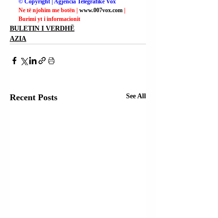
© Copyright | Agjencia Telegrafike Vox
Ne të njohim me botën | 
www.007vox.com
| 
Burimi yt i informacionit
BULETIN I VERDHË
AZIA
Recent Posts
See All