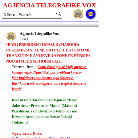
AGJENCIA TELEGRAFIKE V
O
X
Agjencia Telegrafike Vox
Jun 1
IRAN | PRESIDENTI MASUD (MASOUD)
PEZESHKIAN: JEMI GATI TË LEHTËSOJMË
TRANZITIN E ANIJEVE JAPONEZE PËRMES
NGUSHTICËS SË HORMUZIT.
Teheran, Iran | 
“
Irani është gati të lejojë anijet të 
kalojnë nëpër Ngushticë, por problemi kryesor 
janë kufizimet e vendosura nga Shtetet e 
Bashkuara mbi transportin dhe tregtinë detare të 
Iranit
”.
Kështu raportoi vendore e lajmeve “
Irna
”, 
duke cituar Presidentin Masud (Masoud) 
Pezeshkian, i cili zhvilloi një telefonatë me 
Kryeministren japoneze Sanae Takaiçi 
(Takaichi).
Nga z. Erton Duka.