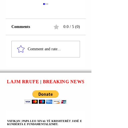
Comments
0.0 / 5 (0)
IRAN | PRESIDENTI
PRESIDENTI
MASUD (MASOUD)
IRANIAN MASOU
Comment and rate...
PEZESHKIAN KA
PEZESHKIAN FO
URDHËRUAR
NË TELEFON ME
FILLIMIN E
PRESIDENTIN
BISEDIMEVE
FRANCEZ
BËRTHAMORE ME
EMANUEL
LAJM RRUFE
|
BREAKING NEWS
SHTETET E
MAKRON:
BASHKUARA TË
DEKLAROI SE N
AMERIKËS.
KA NDALESË PË
VEPRIMTARINË
BËRTHAMORE N
ASNJË RRETHAN
VATIKAN | PAPA LEO XIV-të: TË KRISHTERËT JANË E
KUNDËRTA E FUNDAMENTALIZMIT.