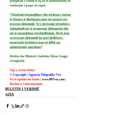
përpjekjet e vendit të tij do të kontribuonin në 
vendosjen e paqes në rajon.
“
Qëndrimet kontradiktore dhe kërkesat e tepërta 
të Shteteve të Bashkuara janë një pengesë për 
procesin diplomatik.
Ne
 i vlerësojmë përpjekjet e 
Islamabadit për të promovuar diplomacinë dhe 
për të parandaluar përshkallëzimin. Hyrja jonë 
në procesin diplomatik ka qenë thelbësore, 
pavarësisht dyshimeve tona në lidhje me 
administratën amerikane
”.
Kështu tha Ministri i Jashtëm Abbas Aragçi 
(Araghchi).
Nga z. Erton Duka.
© Copyright | Agjencia Telegrafike Vox
Ne të njohim me botën | 
www.007vox.com
| 
Burimi yt i informacionit
BULETIN I VERDHË
AZIA