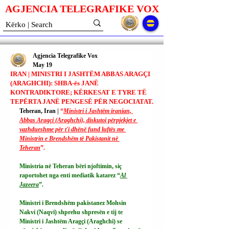
AGJENCIA TELEGRAFIKE V
O
X
Agjencia Telegrafike Vox
May 19
IRAN | MINISTRI I JASHTËM ABBAS ARAGÇI
(ARAGHCHI): SHBA-ës JANË
KONTRADIKTORE; KËRKESAT E TYRE TË
TEPËRTA JANË PENGESË PËR NEGOCIATAT.
Teheran, Iran | 
“
Ministri i Jashtëm iranian, 
Abbas Aragçi (Araghchi), diskutoi përpjekjet e 
vazhdueshme për t'i dhënë fund luftës me 
Ministrin e Brendshëm të Pakistanit në 
Teheran
”.
Ministria në Teheran bëri njoftimin, siç 
raportohet nga enti mediatik katarez “
Al 
Jazeera
”.
Ministri i Brendshëm pakistanez Mohsin 
Nakvi (Naqvi) shprehu shpresën e tij te 
Ministri i Jashtëm Aragçi (Araghchi) se 