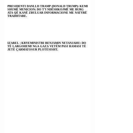
PRESIDENTI DANLLD TRAMP (DONALD TRUMP): KEMI
SHUMË MUNICION; DO T’I NDËSHKOJMË ME BURG
ATA QË KANË ZBULUAR INFORMACIONE ME NATYRË
TRADHTARE.
IZAREL | KRYEMINISTRI BENJAMIN NETANJAHU: DO
TË LARGOHEMI NGA GAZA VETËM PASI HAMASI TË
JETË ÇARMATOSUR PLOTËSISHT.