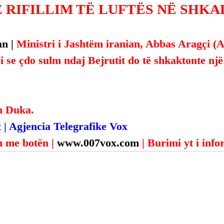
 RIFILLIM TË LUFTËS NË SHKA
n | 
Ministri i Jashtëm iranian, Abbas Aragçi (A
 se çdo sulm ndaj Bejrutit do të shkaktonte një r
n Duka.
 | Agjencia Telegrafike Vox
 me botën | 
www.007vox.com
| Burimi yt i inf