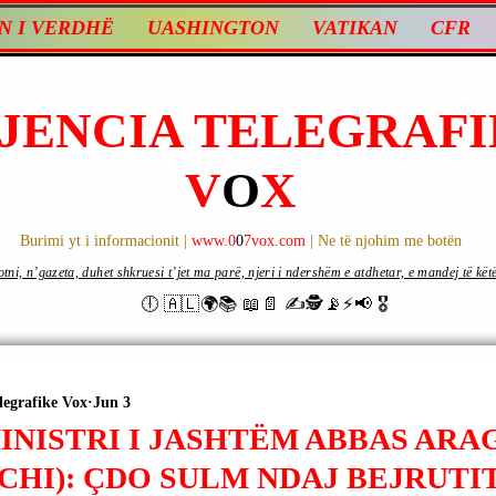
N I VERDHË
UASHINGTON
VATIKAN
CFR
JENCIA TELEGRAFI
V
O
X
Burimi yt i informacionit |
www.0
0
7vox.com
| Ne të njohim me botën
ni, n’gazeta, duhet shkruesi t’jet ma parë, njeri i ndershëm e atdhetar, e mandej të këtë d
🕕 🇦🇱🌍📚 📖📄 ✍🕵️📡⚡️📢 🎖
legrafike Vox
Jun 3
MINISTRI I JASHTËM ABBAS ARA
HI): ÇDO SULM NDAJ BEJRUTIT