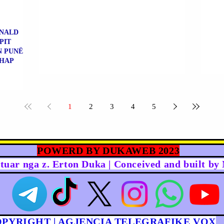
ONALD
PIT
N PUNË
RHAP
1
2
3
4
5
POWERD BY DUKAWEB 2023
rtuar nga z. Erton Duka | Conceived and built b
OPYRIGHT | AGJENCIA TELEGRAFIKE VOX