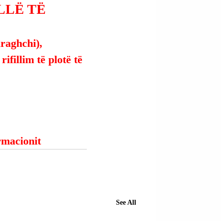
LLË TË
raghchi), 
ifillim të plotë të 
ormacionit
See All