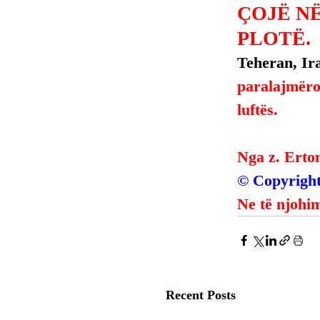
ÇOJË NË
PLOTË.
Teheran, Ira
paralajmëroi
luftës.
Nga z. Erto
© Copyright
Ne të njohim
Recent Posts