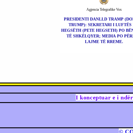
Agjencia Telegrafike Vox
PRESIDENTI DANLLD TRAMP (D
TRUMP): SEKRETARI I LUFTËS 
HEGSËTH (PETE HEGSETH) PO BË
TË SHKËLQYER; MEDIA PO PË
LAJME TË RREME.
I konceptuar e i ndë
© C