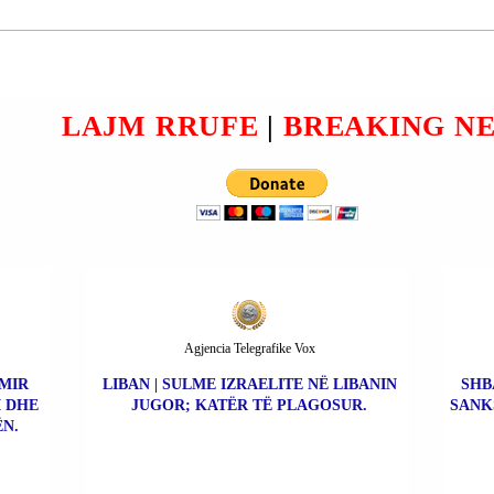
Pakistanit në Teheran”. Ministria
ër
në Teher
LAJM RRUFE
|
BREAKING N
Agjencia Telegrafike Vox
IMIR
LIBAN | SULME IZRAELITE NË LIBANIN
SHB
I DHE
JUGOR; KATËR TË PLAGOSUR.
SANK
ËN.