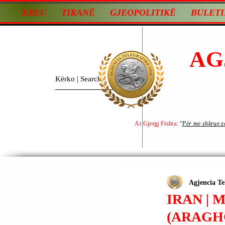
KREU
TIRANË
GJEOPOLITIKË
BULETI
AG
At Gjergj Fishta:
“
Për me shkrue zot
Agjencia Te
IRAN | 
(ARAGHC