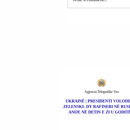
Uashingtonit, qëndrimet
kontradiktore, tradhtitë e p
Agjencia Telegrafike Vox
UKRAINË | PRESIDENTI VOLOD
ZELENSKI: DY RAFINERI NË RUS
ANIJE NË DETIN E ZI U GODIT