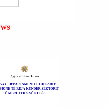
VËSHTIRËSI.
të përmirësuar situatën do të mirëp
EWS
Agjencia Telegrafike Vox
A-ës | DEPARTAMENTI I THESARIT:
SIONE TË REJA KUNDËR SEKTORIT
TË MBROJTJES SË KUBËS.