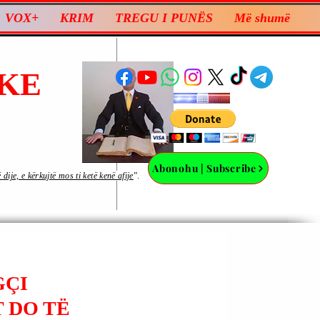
VOX+
KRIM
TREGU I PUNËS
Më shumë
KE
Abonohu | Subscribe
ije, e kërkujtë mos ti ketë kenë afije
”.
GÇI
 DO TË