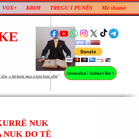
VOX+
KRIM
TREGU I PUNËS
Më shumë
KE
Abonohu | Subscribe
ije, e kërkujtë mos ti ketë kenë afije
”.
 KURRË NUK
A NUK DO TË