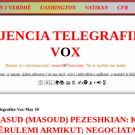
N I VERDHË
UASHINGTON
VATIKAN
CFR
JENCIA TELEGRAFI
V
O
X
Burimi yt i informacionit |
www.0
0
7vox.com
| Ne të njohim me botën
ni, n’gazeta, duhet shkruesi t’jet ma parë, njeri i ndershëm e atdhetar, e mandej të këtë d
🕕 🇦🇱🌍📚 📖📄 ✍🕵️📡⚡️📢 🎖
legrafike Vox
May 10
 MASUD (MASOUD) PEZESHKIAN:
 PËRULEMI ARMIKUT; NEGOCIAT