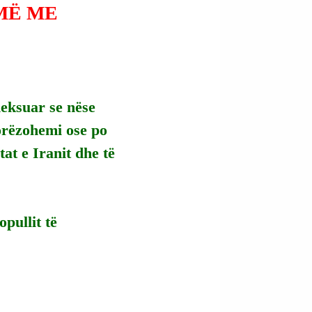
MË ME
eksuar se nëse 
dorëzohemi ose po 
at e Iranit dhe të 
opullit të 