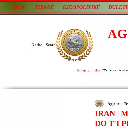
KREU
TIRANË
GJEOPOLITIKË
BULETI
AG
At Gjergj Fishta:
“
Për me shkrue zot
Agjencia Te
IRAN |
DO T'I