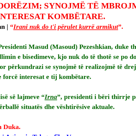
DORËZIM; SYNOJMË TË MBROJ
INTERESAT KOMBËTARE.
n | 
“
Irani nuk do t'i përulet kurrë armikut
”.
Presidenti Masud (Masoud) Pezeshkian, duke th
illimin e bisedimeve, kjo nuk do të thotë se po 
or përkundrazi se synojmë të realizojmë të drejt
forcë interesat e tij kombëtare.
isë së lajmeve “
Irna
”, presidenti i bëri thirrje p
rballë situatës dhe vështirësive aktuale.
n Duka.