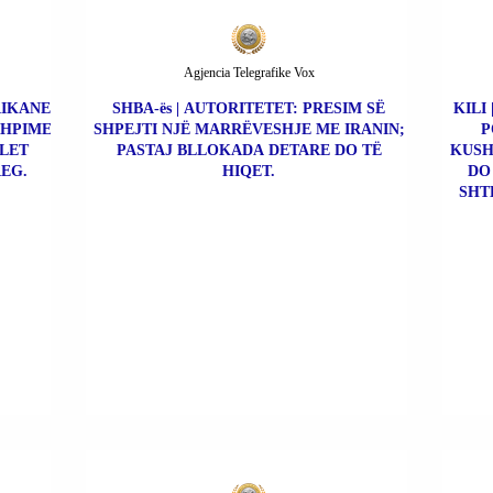
Agjencia Telegrafike Vox
RIKANE
SHBA-ës | AUTORITETET: PRESIM SË
KILI
SHPIME
SHPEJTI NJË MARRËVESHJE ME IRANIN;
P
ALET
PASTAJ BLLOKADA DETARE DO TË
KUSH
EG.
HIQET.
DO
SHTE