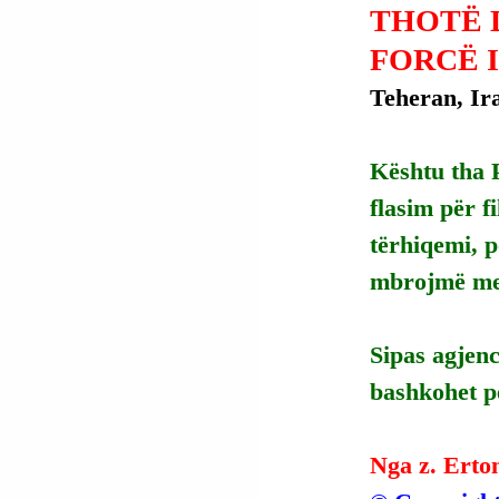
THOTË 
FORCË 
Teheran, Ira
Kështu tha 
flasim për f
tërhiqemi, p
mbrojmë me 
Sipas agjenc
bashkohet pë
Nga z. Erto