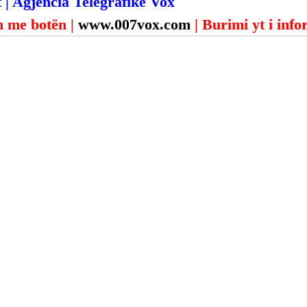
 | Agjencia Telegrafike Vox
 me botën | 
www.007vox.com
| Burimi yt i inf