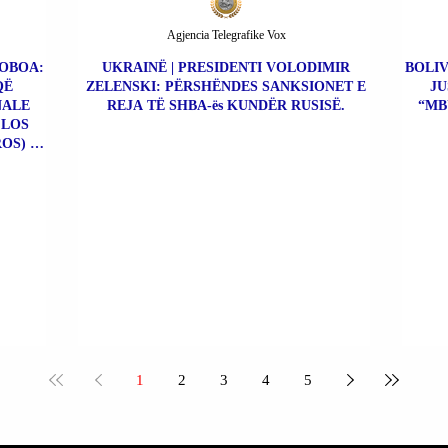
Agjencia Telegrafike Vox
NOBOA:
UKRAINË | PRESIDENTI VOLODIMIR
BOLIV
QË
ZELENSKI: PËRSHËNDES SANKSIONET E
JU
NALE
REJA TË SHBA-ës KUNDËR RUSISË.
“MB
 LOS
OS) +
S).
1
2
3
4
5