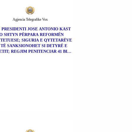
Agjencia Telegrafike Vox
 | PRESIDENTI JOSE ANTONIO KAST
O SHTYN PËRPARA REFORMËN
TETUESE; SIGURIA E QYTETARËVE
 TË SANKSIONOHET SI DETYRË E
TIT; REGJIM PENITENCIAR 41 BIS
PËR KAPOT E DROGËS.