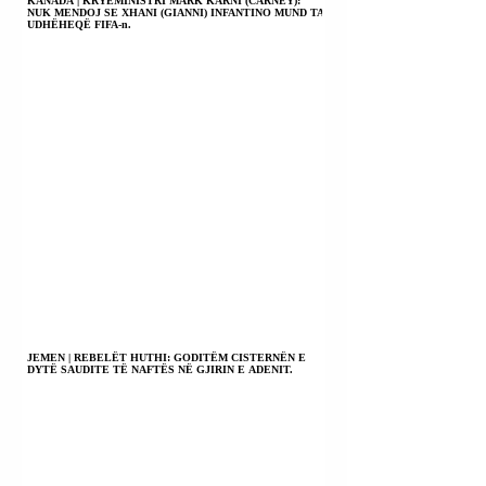
KANADA | KRYEMINISTRI MARK KARNI (CARNEY):
NUK MENDOJ SE XHANI (GIANNI) INFANTINO MUND TA
UDHËHEQË FIFA-n.
JEMEN | REBELËT HUTHI: GODITËM CISTERNËN E
DYTË SAUDITE TË NAFTËS NË GJIRIN E ADENIT.