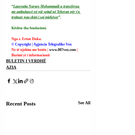
“
Laureatja Narges Mohammadi u transferua 
me ambulancë në një spital në Teheran për t'u 
trajtuar nga ekipi i saj mjekësor
”.
Kështu tha fondacioni.
Nga z. Erton Duka.
© Copyright | Agjencia Telegrafike Vox
Ne të njohim me botën | 
www.007vox.com
| 
Burimi yt i informacionit
BULETIN I VERDHË
AZIA
Recent Posts
See All