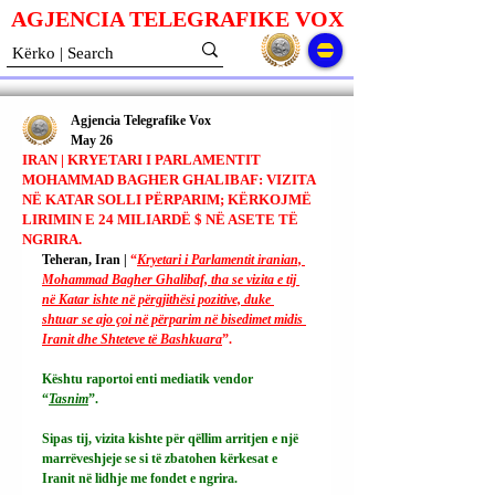
AGJENCIA TELEGRAFIKE V
O
X
Agjencia Telegrafike Vox
May 26
IRAN | KRYETARI I PARLAMENTIT
MOHAMMAD BAGHER GHALIBAF: VIZITA
NË KATAR SOLLI PËRPARIM; KËRKOJMË
LIRIMIN E 24 MILIARDË $ NË ASETE TË
NGRIRA.
Teheran, Iran | 
“
Kryetari i Parlamentit iranian, 
Mohammad Bagher Ghalibaf, tha se vizita e tij 
në Katar ishte në përgjithësi pozitive, duke 
shtuar se ajo çoi në përparim në bisedimet midis 
Iranit dhe Shteteve të Bashkuara
”.
Kështu raportoi enti mediatik vendor 
“
Tasnim
”.
Sipas tij, vizita kishte për qëllim arritjen e një 
marrëveshjeje se si të zbatohen kërkesat e 
Iranit në lidhje me fondet e ngrira.