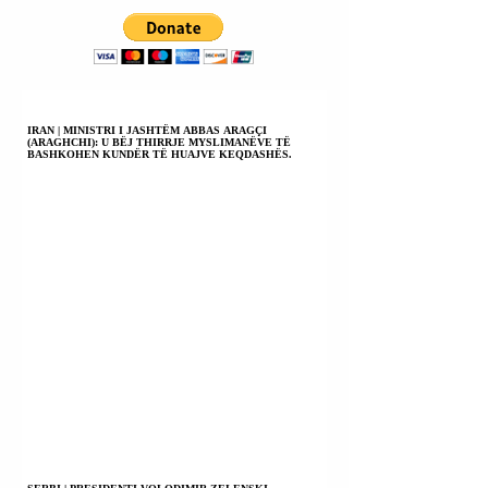
IRAN | MINISTRI I JASHTËM ABBAS ARAGÇI
(ARAGHCHI): U BËJ THIRRJE MYSLIMANËVE TË
BASHKOHEN KUNDËR TË HUAJVE KEQDASHËS.