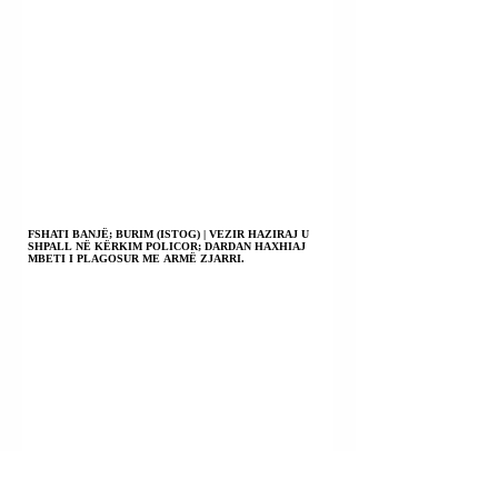
FSHATI BANJË; BURIM (ISTOG) | VEZIR HAZIRAJ U
SHPALL NË KËRKIM POLICOR; DARDAN HAXHIAJ
MBETI I PLAGOSUR ME ARMË ZJARRI.