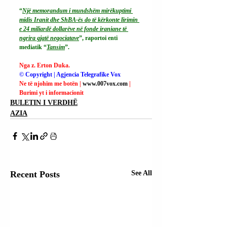
“
Një memorandum i mundshëm mirëkuptimi 
midis Iranit dhe ShBA-ës do të kërkonte lirimin 
e 24 miliardë dollarëve në fonde iraniane të 
ngrira gjatë negociatave
”, raportoi enti 
mediatik “
Tansim
”.
Nga z. Erton Duka.
© Copyright | Agjencia Telegrafike Vox
Ne të njohim me botën | 
www.007vox.com
| 
Burimi yt i informacionit
BULETIN I VERDHË
AZIA
Recent Posts
See All