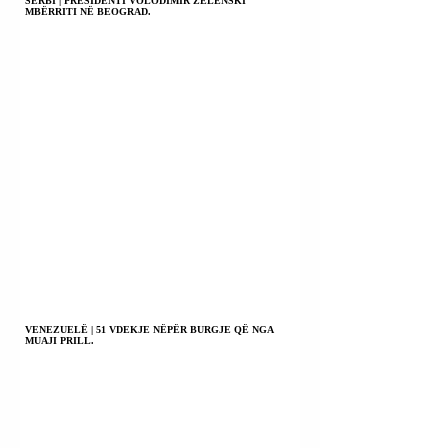
SERBI | PRESIDENTI VOLODIMIR ZELENSKI
MBËRRITI NË BEOGRAD.
VENEZUELË | 51 VDEKJE NËPËR BURGJE QË NGA
MUAJI PRILL.