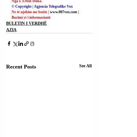
Nga z. Erton Duka.
© Copyright | Agjencia Telegrafike Vox
Ne të njohim me botën | 
www.007vox.com
| 
Burimi yt i informacionit
BULETIN I VERDHË
AZIA
Recent Posts
See All