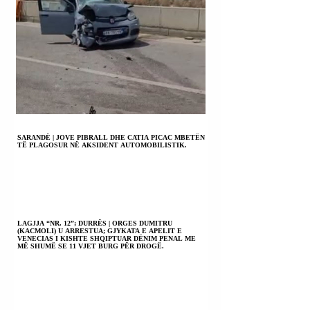
SARANDË | JOVE PIBRALL DHE CATIA PICAC MBETËN
TË PLAGOSUR NË AKSIDENT AUTOMOBILISTIK.
LAGJJA “NR. 12”; DURRËS | ORGES DUMITRU
(KACMOLI) U ARRESTUA; GJYKATA E APELIT E
VENECIAS I KISHTE SHQIPTUAR DËNIM PENAL ME
MË SHUMË SE 11 VJET BURG PËR DROGË.