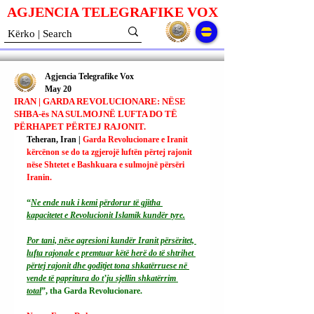
AGJENCIA TELEGRAFIKE V
O
X
Agjencia Telegrafike Vox
May 20
IRAN | GARDA REVOLUCIONARE: NËSE
SHBA-ës NA SULMOJNË LUFTA DO TË
PËRHAPET PËRTEJ RAJONIT.
Teheran, Iran | 
Garda Revolucionare e Iranit 
kërcënon se do ta zgjerojë luftën përtej rajonit 
nëse Shtetet e Bashkuara e sulmojnë përsëri 
Iranin.
“
Ne ende nuk i kemi përdorur të gjitha 
kapacitetet e Revolucionit Islamik kundër tyre.
Por tani, nëse agresioni kundër Iranit përsëritet, 
lufta rajonale e premtuar këtë herë do të shtrihet 
përtej rajonit dhe goditjet tona shkatërruese në 
vende të papritura do t’ju ​​sjellin shkatërrim 
total
”, tha Garda Revolucionare.