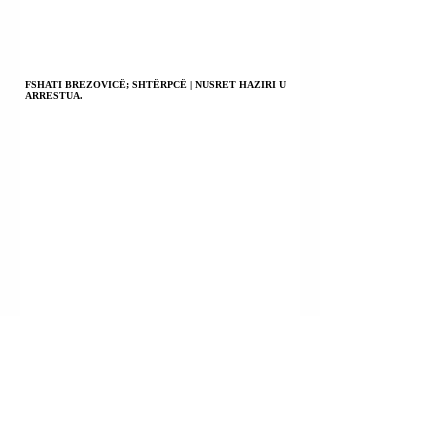
FSHATI BREZOVICË; SHTËRPCË | NUSRET HAZIRI U
ARRESTUA.
RRUGA “LUFTA E GJILANIT”; GJILAN | NEHAT THAQI
(THAÇI) DHE ANA BOJIQ (BOJIÇ) U KONSTATUAN TË
PLAGOSUR.