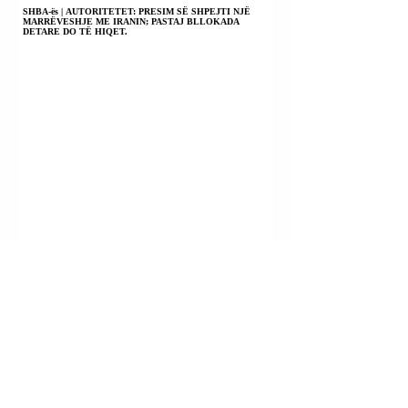
SHBA-ës | AUTORITETET: PRESIM SË SHPEJTI NJË
MARRËVESHJE ME IRANIN; PASTAJ BLLOKADA
DETARE DO TË HIQET.
KILI | PRESIDENTI JOSE ANTONIO KAST PO SHTYN
PËRPARA REFORMËN KUSHTETUESE; SIGURIA E
QYTETARËVE DO TË SANKSIONOHET SI DETYRË E
SHTETIT; REGJIM PENITENCIAR 41 BIS PËR KAPOT E
DROGËS.