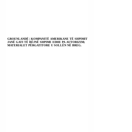
GROENLANDË | KOMPANITË AMERIKANE TË SHPIMIT
JANË GATI TË BËJNË SHPIME EDHE PA AUTORIZIM;
MATERIALET PËRGATITORE U SOLLËN NË BREG.