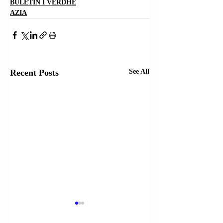
BULETIN I VERDHË
AZIA
Recent Posts
See All
IRAN | KRYETARI I
IRAN | KOMAND
PARLAMENTIT
QENDRORE