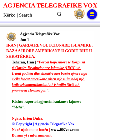
AGJENCIA TELEGRAFIKE V
O
X
Agjencia Telegrafike Vox
Jun 1
IRAN | GARDA REVOLUCIONARE ISLAMIKE:
BAZA AJRORE AMERIKANE U GODIT DHE U
SHKATËRRUA.
Teheran, Iran | 
“
Forcat hapësinore të Korpusit 
të Gardës Revolucionare Islamike (IRGC) të 
Iranit goditën dhe shkatërruan bazën ajrore nga 
e cila forcat amerikane nisën një sulm ndaj një 
kulle telekomunikacioni në ishullin Sirik në 
provincën Hormozgan
”.
Kështu raportoi agjencia iraniane e lajmeve 
“
Mehr
”.
Nga z. Erton Duka.
© Copyright | Agjencia Telegrafike Vox
Ne të njohim me botën | 
www.007vox.com
| 
Burimi yt i informacionit