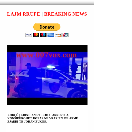
OFERTËN E
PRESIDENTIT
LAJM RRUFE
|
BREAKING NEWS
DANLLD TRAMP
(DONALD TRUMP)
PËR BISEDIME
DHE MOHON SE
SHBA-ës KANË
SHKATËRRUAR
KAPACITETET
BËRTHAMORE TË
IRANIT.
KORÇË | KRISTJAN STERJO U ARRESTUA;
KONSIDEROHET DORAS NË VRASJEN ME ARMË
ZJARRI TË JOHAN ZUKOS.