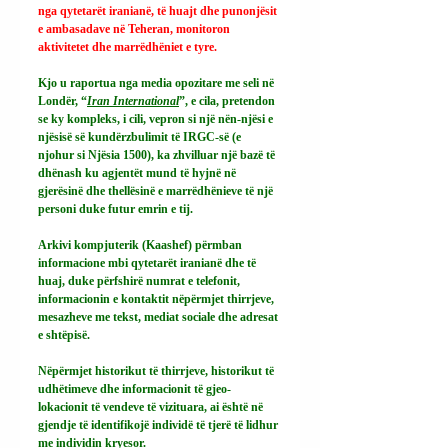
nga qytetarët iranianë, të huajt dhe punonjësit 
e ambasadave në Teheran, monitoron 
aktivitetet dhe marrëdhëniet e tyre.
Kjo u raportua nga media opozitare me seli në 
Londër, “
Iran International
”, e cila, pretendon 
se ky kompleks, i cili, vepron si një nën-njësi e 
njësisë së kundërzbulimit të IRGC-së (e 
njohur si Njësia 1500), ka zhvilluar një bazë të 
dhënash ku agjentët mund të hyjnë në 
gjerësinë dhe thellësinë e marrëdhënieve të një 
personi duke futur emrin e tij.
Arkivi kompjuterik (Kaashef) përmban 
informacione mbi qytetarët iranianë dhe të 
huaj, duke përfshirë numrat e telefonit, 
informacionin e kontaktit nëpërmjet thirrjeve, 
mesazheve me tekst, mediat sociale dhe adresat 
e shtëpisë.
Nëpërmjet historikut të thirrjeve, historikut të 
udhëtimeve dhe informacionit të gjeo-
lokacionit të vendeve të vizituara, ai është në 
gjendje të identifikojë individë të tjerë të lidhur 
me individin kryesor.