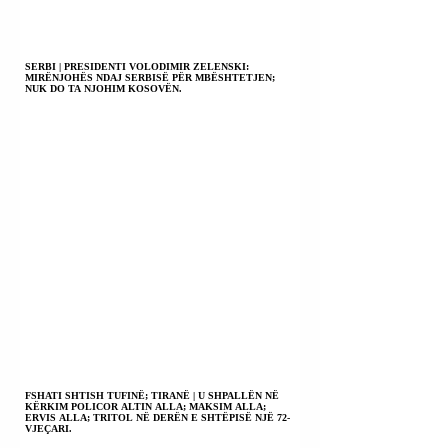
SERBI | PRESIDENTI VOLODIMIR ZELENSKI:
MIRËNJOHËS NDAJ SERBISË PËR MBËSHTETJEN;
NUK DO TA NJOHIM KOSOVËN.
FSHATI SHTISH TUFINË; TIRANË | U SHPALLËN NË
KËRKIM POLICOR ALTIN ALLA; MAKSIM ALLA;
ERVIS ALLA; TRITOL NË DERËN E SHTËPISË NJË 72-
VJEÇARI.