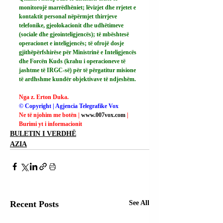
monitorojë marrëdhëniet; lëvizjet dhe rrjetet e 
kontaktit personal nëpërmjet thirrjeve 
telefonike, gjeolokacionit dhe udhëtimeve 
(sociale dhe gjeointeligjencës); të mbështesë 
operacionet e inteligjencës; të ofrojë dosje 
gjithëpërfshirëse për Ministrinë e Inteligjencës 
dhe Forcën Kuds (krahu i operacioneve të 
jashtme të IRGC-së) për të përgatitur misione 
të ardhshme kundër objektivave të ndjeshëm.
Nga z. Erton Duka.
© Copyright | Agjencia Telegrafike Vox
Ne të njohim me botën | 
www.007vox.com
| 
Burimi yt i informacionit
BULETIN I VERDHË
AZIA
Recent Posts
See All