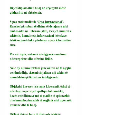
Rrjeti diplomatik i huaj në kryeqytet është 
gjithashtu në shënjestër.
Sipas entit mediatik “
Iran International
”, 
Kaashef përmban të dhëna të detajuara mbi 
ambasadat në Teheran (stafi, lëvizjet, numrat e 
telefonit, kontaktet), informacioni i të cilave 
është nxjerrë duke përdorur mjete kibernetike 
ruse.
Për më tepër, sistemi i inteligjencës analizon 
ndërveprimet dhe afërsinë fizike.
Nëse dy numra telefoni janë aktivë në të njëjtin 
vendndodhje, sistemi sinjalizon një takim të 
mundshëm që lidhet me inteligjencën.
Objektivi kryesor i sistemit kibernetik është të 
ndërtojë, nëpërmjet vjedhjes kibernetike, 
bazën e të dhënave më të madhe të spiunazhit 
dhe kundërspiunazhit të regjimit mbi qytetarët 
iranianë dhe të huaj.
Qëllimi i kësaj baze të dhënash është të 