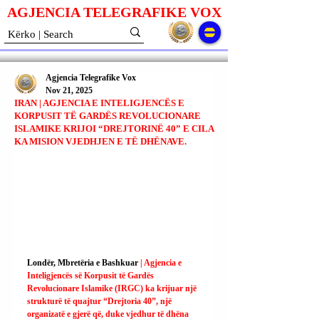
AGJENCIA TELEGRAFIKE V
O
X
Agjencia Telegrafike Vox
Nov 21, 2025
IRAN | AGJENCIA E INTELIGJENCËS E
KORPUSIT TË GARDËS REVOLUCIONARE
ISLAMIKE KRIJOI “DREJTORINË 40” E CILA
KA MISION VJEDHJEN E TË DHËNAVE.
Londër, Mbretëria e Bashkuar 
| Agjencia e 
Inteligjencës së Korpusit të Gardës 
Revolucionare Islamike (IRGC) ka krijuar një 
strukturë të quajtur “Drejtoria 40”, një 
organizatë e gjerë që, duke vjedhur të dhëna 