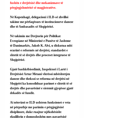
fushën e drejtësisë dhe mekanizmave të 
përgjegjshmërisë së magjistratëve.
Në Kopenhagë, delegacioni i ILD-së zhvilloi 
takime me përfaqësues të institucioneve daneze 
dhe të Ambasadës së Shqipërisë.
Në takimin me Drejtorin për Politikat 
Evropiane në Ministrinë e Punëve të Jashtme 
të Danimarkës, Jakob K. Alvi, u diskutua mbi 
ecurinë e reformës në drejtësi, standardet e 
shtetit të së drejtës dhe proceset integruese të 
Shqipërisë.
Gjatë bashkëbisedimit, Inspektori i Lartë i 
Drejtësisë Artur Metani vlerësoi mbështetjen 
daneze dhe theksoi se reforma në drejtësi në 
Shqipëri ka konsoliduar parimet e shtetit të së 
drejtës dhe pavarësinë e sistemit gjyqësor gjatë 
dekadës së fundit.
Ai
 nënvizoi se ILD ushtron funksionet e veta 
në përputhje me parimin e përgjegjësisë 
disiplinore, duke ruajtur njëkohësisht 
ekuilibrin e domosdoshëm mes pavarësisë 