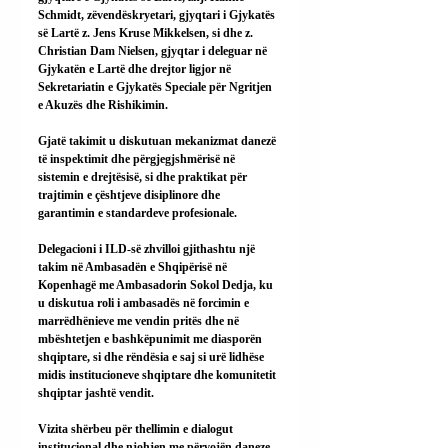
Schmidt, zëvendëskryetari, gjyqtari i Gjykatës 
së Lartë z. Jens Kruse Mikkelsen, si dhe z. 
Christian Dam Nielsen, gjyqtar i deleguar në 
Gjykatën e Lartë dhe drejtor ligjor në 
Sekretariatin e Gjykatës Speciale për Ngritjen 
e Akuzës dhe Rishikimin.
Gjatë takimit u diskutuan mekanizmat danezë 
të inspektimit dhe përgjegjshmërisë në 
sistemin e drejtësisë, si dhe praktikat për 
trajtimin e çështjeve disiplinore dhe 
garantimin e standardeve profesionale.
Delegacioni i ILD-së zhvilloi gjithashtu një 
takim në Ambasadën e Shqipërisë në 
Kopenhagë me Ambasadorin Sokol Dedja, ku 
u diskutua roli i ambasadës në forcimin e 
marrëdhënieve me vendin pritës dhe në 
mbështetjen e bashkëpunimit me diasporën 
shqiptare, si dhe rëndësia e saj si urë lidhëse 
midis institucioneve shqiptare dhe komunitetit 
shqiptar jashtë vendit.
Vizita shërbeu për thellimin e dialogut 
institucional dhe njohjen me përvojën daneze 