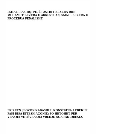
GJITHË VENDIN
QË NGA FILLIMI 
FSHATI RASHIQ; PEJË | ASTRIT BEZERA DHE
MUHAMET BEZERA U ARRESTUAN; SMAJL BEZERA U
PUNËS SË TIJ.
PROCEDUA PENALISHT.
PRIZREN | EGZON KABASHI U KONSTATUA I VDEKUR
PASI DISA DITËSH AGONIE; PO HETOHET PËR
VRASJE; VETËVRASJE; VDEKJE NGA PAKUJDESIA.