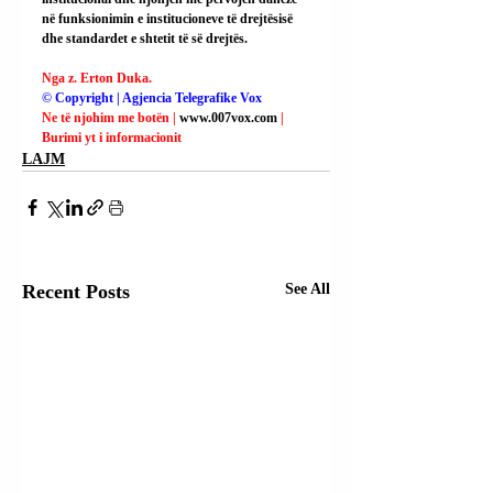
në funksionimin e institucioneve të drejtësisë 
dhe standardet e shtetit të së drejtës.
Nga z. Erton Duka.
© Copyright | Agjencia Telegrafike Vox
Ne të njohim me botën | 
www.007vox.com
| 
Burimi yt i informacionit
LAJM
Recent Posts
See All