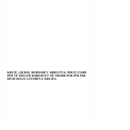
KRUJË | QEMAL BERHAMI U ARRESTUA; NDEZI ZJARR
PËR TË DJEGUR BARISHTET NË OBORR POR PËR PAK
DESH DOGJI GJYSMËN E KRUJËS.