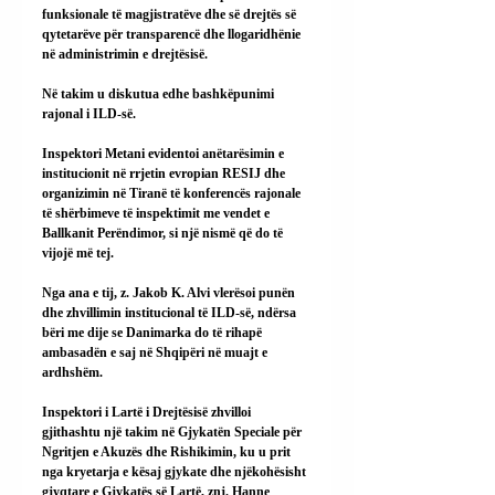
funksionale të magjistratëve dhe së drejtës së 
qytetarëve për transparencë dhe llogaridhënie 
në administrimin e drejtësisë.
Në takim u diskutua edhe bashkëpunimi 
rajonal i ILD-së.
Inspektori Metani evidentoi anëtarësimin e 
institucionit në rrjetin evropian RESIJ dhe 
organizimin në Tiranë të konferencës rajonale 
të shërbimeve të inspektimit me vendet e 
Ballkanit Perëndimor, si një nismë që do të 
vijojë më tej.
Nga ana e tij, z. Jakob K. Alvi vlerësoi punën 
dhe zhvillimin institucional të ILD-së, ndërsa 
bëri me dije se Danimarka do të rihapë 
ambasadën e saj në Shqipëri në muajt e 
ardhshëm.
Inspektori i Lartë i Drejtësisë zhvilloi 
gjithashtu një takim në Gjykatën Speciale për 
Ngritjen e Akuzës dhe Rishikimin, ku u prit 
nga kryetarja e kësaj gjykate dhe njëkohësisht 
gjyqtare e Gjykatës së Lartë, znj. Hanne 