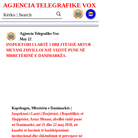
AGJENCIA TELEGRAFIKE V
O
X
Agjencia Telegrafike Vox
May 22
INSPEKTORI I LARTË I DREJTËSISË ARTUR
METANI ZHVILLOI NJË VIZITË PUNE NË
MBRETËRINË E DANIMARKËS.
Kopehagen, Mbretëria e Danimarkës | 
Inspektori i Lartë i Drejtësisë, i Republikës së 
Shqipërisë, Artur Metani, zhvilloi vizitë pune 
në Danimarkë, më 21 dhe 22 maj 2026, në 
kuadër të forcimit të bashkëpunimit 
institucional dhe shkëmbimit të përvojave në 