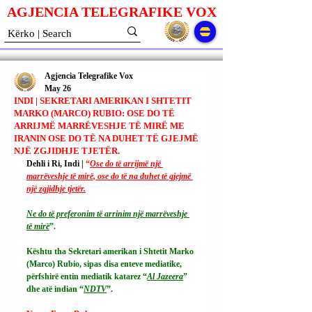
AGJENCIA TELEGRAFIKE V
O
X
Agjencia Telegrafike Vox
May 26
INDI | SEKRETARI AMERIKAN I SHTETIT
MARKO (MARCO) RUBIO: OSE DO TË
ARRIJMË MARRËVESHJE TË MIRË ME
IRANIN OSE DO TË NA DUHET TË GJEJMË
NJË ZGJIDHJE TJETËR.
Dehli i Ri, Indi | 
“
Ose do të arrijmë një 
marrëveshje të mirë, ose do të na duhet të gjejmë 
një zgjidhje tjetër.
Ne
 do të preferonim të arrinim një marrëveshje 
të mirë
”.
Kështu tha Sekretari amerikan i Shtetit Marko 
(Marco) Rubio, sipas disa enteve mediatike, 
përfshirë entin mediatik katarez “
Al Jazeera
” 
dhe atë indian “
NDTV
”.