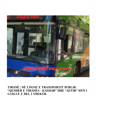
TIRANË | NË LINJAT E TRANSPORTIT PUBLIK
“QENDËR E TIRANËS - KASHAR” DHE “ASTIR” HYN I
GJALLË E DEL I VDEKUR.
FSHATI DARDHISHT (BELLOPOJË) BESIANË
(PODUJEVË) | FATON MATAROVA U PROCEDUA
PENALISHT.