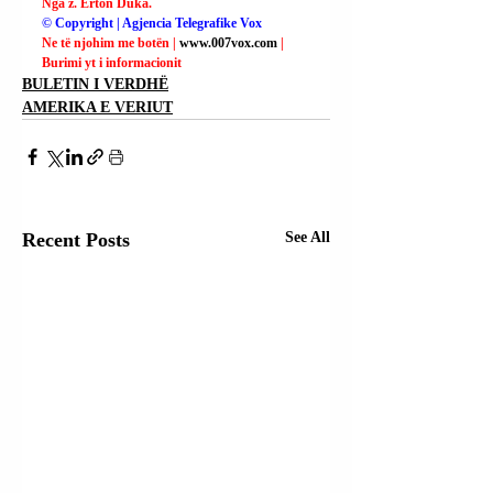
Nga z. Erton Duka.
© Copyright | Agjencia Telegrafike Vox
Ne të njohim me botën | 
www.007vox.com
| 
Burimi yt i informacionit
BULETIN I VERDHË
AMERIKA E VERIUT
Recent Posts
See All