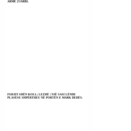
ARMË ZJARRI.
FSHATI SHËN KOLL; LEZHË | NJË SASI LËNDE
PLASËSE SHPËRTHEU NË PORTËN E MARK DEDËS.