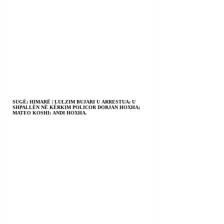
SUGË; HIMARË | LULZIM BUJARI U ARRESTUA; U
SHPALLËN NË KËRKIM POLICOR DORJAN HOXHA;
MATEO KOSHI; ANDI HOXHA.