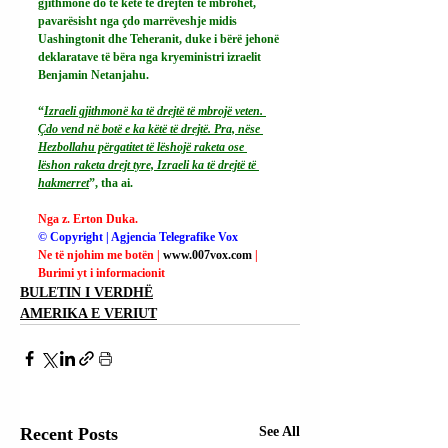
gjithmonë do të ketë të drejtën të mbrohet, 
pavarësisht nga çdo marrëveshje midis 
Uashingtonit dhe Teheranit, duke i bërë jehonë 
deklaratave të bëra nga kryeministri izraelit 
Benjamin Netanjahu.
“
Izraeli gjithmonë ka të drejtë të mbrojë veten. 
Çdo vend në botë e ka këtë të drejtë. Pra, nëse 
Hezbollahu përgatitet të lëshojë raketa ose 
lëshon raketa drejt tyre, Izraeli ka të drejtë të 
hakmerret
”, tha ai.
Nga z. Erton Duka.
© Copyright | Agjencia Telegrafike Vox
Ne të njohim me botën | 
www.007vox.com
| 
Burimi yt i informacionit
BULETIN I VERDHË
AMERIKA E VERIUT
Recent Posts
See All