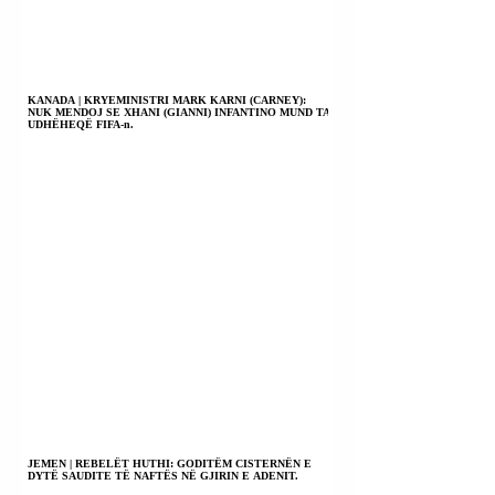
KANADA | KRYEMINISTRI MARK KARNI (CARNEY):
NUK MENDOJ SE XHANI (GIANNI) INFANTINO MUND TA
UDHËHEQË FIFA-n.
JEMEN | REBELËT HUTHI: GODITËM CISTERNËN E
DYTË SAUDITE TË NAFTËS NË GJIRIN E ADENIT.