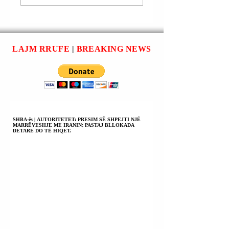
ARABE NUK
HAKAN FIDAN D
DUKET SE DO TË
TË VIZITOJË (TË
MARRIN PJESË NË
ENJTEN)
FORCËN
EMIRATET E
STABILIZUESE TË
BASHKUARA
LAJM RRUFE
|
BREAKING NEWS
GAZËS.
ARABE PËR
BISEDIME MBI
ÇËSHTJE TË
NDRYSHME.
SHBA-ës | AUTORITETET: PRESIM SË SHPEJTI NJË
MARRËVESHJE ME IRANIN; PASTAJ BLLOKADA
DETARE DO TË HIQET.