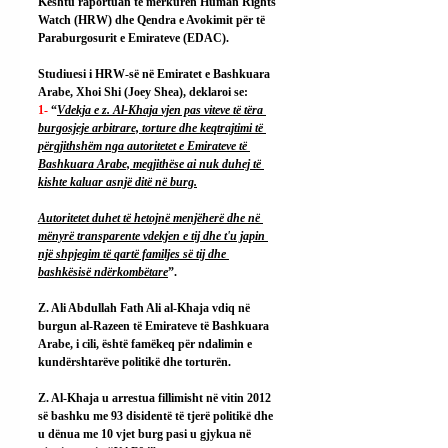
Kështu raportuan të mërkurën Human Rights 
Watch (HRW) dhe Qendra e Avokimit për të 
Paraburgosurit e Emirateve (EDAC).
Studiuesi i HRW-së në Emiratet e Bashkuara 
Arabe, Xhoi Shi (Joey Shea), deklaroi se:
1- 
“
Vdekja e z. Al-Khaja vjen pas viteve të tëra 
burgosjeje arbitrare, torture dhe keqtrajtimi të 
përgjithshëm nga autoritetet e Emirateve të 
Bashkuara Arabe, megjithëse ai nuk duhej të 
kishte kaluar asnjë ditë në burg.
Autoritetet duhet të hetojnë menjëherë dhe në 
mënyrë transparente vdekjen e tij dhe t'u japin 
një shpjegim të qartë familjes së tij dhe 
bashkësisë ndërkombëtare
”.
Z. Ali Abdullah Fath Ali al-Khaja vdiq në 
burgun al-Razeen të Emirateve të Bashkuara 
Arabe, i cili, është famëkeq për ndalimin e 
kundërshtarëve politikë dhe torturën.
Z. Al-Khaja u arrestua fillimisht në vitin 2012 
së bashku me 93 disidentë të tjerë politikë dhe 
u dënua me 10 vjet burg pasi u gjykua në 