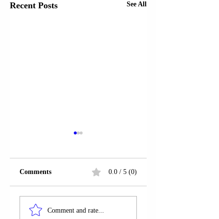
Recent Posts
See All
Comments
0.0 / 5 (0)
EMIRATET E
MINISTRI I
BASHKUARA
JASHTËM TURK
Comment and rate...