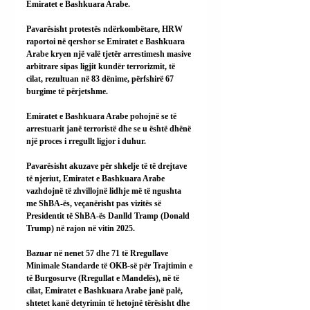
Emiratet e Bashkuara Arabe.
Pavarësisht protestës ndërkombëtare, HRW 
raportoi në qershor se Emiratet e Bashkuara 
Arabe kryen një valë tjetër arrestimesh masive 
arbitrare sipas ligjit kundër terrorizmit, të 
cilat, rezultuan në 83 dënime, përfshirë 67 
burgime të përjetshme.
Emiratet e Bashkuara Arabe pohojnë se të 
arrestuarit janë terroristë dhe se u është dhënë 
një proces i rregullt ligjor i duhur.
Pavarësisht akuzave për shkelje të të drejtave 
të njeriut, Emiratet e Bashkuara Arabe 
vazhdojnë të zhvillojnë lidhje më të ngushta 
me ShBA-ës, veçanërisht pas vizitës së 
Presidentit të ShBA-ës Danlld Tramp (Donald 
Trump) në rajon në vitin 2025.
Bazuar në nenet 57 dhe 71 të Rregullave 
Minimale Standarde të OKB-së për Trajtimin e 
të Burgosurve (Rregullat e Mandelës), në të 
cilat, Emiratet e Bashkuara Arabe janë palë, 
shtetet kanë detyrimin të hetojnë tërësisht dhe 