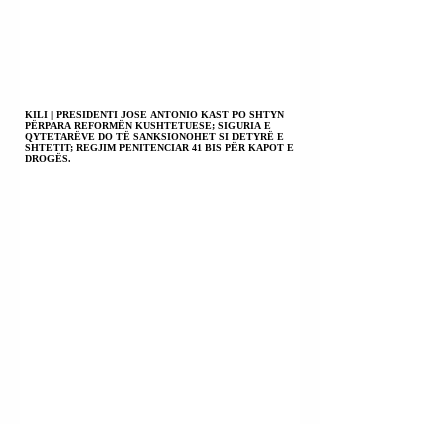
KILI | PRESIDENTI JOSE ANTONIO KAST PO SHTYN
PËRPARA REFORMËN KUSHTETUESE; SIGURIA E
QYTETARËVE DO TË SANKSIONOHET SI DETYRË E
SHTETIT; REGJIM PENITENCIAR 41 BIS PËR KAPOT E
DROGËS.
EKUADOR | PRESIDENTI DANIEL NOBOA: