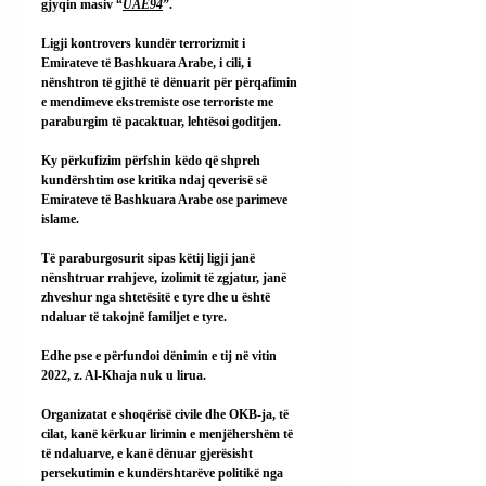
gjyqin masiv “
UAE94
”.
Ligji kontrovers kundër terrorizmit i 
Emirateve të Bashkuara Arabe, i cili, i 
nënshtron të gjithë të dënuarit për përqafimin 
e mendimeve ekstremiste ose terroriste me 
paraburgim të pacaktuar, lehtësoi goditjen.
Ky përkufizim përfshin këdo që shpreh 
kundërshtim ose kritika ndaj qeverisë së 
Emirateve të Bashkuara Arabe ose parimeve 
islame.
Të paraburgosurit sipas këtij ligji janë 
nënshtruar rrahjeve, izolimit të zgjatur, janë 
zhveshur nga shtetësitë e tyre dhe u është 
ndaluar të takojnë familjet e tyre.
Edhe pse e përfundoi dënimin e tij në vitin 
2022, z. Al-Khaja nuk u lirua.
Organizatat e shoqërisë civile dhe OKB-ja, të 
cilat, kanë kërkuar lirimin e menjëhershëm të 
të ndaluarve, e kanë dënuar gjerësisht 
persekutimin e kundërshtarëve politikë nga 