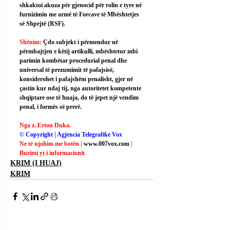
shkaktoi akuza për gjenocid për rolin e tyre në 
furnizimin me armë të Forcave të Mbështetjes 
së Shpejtë (RSF).
Shënim: 
Çdo subjekt i përmendur në 
përmbajtjen e këtij artikulli, mbështetur mbi 
parimin kombëtar procedurial penal dhe 
universal të prezumimit të pafajsisë, 
konsiderohet i pafajshëm penalisht, gjer në 
çastin kur ndaj tij, nga autoritetet kompetente 
shqiptare ose të huaja, do të jepet një vendim 
penal, i formës së prerë.
Nga z. Erton Duka.
© Copyright | Agjencia Telegrafike Vox
Ne të njohim me botën | 
www.007vox.com
| 
Burimi yt i informacionit
KRIM (I HUAJ)
KRIM