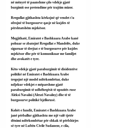
në mënyrë të paanshme çdo vdekje gjatë 
burgimit ose pretendime për trajtim mizor.
Rregullat gjithashtu kërkojnë që vendet t'u 
ofrojnë të burgosurve qasje në kujdes të 
përshtatshëm mjekësor.
Megjithatë, Emiratet e Bashkuara Arabe kanë 
pohuar se zbatojnë Rregullat e Mandelës, duke 
siguruar të drejtat e të burgosurve për kujdes 
mjekësor dhe për të komunikuar me familjet 
dhe avokatët e tyre.
Këto vdekje gjatë paraburgimit të disidentëve 
politikë në Emiratet e Bashkuara Arabe 
tregojnë një model ndërkombëtar, duke 
ndjekur vdekjet e mëparshme gjatë 
paraburgimit të udhëheqësit të opozitës ruse 
Aleksi Navalni (Alexei Navalny) dhe të të 
burgosurve politikë bjellorusë.
Kohët e fundit, Emiratet e Bashkuara Arabe 
janë përballur gjithashtu me një valë tjetër 
dënimi ndërkombëtar për shkak të përfshirjes 
së tyre në Luftën Civile Sudaneze, e cila, 