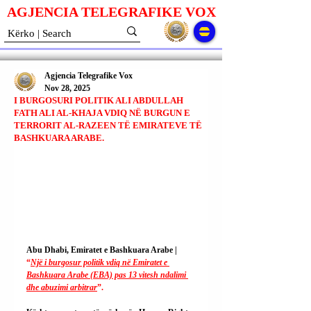
AGJENCIA TELEGRAFIKE V
O
X
Agjencia Telegrafike Vox
Nov 28, 2025
I BURGOSURI POLITIK ALI ABDULLAH
FATH ALI AL-KHAJA VDIQ NË BURGUN E
TERRORIT AL-RAZEEN TË EMIRATEVE TË
BASHKUARA ARABE.
Abu Dhabi, Emiratet e Bashkuara Arabe | 
“
Një i burgosur politik vdiq në Emiratet e 
Bashkuara Arabe (EBA) pas 13 vitesh ndalimi 
dhe abuzimi arbitrar
”.