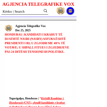
AGJENCIA TELEGRAFIKE V
O
X
Agjencia Telegrafike Vox
Dec 25, 2025
HONDURAS | KANDIDATI I KRAHUT TË
DJATHTË NASRI (NASRY) ASFURA ËSHTË
PRESIDENTI I RI; U ZGJODH ME 40% TË
VOTAVE; U SHPALL FITUES I ZGJEDHJEVE
PAS 24 DITËSH TENSIONESH POLITIKE.
Tegucigalpa, Honduras | 
“
Këshilli Kombëtar i 
Hondurasit (CNE), shpalli kandidatin e krahut 
të djathtë Nasri (Nasry) Juan “Tito” Asfura 