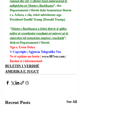
rajonal dhe për t'i dhënë fund emigracionit të 
paligjshëm në Shtetet e Bashkuara
”, tha 
Departamenti i Shtetit duke komentuar fitoren 
e z. Asfura, e cila, është mbështetur nga 
Presidenti Danlld Tramp (Donald Trump).
“
Shtetet e Bashkuara u bëjnë thirrje të gjitha 
palëve të respektojnë rezultatet në mënyrë që të 
sigurohet një tranzicion paqësor i pushtetit
”, 
theksoi Departamenti i Shtetit.
Nga z. Erton Duka.
© Copyright | Agjencia Telegrafike Vox
Ne të njohim me botën | 
www.007vox.com
| 
Burimi yt i informacionit
BULETIN I VERDHË
AMERIKA E JUGUT
Recent Posts
See All