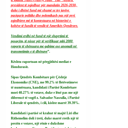
president të zgjedhur për mandatin 2026-2030, 
duke i dhënë fund më shumë se tre javëve 
pasigurie politike dhe polemikash pas një prej 
zgjedhjeve më të kontestuara në historinë e 
kohëve të fundit të vendit të Amerikës Qendrore.
Vendimi erdhi në fund të një shqyrtimi të 
posaçëm, të nisur për të verifikuar mbi 2000 
raporte të shënuara me gabime ose anomali në 
transmetimin e të dhënave
”.
Kështu raportuan në përgjithësi mediat e 
Hondurasit.
Sipas Qendrës Kombëtare për Çështje 
Ekonomike (CNE), me 99.2% të fletëvotimeve 
të numëruara, kandidati i Partisë Kombëtare 
mori 40.27% të votave, duke e lënë pas me një 
diferencë të vogël z. Salvador Nasralla, i Partisë 
Liberale të qendrës, i cili, kishte marrë 39.39%.
Kandidati i partisë së krahut të majtë Liri dhe 
Rithemelim doli i treti, duke marrë rreth një të 
pestën e votave, një rënie e dukshme 