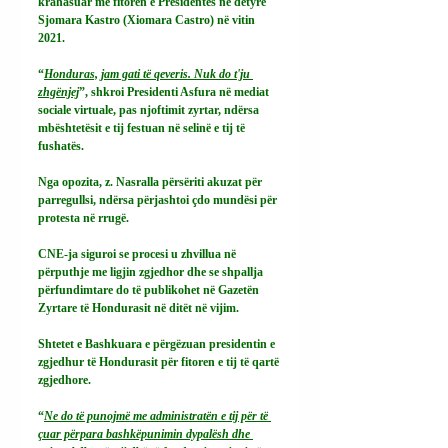
krahasuar me fitoren e Presidentes në detyrë 
Sjomara Kastro (Xiomara Castro) në vitin 
2021.
“
Honduras, jam gati të qeveris. Nuk do t'ju 
zhgënjej
”, shkroi Presidenti Asfura në mediat 
sociale virtuale, pas njoftimit zyrtar, ndërsa 
mbështetësit e tij festuan në selinë e tij të 
fushatës.
Nga opozita, z. Nasralla përsëriti akuzat për 
parregullsi, ndërsa përjashtoi çdo mundësi për 
protesta në rrugë.
CNE-ja siguroi se procesi u zhvillua në 
përputhje me ligjin zgjedhor dhe se shpallja 
përfundimtare do të publikohet në Gazetën 
Zyrtare të Hondurasit në ditët në vijim.
Shtetet e Bashkuara e përgëzuan presidentin e 
zgjedhur të Hondurasit për fitoren e tij të qartë 
zgjedhore.
“
Ne do të punojmë me administratën e tij për të 
çuar përpara bashkëpunimin dypalësh dhe 