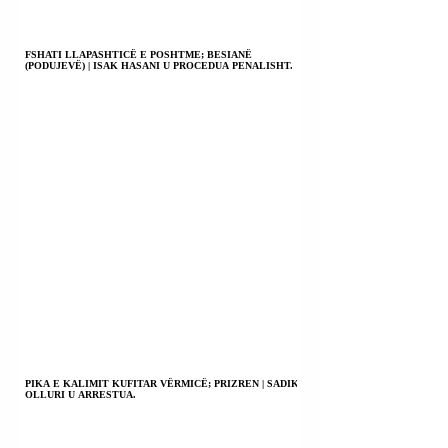
FSHATI LLAPASHTICË E POSHTME; BESIANË
(PODUJEVË) | ISAK HASANI U PROCEDUA PENALISHT.
PIKA E KALIMIT KUFITAR VËRMICË; PRIZREN | SADIK
OLLURI U ARRESTUA.