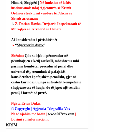
Himarë, Shqipëri | 
Në funksion të luftës 
institucionale ndaj Agjenturës së Krimit 
Ordiner strukturat vendore të Policisë së 
Shtetit arrestuan:
1- 
Z. Dorian Hoxha, Drejtori i Inspektoratit të 
Mbrojtjes së Territorit në Himarë.
Ai
 konsiderohet i përfshirë në:
1- 
“
Shpërdorim detyre
”.
Shënim: 
Çdo subjekt i përmendur në 
përmbajtjen e këtij artikulli, mbështetur mbi 
parimin kombëtar procedurial penal dhe 
universal të prezumimit të pafajsisë, 
konsiderohet i pafajshëm penalisht, gjer në 
çastin kur ndaj tij, nga autoritetet kompetente 
shqiptare ose të huaja, do të jepet një vendim 
penal, i formës së prerë.
Nga z. Erton Duka.
© Copyright | Agjencia Telegrafike Vox
Ne të njohim me botën | 
www.007vox.com
| 
Burimi yt i informacionit
KRIM