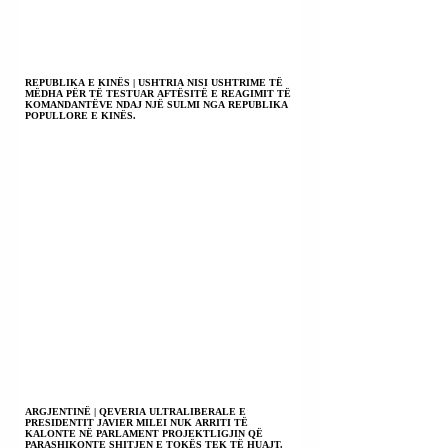
REPUBLIKA E KINËS | USHTRIA NISI USHTRIME TË
MËDHA PËR TË TESTUAR AFTËSITË E REAGIMIT TË
KOMANDANTËVE NDAJ NJË SULMI NGA REPUBLIKA
POPULLORE E KINËS.
ARGJENTINË | QEVERIA ULTRALIBERALE E
PRESIDENTIT JAVIER MILEI NUK ARRITI TË
KALONTE NË PARLAMENT PROJEKTLIGJIN QË
PARASHIKONTE SHITJEN E TOKËS TEK TË HUAJT.