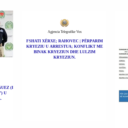
Agjencia Telegrafike Vox
FSHATI XËRXE; RAHOVEC | PËRPARIM
KRYEZIU U ARRESTUA; KONFLIKT ME
BINAK KRYEZIUN DHE LULZIM
KRYEZIUN.
UEZ (I
) U
.