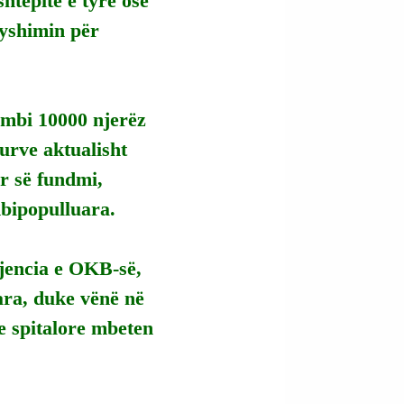
htëpitë e tyre ose 
dyshimin për 
mbi 10000 njerëz 
urve aktualisht 
r së fundmi, 
mbipopulluara.
gjencia e OKB-së, 
ara, duke vënë në 
e spitalore mbeten 