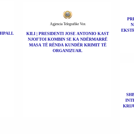
PR
Agjencia Telegrafike Vox
N
EKSTR
SHPALL
KILI | PRESIDENTI JOSE ANTONIO KAST
NJOFTOI KOMBIN SE KA NDËRMARRË
MASA TË RËNDA KUNDËR KRIMIT TË
ORGANIZUAR.
SHB
INT
KRIJ