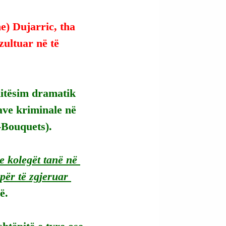
e) Dujarric, tha 
zultuar në të 
ditësim dramatik 
ave kriminale në 
-Bouquets).
 kolegët tanë në 
ër të zgjeruar 
ë.