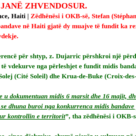
 JANË ZHVENDOSUR.
ce, Haiti | 
Zëdhënësi i OKB-së, Stefan (Stéphan
andave në Haiti gjatë dy muajve të fundit ka re
vdekje.
rencë për shtyp, z. Dujarric përshkroi një për
të vdekurve nga përleshjet e fundit midis band
 Solej (Cité Soleil) dhe Krua-de-Buke (Croix-des
e u dokumentuan midis 6 marsit dhe 16 majit, dhe
 se dhuna buroi nga konkurrenca midis bandave p
r kontrollin e territorit
”, tha zëdhënësi i OKB-s