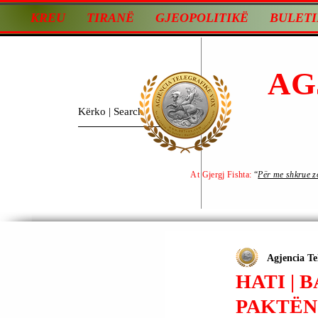
KREU
TIRANË
GJEOPOLITIKË
BULETI
AG
At Gjergj Fishta:
“
Për me shkrue zot
Agjencia Te
HATI | 
PAKTËN 