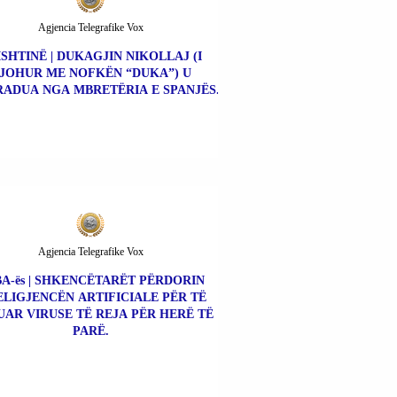
Agjencia Telegrafike Vox
ISHTINË | DUKAGJIN NIKOLLAJ (I
JOHUR ME NOFKËN “DUKA”) U
ADUA NGA MBRETËRIA E SPANJËS.
Agjencia Telegrafike Vox
A-ës | SHKENCËTARËT PËRDORIN
ELIGJENCËN ARTIFICIALE PËR TË
UAR VIRUSE TË REJA PËR HERË TË
PARË.