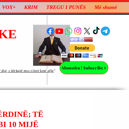
VOX+
KRIM
TREGU I PUNËS
Më shumë
KE
Abonohu | Subscribe
ije, e kërkujtë mos ti ketë kenë afije
”.
ËRDINË; TË
I 10 MIJË