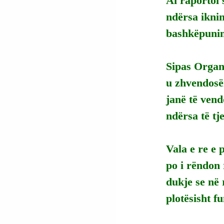
Ai
 raportoi 
ndërsa iknin
bashkëpunim
Sipas Organ
u zhvendosë
janë të vend
ndërsa të tj
Vala e re e 
po i rëndon
dukje se në 
plotësisht f