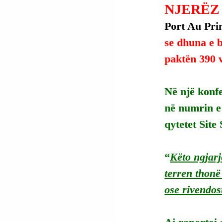
NJERËZ
Port Au Prin
se dhuna e b
paktën 390 
Në një konfe
në numrin e 
qytetet Site
“
Këto ngjarj
terren thonë
ose rivendosu