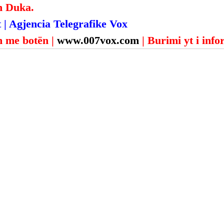
n Duka.
 | Agjencia Telegrafike Vox
 me botën | 
www.007vox.com
| Burimi yt i inf