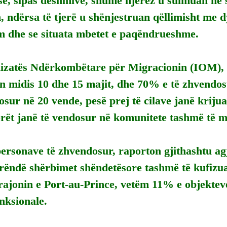
se, sipas dëshmive, shumë njerëz u sulmuan në s
, ndërsa të tjerë u shënjestruan qëllimisht me 
 dhe se situata mbetet e paqëndrueshme.
izatës Ndërkombëtare për Migracionin (IOM), 
n midis 10 dhe 15 majit, dhe 70% e të zhvendos
osur në 20 vende, pesë prej të cilave janë krijua
erët janë të vendosur në komunitete tashmë të 
personave të zhvendosur, raporton gjithashtu a
 rëndë shërbimet shëndetësore tashmë të kufizu
rajonin e Port-au-Prince, vetëm 11% e objektev
unksionale.