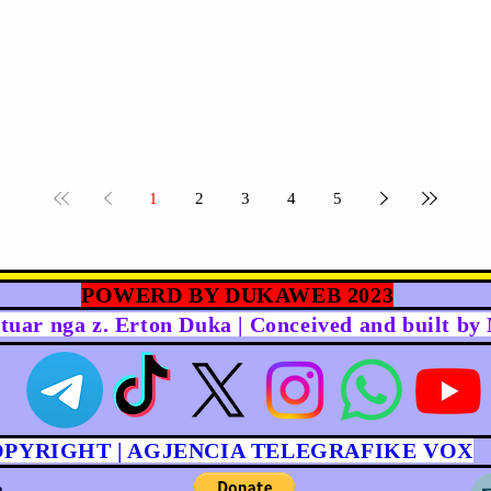
1
2
3
4
5
POWERD BY DUKAWEB 2023
rtuar nga z. Erton Duka | Conceived and built b
OPYRIGHT | AGJENCIA TELEGRAFIKE VOX