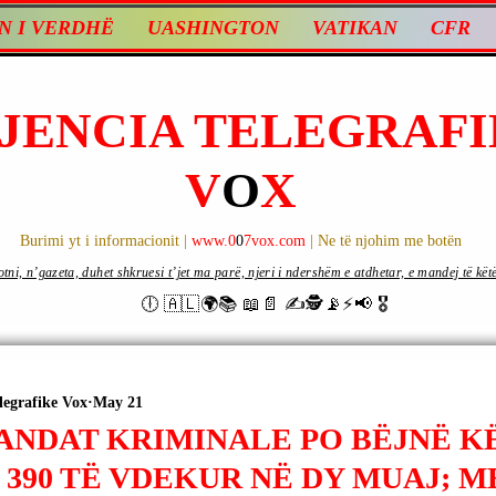
N I VERDHË
UASHINGTON
VATIKAN
CFR
JENCIA TELEGRAFI
V
O
X
Burimi yt i informacionit |
www.0
0
7vox.com
| Ne të njohim me botën
ni, n’gazeta, duhet shkruesi t’jet ma parë, njeri i ndershëm e atdhetar, e mandej të këtë d
🕕 🇦🇱🌍📚 📖📄 ✍🕵️📡⚡️📢 🎖
legrafike Vox
May 21
BANDAT KRIMINALE PO BËJNË K
390 TË VDEKUR NË DY MUAJ; MB