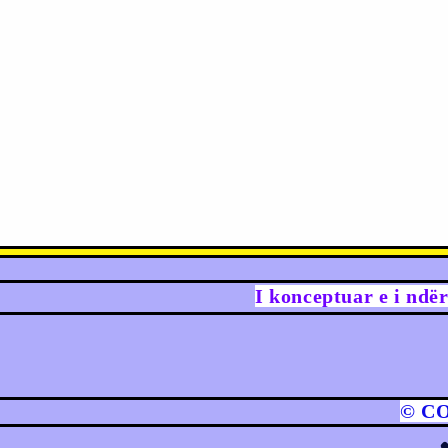
I konceptuar e i ndë
© C