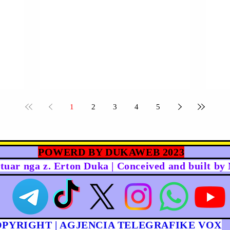
1
2
3
4
5
POWERD BY DUKAWEB 2023
rtuar nga z. Erton Duka | Conceived and built b
OPYRIGHT | AGJENCIA TELEGRAFIKE VOX