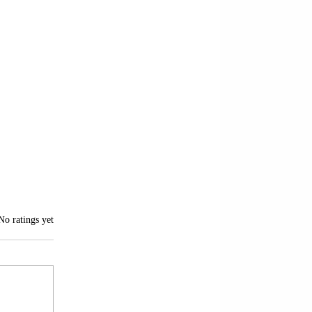
of 5 stars.
No ratings yet