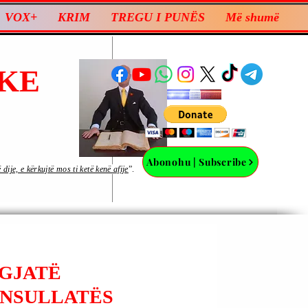
VOX+
KRIM
TREGU I PUNËS
Më shumë
KE
Abonohu | Subscribe
ije, e kërkujtë mos ti ketë kenë afije
”.
 GJATË
ONSULLATËS