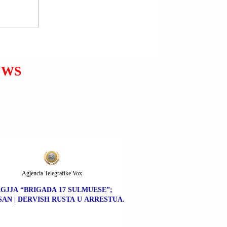
GROENLANDË |
KRYEMINISTRI JENS-
FREDERIK NIELSEN: NUK
E DI SE PËR ÇFARË RANË
DAKORD PRESIDENTI
DANLLD TRAMP (DONALD
EWS
TRUMP) DHE SEKRETARI I
PËRGJITHSHËM I NATO-s
MARK RUTTE.
Agjencia Telegrafike Vox
GJJA “BRIGADA 17 SULMUESE”;
AN | DERVISH RUSTA U ARRESTUA.