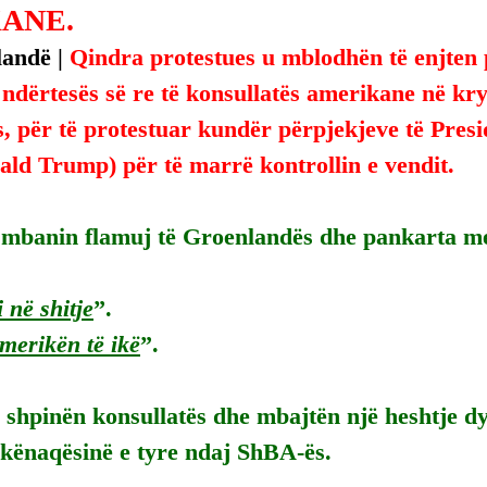
ANE.
andë | 
Qindra protestues u mblodhën të enjten 
ndërtesës së re të konsullatës amerikane në kry
 për të protestuar kundër përpjekjeve të Presi
ld Trump) për të marrë kontrollin e vendit.
t mbanin flamuj të Groenlandës dhe pankarta me
 në shitje
”.
merikën të ikë
”.
 shpinën konsullatës dhe mbajtën një heshtje dy
kënaqësinë e tyre ndaj ShBA-ës.