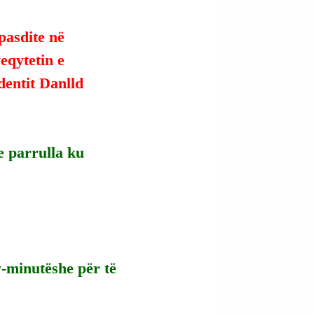
pasdite në 
eqytetin e 
dentit Danlld 
 parrulla ku 
-minutëshe për të 