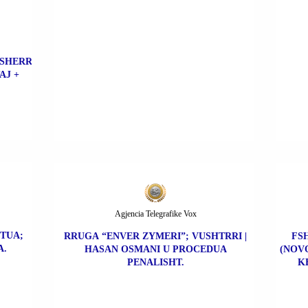
 SHERR
AJ +
Agjencia Telegrafike Vox
STUA;
RRUGA “ENVER ZYMERI”; VUSHTRRI |
FS
A.
HASAN OSMANI U PROCEDUA
(NOVO
PENALISHT.
K