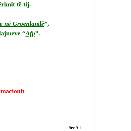
imit të tij.
re në Groenlandë
”, 
 lajmeve “
Afp
”.
ormacionit
See All