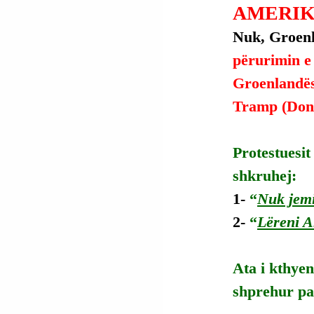
AMERIK
Nuk, Groenl
përurimin e 
Groenlandës,
Tramp (Dona
Protestuesi
shkruhej:
1- 
“
Nuk jemi
2- 
“
Lëreni A
Ata i kthyen
shprehur pa