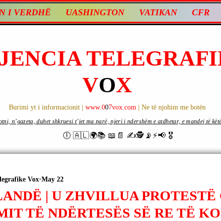
N I VERDHË
UASHINGTON
VATIKAN
CFR
JENCIA TELEGRAFI
V
O
X
Burimi yt i informacionit |
www.0
0
7vox.com
| Ne të njohim me botën
ni, n’gazeta, duhet shkruesi t’jet ma parë, njeri i ndershëm e atdhetar, e mandej të këtë d
🕕 🇦🇱🌍📚 📖📄 ✍🕵️📡⚡️📢 🎖
legrafike Vox
May 22
ANDË | U ZHVILLUA PROTESTË
MIT TË NDËRTESËS SË RE TË K