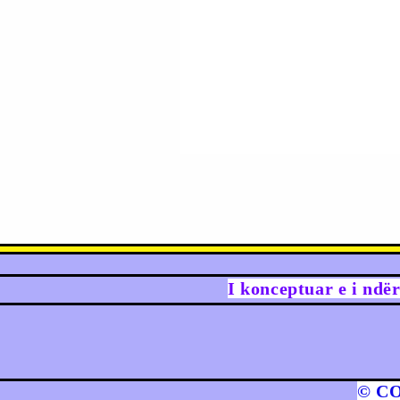
I konceptuar e i ndë
© C