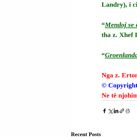
Landry), i c
“
Mendoj se 
tha z. Xhef 
“
Groenlanda
Nga z. Erto
© Copyright
Ne të njohim
Recent Posts