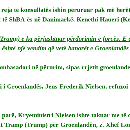
reja të konsullatës ishin përuruar pak më herët
 të ShBA-ës në Danimarkë, Kenethi Haueri (K
(Trump) e ka përjashtuar përdorimin e forcës. E
është një vendim që vetë banorët e Groenlandës
ambasadori në përurim, sipas rrjetit groenlande
 i Groenlandës, Jens-Frederik Nielsen, refuzoi 
 parë, Kryeministri Nielsen ishte takuar me të 
tit Tramp (Trump) për Groenlandën, z. Xhef Lon