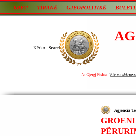
KREU
TIRANË
GJEOPOLITIKË
BULETI
AG
At Gjergj Fishta:
“
Për me shkrue zot
Agjencia Te
GROENL
PËRURI