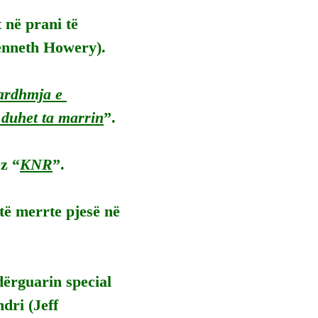
 në prani të 
enneth Howery).
 ardhmja e 
 duhet ta marrin
”.
z “
KNR
”.
të merrte pjesë në 
dërguarin special 
dri (Jeff 