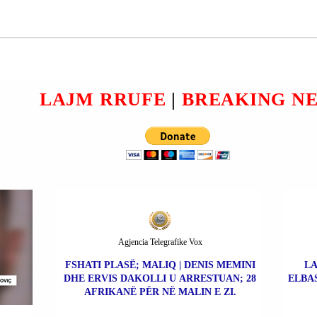
GROENLANDË |
-
KRYEMINISTRI JENS
 NUK
FREDERIK NIELSEN:
SOVRANITETI DHE
INTEGRITETI YNË JANË
P
VIJË E KUQE; ASKUSH
LAJM RRUFE
|
BREAKING N
ME NE
NUK MUND TË BËJË
Ë
MARRËVESHJE PËRVEÇ
SHME
NESH DHE MBRETËRISË
E
SË DANIMARKËS.
Agjencia Telegrafike Vox
FSHATI PLASË; MALIQ | DENIS MEMINI
LA
DHE ERVIS DAKOLLI U ARRESTUAN; 28
ELBAS
AFRIKANË PËR NË MALIN E ZI.