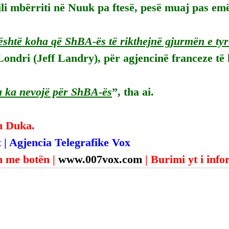
ili mbërriti në Nuuk pa ftesë, pesë muaj pas emër
është koha që ShBA-ës të rikthejnë gjurmën e ty
Londri (Jeff Landry), për agjencinë franceze të
 ka nevojë për ShBA-ës
”, tha ai.
n Duka.
 | Agjencia Telegrafike Vox
 me botën | 
www.007vox.com
| Burimi yt i inf