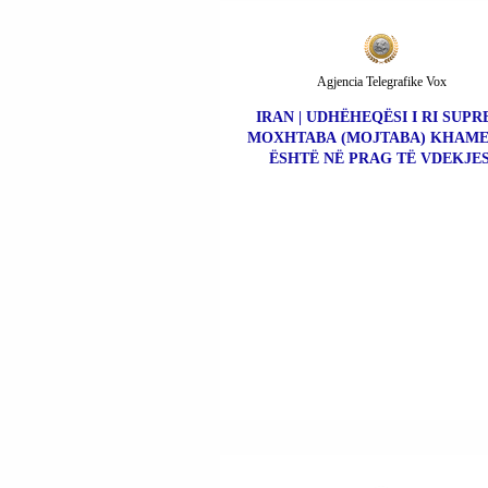
Agjencia Telegrafike Vox
IRAN | UDHËHEQËSI I RI SUP
MOXHTABA (MOJTABA) KHAME
ËSHTË NË PRAG TË VDEKJES