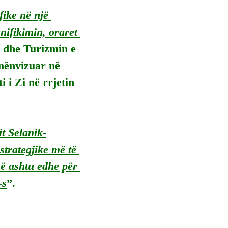
ike në një 
nifikimin, oraret 
 dhe Turizmin e 
nënvizuar në 
 i Zi në rrjetin 
it Selanik-
strategjike më të 
ë ashtu edhe për 
-s
”.