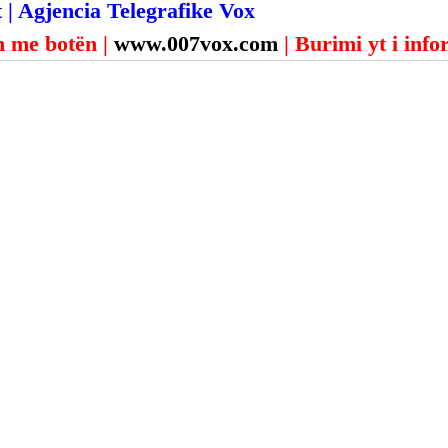
 | Agjencia Telegrafike Vox
 me botën | 
www.007vox.com
| Burimi yt i inf