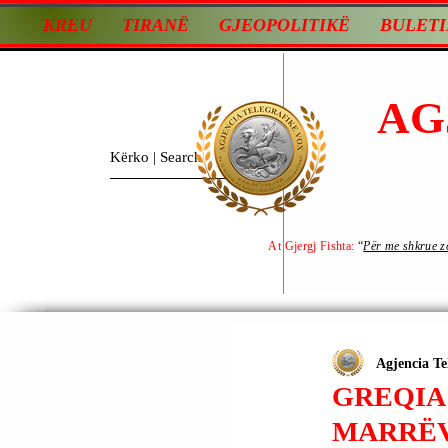
KREU
TIRANË
GJEOPOLITIKË
BULETI
AG
At Gjergj Fishta:
“
Për me shkrue zot
Agjencia Te
GREQIA
MARRËV