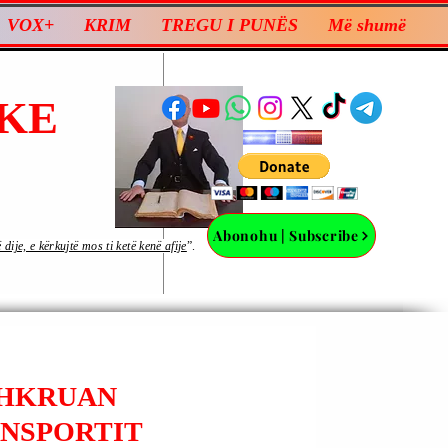
VOX+
KRIM
TREGU I PUNËS
Më shumë
KE
Abonohu | Subscribe
ije, e kërkujtë mos ti ketë kenë afije
”.
SHKRUAN
ANSPORTIT