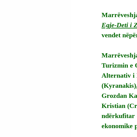
Marrëveshja
Egje-Deti i Z
vendet nëpë
Marrëveshja
Turizmin e 
Alternativ i
(Kyranakis),
Grozdan Kar
Kristian (Cr
ndërkufitar 
ekonomike p