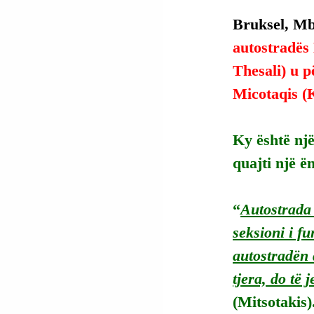
Bruksel, Mbr
autostradës
Thesali) u p
Micotaqis (
Ky është një
quajti një ë
“
Autostrada 
seksioni i f
autostradën 
tjera, do të 
(Mitsotakis)