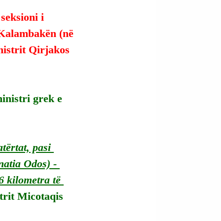
seksioni i 
 Kalambakën (në 
istrit Qirjakos 
inistri grek e 
tërtat, pasi 
atia Odos) - 
 kilometra të 
trit Micotaqis 