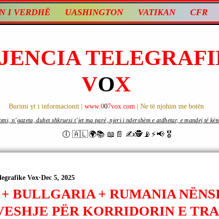
N I VERDHË
UASHINGTON
VATIKAN
CFR
JENCIA TELEGRAFI
V
O
X
Burimi yt i informacionit |
www.0
0
7vox.com
| Ne të njohim me botën
ni, n’gazeta, duhet shkruesi t’jet ma parë, njeri i ndershëm e atdhetar, e mandej të këtë d
🕕 🇦🇱🌍📚 📖📄 ✍🕵️📡⚡️📢 🎖
legrafike Vox
Dec 5, 2025
 + BULLGARIA + RUMANIA NËN
ESHJE PËR KORRIDORIN E TR