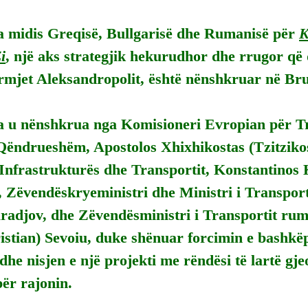
 midis Greqisë, Bullgarisë dhe Rumanisë për 
K
i
, një aks strategjik hekurudhor dhe rrugor që d
rmjet Aleksandropolit, është nënshkruar në Bru
 u nënshkrua nga Komisioneri Evropian për Tr
Qëndrueshëm, Apostolos Xhixhikostas (Tzitzikost
 Infrastrukturës dhe Transportit, Konstantinos 
 Zëvendëskryeministri dhe Ministri i Transporti
adjov, dhe Zëvendësministri i Transportit rum
istian) Sevoiu, duke shënuar forcimin e bashkë
dhe nisjen e një projekti me rëndësi të lartë gje
ër rajonin.