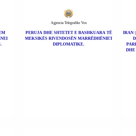
Agjencia Telegrafike Vox
REM
PERUJA DHE SHTETET E BASHKUARA TË
IRAN 
NEI
MEKSIKËS RIVENDOSËN MARRËDHËNIET
D
.
DIPLOMATIKE.
PAR
DHE