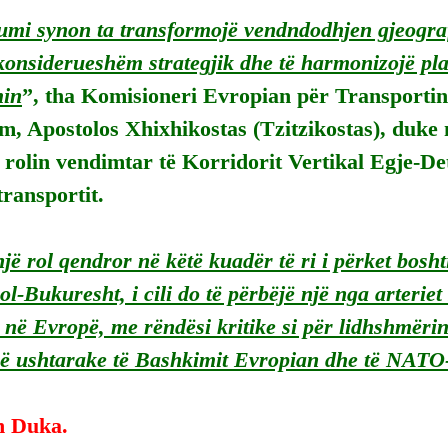
i synon ta transformojë vendndodhjen gjeograf
konsiderueshëm strategjik dhe të harmonizojë pla
min
”, tha Komisioneri Evropian për Transportin
, Apostolos Xhixhikostas (Tzitzikostas), duke 
ij rolin vendimtar të Korridorit Vertikal Egje-Deti
transportit.
një rol qendror në këtë kuadër të ri i përket bosht
-Bukuresht, i cili do të përbëjë një nga arteriet 
në Evropë, me rëndësi kritike si për lidhshmërin
në ushtarake të Bashkimit Evropian dhe të NATO
n Duka.