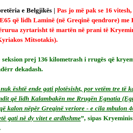
etëria e Belgjikës | 
Pas jo më pak se 16 vitesh, 
 E65 që lidh Laminë (në Greqinë qendrore) me
ërurua zyrtarisht të martën në prani të Kryemin
Kyriakos Mitsotakis).
 seksion prej 136 kilometrash i rrugës që kryem
ndërr dekadash.
nuk është ende gati plotësisht, por vetëm tre të ka
undit që lidh Kalambakën me Rrugën Egnatia (Egn
që kalon nëpër Greqinë veriore - e cila mbulon 46
jetë gati në dy vitet e ardhshme
”, sipas Kryeminis
.