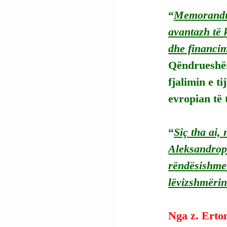
“
Memorandum
avantazh të 
dhe financi
Qëndrueshëm
fjalimin e t
evropian të 
“
Siç tha ai, 
Aleksandropol
rëndësishme 
lëvizshmëri
Nga z. Erto