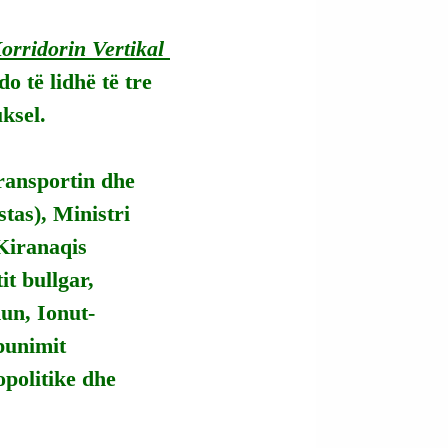
orridorin Vertikal 
o të lidhë të tre 
ksel.
ansportin dhe 
as), Ministri 
Kiranaqis 
t bullgar, 
un, Ionut-
punimit 
opolitike dhe 