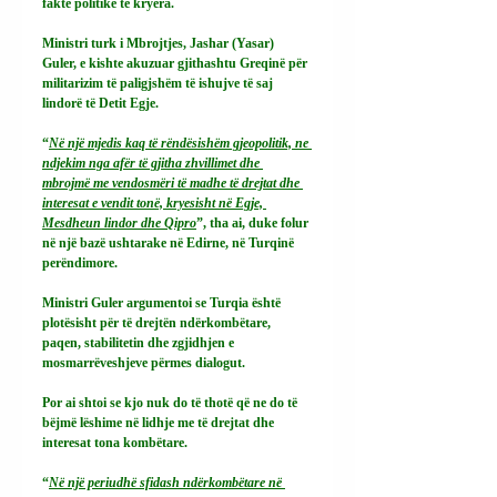
fakte politike të kryera.
Ministri turk i Mbrojtjes, Jashar (Yasar) 
Guler, e kishte akuzuar gjithashtu Greqinë për 
militarizim të paligjshëm të ishujve të saj 
lindorë të Detit Egje.
“
Në një mjedis kaq të rëndësishëm gjeopolitik, ne 
ndjekim nga afër të gjitha zhvillimet dhe 
mbrojmë me vendosmëri të madhe të drejtat dhe 
interesat e vendit tonë, kryesisht në Egje, 
Mesdheun lindor dhe Qipro
”, tha ai, duke folur 
në një bazë ushtarake në Edirne, në Turqinë 
perëndimore.
Ministri Guler argumentoi se Turqia është 
plotësisht për të drejtën ndërkombëtare, 
paqen, stabilitetin dhe zgjidhjen e 
mosmarrëveshjeve përmes dialogut.
Por ai shtoi se kjo nuk do të thotë që ne do të 
bëjmë lëshime në lidhje me të drejtat dhe 
interesat tona kombëtare.
“
Në një periudhë sfidash ndërkombëtare në 