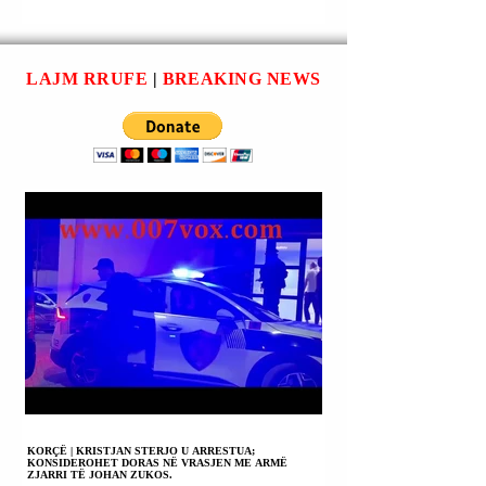
TË BURGOSUR
ABUZUESE ME T
DOGJËN
MITUR; NJË I
DYSHEKUN NË NJË
ARRESTUAR.
QELI NË BURGUN
LAJM RRUFE
|
BREAKING NEWS
E KRETËS.
KORÇË | KRISTJAN STERJO U ARRESTUA;
KONSIDEROHET DORAS NË VRASJEN ME ARMË
ZJARRI TË JOHAN ZUKOS.