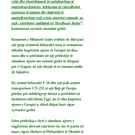
rritje dhe shpërthimesh të vazhdueshme të 
paqëndrueshmërisë, deklaratat që riprodhojnë 
pozicione të pabaza dhe ligjërisht të 
paqëndrueshme nuk rrisin sigurinë rajonale, as 
nuk i shërbejnë stabilitetit në Mesdheun lindor
”, 
komentuan zyrtarët anonimë grekë.
Komentet e Ministrit Guler erdhën dy ditë pasi 
një grup avionësh luftarakë turq të armatosur 
shkelën hapësirën ajrore të Greqisë në disa 
raste dhe u përfshinë në një përleshje të 
simuluar ajrore me avionët grekë të dërguar 
për t'i kapur, në një shenjë të re tensioni midis 
dy fqinjëve.
Dy avionë luftarakë F-16 dhe një palë avionë 
transportues CN-235 të një lloji që Turqia 
përdor për mbikëqyrje detare u përfshinë në 
incidentet mbi Detin Egje, në të cilat hapësira 
ajrore e Greqisë u shkel dhjetë herë sipas 
zyrtarëve grekë.
Ishte përleshja e dytë e simuluar ajrore e 
regjistruar deri më tani këtë vit, me të parën në 
mars, sipas Shefave të Përbashkët të Shtabit të 