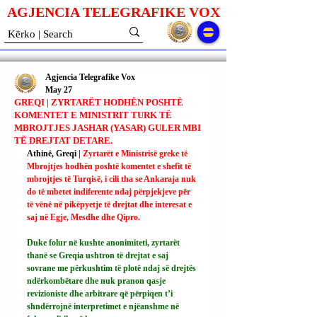
AGJENCIA TELEGRAFIKE V
O
X
Agjencia Telegrafike Vox
May 27
GREQI | ZYRTARËT HODHËN POSHTË
KOMENTET E MINISTRIT TURK TË
MBROJTJES JASHAR (YASAR) GULER MBI
TË DREJTAT DETARE.
Athinë, Greqi | 
Zyrtarët e Ministrisë greke të 
Mbrojtjes hodhën poshtë komentet e shefit të 
mbrojtjes të Turqisë, i cili tha se Ankaraja nuk 
do të mbetet indiferente ndaj përpjekjeve për 
të vënë në pikëpyetje të drejtat dhe interesat e 
saj në Egje, Mesdhe dhe Qipro.
Duke folur në kushte anonimiteti, zyrtarët 
thanë se Greqia ushtron të drejtat e saj 
sovrane me përkushtim të plotë ndaj së drejtës 
ndërkombëtare dhe nuk pranon qasje 
revizioniste dhe arbitrare që përpiqen t’i 
shndërrojnë interpretimet e njëanshme në 