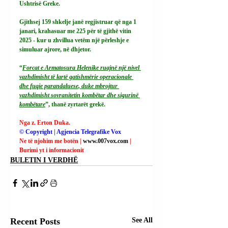
Ushtrisë Greke.
Gjithsej 159 shkelje janë regjistruar që nga 1 
janari, krahasuar me 225 për të gjithë vitin 
2025 - kur u zhvillua vetëm një përleshje e 
simuluar ajrore, në dhjetor.
“
Forcat e Armatosura Helenike ruajnë një nivel 
vazhdimisht të lartë gatishmërie operacionale 
dhe fuqie parandaluese, duke mbrojtur 
vazhdimisht sovranitetin kombëtar dhe sigurinë 
kombëtare
”, thanë zyrtarët grekë.
Nga z. Erton Duka.
© Copyright | Agjencia Telegrafike Vox
Ne të njohim me botën | 
www.007vox.com
| 
Burimi yt i informacionit
BULETIN I VERDHË
Recent Posts
See All