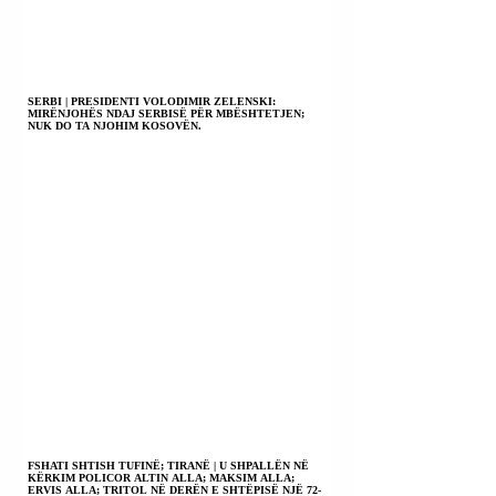
SERBI | PRESIDENTI VOLODIMIR ZELENSKI:
MIRËNJOHËS NDAJ SERBISË PËR MBËSHTETJEN;
NUK DO TA NJOHIM KOSOVËN.
FSHATI SHTISH TUFINË; TIRANË | U SHPALLËN NË
KËRKIM POLICOR ALTIN ALLA; MAKSIM ALLA;
ERVIS ALLA; TRITOL NË DERËN E SHTËPISË NJË 72-