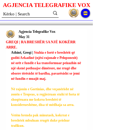
AGJENCIA TELEGRAFIKE V
O
X
Agjencia Telegrafike Vox
May 31
GREQI | RA BRESHËR SA NJË KOKËRR
ARRE.
Athinë, Greqi | 
Stuhia e fortë e breshërit që 
goditi Arkadinë (njësi rajonale e Peloponezit) 
në orët e fundit e ka transformuar peizazhin në 
një skenë pothuajse dimërore, me rrugë dhe 
oborre tërësisht të bardha, pavarësisht se jemi 
në fundin e muajit maj.
Në rajonin e Gortinias, dhe veçanërisht në 
zonën e Tropeas, u regjistruan stuhi të forta të 
shoqëruara me kokrra breshëri të 
konsiderueshëme, disa të mëdhaja sa arra.
Vetëm brenda pak minutash, kokrrat e 
breshërit mbuluan rrugët duke prishur 
trafikun.