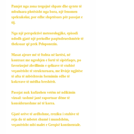
Pamjet nga zona tregojnë shpate dhe qytete të 
mbuluara plotësisht nga bora, një fenomen 
spektakolar, por edhe shqetësues për pasojat e 
tij.
Nga një perspektivë meteorologjike, episodi 
ndodh gjatë një periudhe paqëndrueshmërie të 
theksuar që prek Peloponezin.
Masat ajrore më të ftohta në lartësi, në 
kontrast me ngrohjen e fortë të sipërfaqes, po 
favorizojnë zhvillimin e qelizave të stuhisë 
veçanërisht të strukturuara, me lëvizje ngjitëse 
të afta të mbështesin formimin edhe të 
kokrrave të mëdha breshërit.
Pasojat nuk kufizohen vetëm në ndikimin 
vizual: tashmë janë raportuar dëme të 
konsiderueshme në të korra.
Gjatë orëve të ardhshme, rreziku i stuhive të 
reja do të mbetet shumë i mundshëm, 
veçanërisht mbi malet e Greqisë kontinentale.