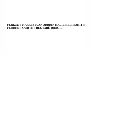
FERIZAJ | U ARRESTUAN ARBRIN HALILI; EDI SAHITI;
FLORENT SAHITI; TREGTARË DROGE.
PRISHTINË | U ARRESTUAN RINOR SHALA; ZORGAN
ASMARI; SINAI JAKUPI; LUKAS BENITO NERK; SHERR.