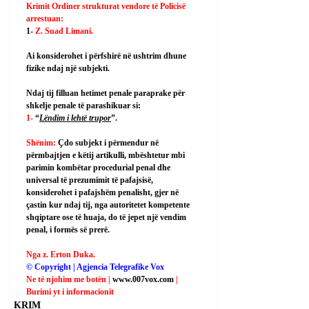
Krimit Ordiner strukturat vendore të Policisë 
arrestuan:
1- 
Z. Suad Limani.
Ai
 konsiderohet i përfshirë në ushtrim dhune 
fizike ndaj një subjekti.
Ndaj tij filluan hetimet penale paraprake për 
shkelje penale të parashikuar si:
1- 
“
Lëndim i lehtë trupor
”.
Shënim: 
Çdo subjekt i përmendur në 
përmbajtjen e këtij artikulli, mbështetur mbi 
parimin kombëtar procedurial penal dhe 
universal të prezumimit të pafajsisë, 
konsiderohet i pafajshëm penalisht, gjer në 
çastin kur ndaj tij, nga autoritetet kompetente 
shqiptare ose të huaja, do të jepet një vendim 
penal, i formës së prerë.
Nga z. Erton Duka.
© Copyright | Agjencia Telegrafike Vox
Ne të njohim me botën | 
www.007vox.com
| 
Burimi yt i informacionit
KRIM