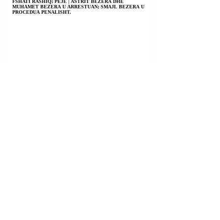
FSHATI RASHIQ; PEJË | ASTRIT BEZERA DHE
MUHAMET BEZERA U ARRESTUAN; SMAJL BEZERA U
PROCEDUA PENALISHT.
PRIZREN | EGZON KABASHI U KONSTATUA I VDEKUR
PASI DISA DITËSH AGONIE; PO HETOHET PËR
VRASJE; VETËVRASJE; VDEKJE NGA PAKUJDESIA.