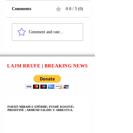
Comments
0.0 / 5 (0)
FSHATI LAPNA
RRUGA “ISMET
SELË (LLAPJE
ASLLANI”; LIPJ
Comment and rate...
SELO);
| ISUF BAJRAMI
GRAÇANICË |
(NGA FSHATI
PËLLUMB RAMA
RADEV I
(NGA FSHATI
GRAÇANICËS) U
PLESHINË I
ARRATIS NGA
LAJM RRUFE
|
BREAKING NEWS
FERIZAJT) U
BURGU SË
SHPALL NË
BASHKU ME NJË
KËRKIM POLICOR;
17-VJEÇAR
NJË VEPËR
MALAZEZ.
PENALE.
FSHATI MIRADI E EPËRME; FUSHË KOSOVË;
PRISHTINË | ARMEND SALIHU U ARRESTUA.