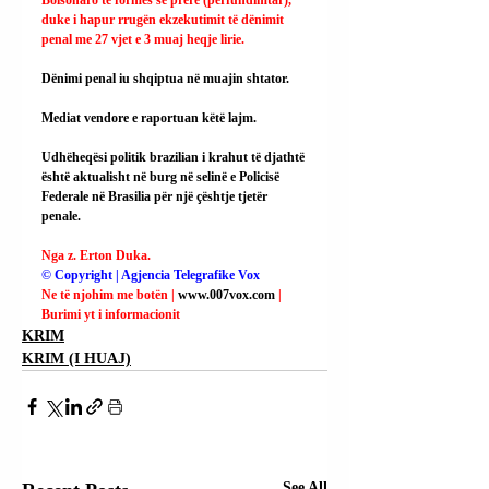
duke i hapur rrugën ekzekutimit të dënimit 
penal me 27 vjet e 3 muaj heqje lirie.
Dënimi penal iu shqiptua në muajin shtator.
Mediat vendore e raportuan këtë lajm.
Udhëheqësi politik brazilian i krahut të djathtë 
është aktualisht në burg në selinë e Policisë 
Federale në Brasilia për një çështje tjetër 
penale.
Nga z. Erton Duka.
© Copyright | Agjencia Telegrafike Vox
Ne të njohim me botën | 
www.007vox.com
| 
Burimi yt i informacionit
KRIM
KRIM (I HUAJ)
See All