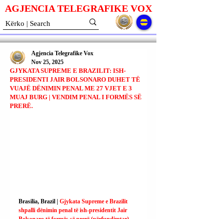
AGJENCIA TELEGRAFIKE V
O
X
Agjencia Telegrafike Vox
Nov 25, 2025
GJYKATA SUPREME E BRAZILIT: ISH-
PRESIDENTI JAIR BOLSONARO DUHET TË
VUAJË DËNIMIN PENAL ME 27 VJET E 3
MUAJ BURG | VENDIM PENAL I FORMËS SË
PRERË.
Brasilia, Brazil | 
Gjykata Supreme e Brazilit 
shpalli dënimin penal të ish-presidentit Jair 
Bolsonaro të formës së prerë (përfundimtar), 