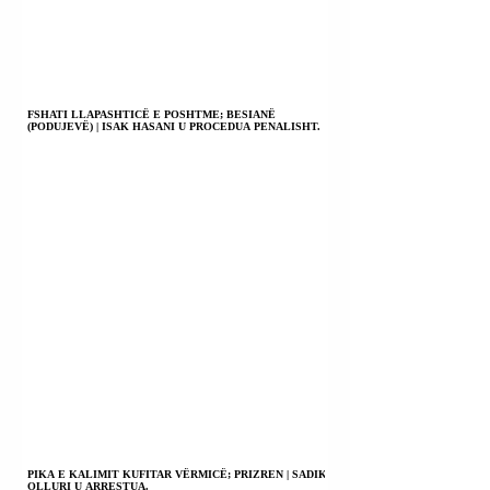
FSHATI LLAPASHTICË E POSHTME; BESIANË
(PODUJEVË) | ISAK HASANI U PROCEDUA PENALISHT.
PIKA E KALIMIT KUFITAR VËRMICË; PRIZREN | SADIK
OLLURI U ARRESTUA.