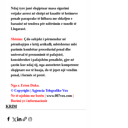
Ndaj tyre janë shqiptuar masa sigurimi 
vetjake arrest në shtëpi në kuadër të hetimeve 
penale paraprake të lidhura me shkeljen e 
barazisë në tendera për ndërtimin e tunelit të 
Llogarasë.
Shënim: 
Çdo subjekt i përmendur në 
përmbajtjen e këtij artikulli, mbështetur mbi 
parimin kombëtar procedurial penal dhe 
universal të prezumimit të pafajsisë, 
konsiderohet i pafajshëm penalisht, gjer në 
çastin kur ndaj tij, nga autoritetet kompetente 
shqiptare ose të huaja, do të jepet një vendim 
penal, i formës së prerë.
Nga z. Erton Duka.
© Copyright | Agjencia Telegrafike Vox
Ne të njohim me botën | 
www.007vox.com
| 
Burimi yt i informacionit
KRIM