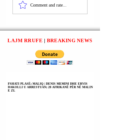
POSAÇME
PËRGJITHSHËM 
Comment and rate...
KUNDËR
AUTORITETET
KORRUPSIONIT
RRUGOR
DHE KRIMIT TË
SHQIPTAR
ORGANIZUAR
GENTIAN GJYLI 
(SPAK) MORI TË
PARAQIT NË SPA
LAJM RRUFE
|
BREAKING NEWS
PANDEHUR
| HERA E DYTË
DREJTORIN E
PËR KËTË VIT.
AUTORITETIT
RRUGOR
SHQIPTAR
GENTIAN GJYLI.
FSHATI PLASË; MALIQ | DENIS MEMINI DHE ERVIS
DAKOLLI U ARRESTUAN; 28 AFRIKANË PËR NË MALIN
E ZI.