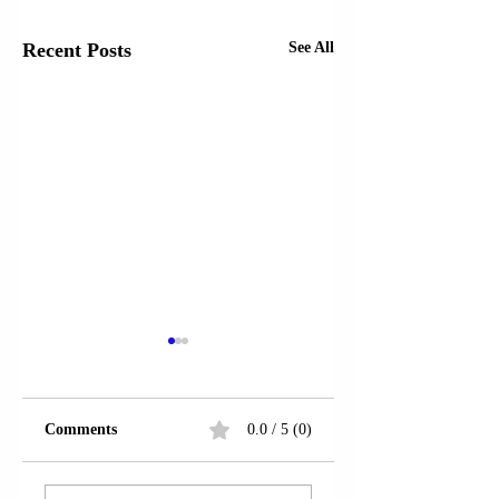
Recent Posts
See All
Comments
0.0 / 5 (0)
PROKURORIA E
DREJTORI I