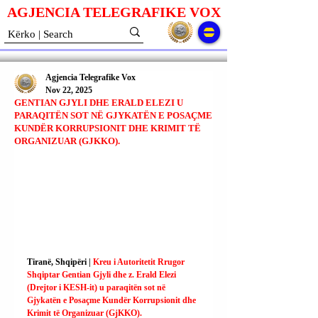
AGJENCIA TELEGRAFIKE V
O
X
Agjencia Telegrafike Vox
Nov 22, 2025
GENTIAN GJYLI DHE ERALD ELEZI U
PARAQITËN SOT NË GJYKATËN E POSAÇME
KUNDËR KORRUPSIONIT DHE KRIMIT TË
ORGANIZUAR (GJKKO).
Tiranë, Shqipëri | 
Kreu i Autoritetit Rrugor 
Shqiptar Gentian Gjyli dhe z. Erald Elezi 
(Drejtor i KESH-it) u paraqitën sot në 
Gjykatën e Posaçme Kundër Korrupsionit dhe 
Krimit të Organizuar (GjKKO).