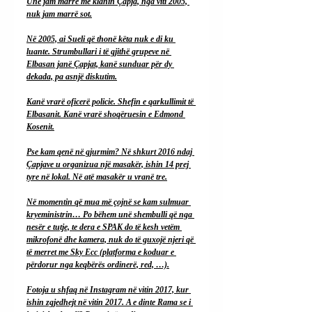
Unë jam marrë me klanin Çapja, nga viti 2005, 
nuk jam marrë sot.
Në 2005, ai Sueli që thonë këta nuk e di ku 
luante. Strumbullari i të gjithë grupeve në 
Elbasan janë Çapjat, kanë sunduar për dy 
dekada, pa asnjë diskutim.
Kanë vrarë oficerë policie. Shefin e qarkullimit të 
Elbasanit. Kanë vrarë shoqëruesin e Edmond 
Kosenit.
Pse kam qenë në gjurmim? Në shkurt 2016 ndaj 
Çapjave u organizua një masakër, ishin 14 prej 
tyre në lokal. Në atë masakër u vranë tre.
Në momentin që mua më çojnë se kam sulmuar 
kryeministrin… Po bëhem unë shembulli që nga 
nesër e tutje, te dera e SPAK do të kesh vetëm 
mikrofonë dhe kamera, nuk do të guxojë njeri që 
të merret me Sky Ecc (platforma e koduar e 
përdorur nga keqbërës ordinerë, red, …).
Fotoja u shfaq në Instagram në vitin 2017, kur 
ishin zgjedhejt në vitin 2017. A e dinte Rama se i 