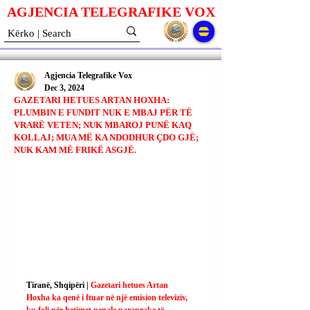
AGJENCIA TELEGRAFIKE V
O
X
Agjencia Telegrafike Vox
Dec 3, 2024
GAZETARI HETUES ARTAN HOXHA:
PLUMBIN E FUNDIT NUK E MBAJ PËR TË
VRARË VETEN; NUK MBAROJ PUNË KAQ
KOLLAJ; MUA MË KA NDODHUR ÇDO GJË;
NUK KAM MË FRIKË ASGJË.
Tiranë, Shqipëri | 
Gazetari hetues Artan 
Hoxha ka qenë i ftuar në një emision televiziv, 
ku foli për hetimet penale paraprake të 