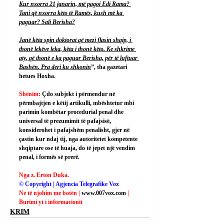
Kur nxorra 21 janarin, më pagoi Edi Rama? 
Tani që nxorra këto të Ramës, kush më ka 
paguar? Sali Berisha?
Janë këta spin doktorat që mezi flasin shqip, i 
thonë lekëve leka, këta i thonë këto. Ke shkrime 
aty, që thonë e ka paguar Berisha, për të luftuar 
Bashën. Pra deri ku shkonin
”, tha gazetari 
hetues Hoxha.
Shënim: 
Çdo subjekt i përmendur në 
përmbajtjen e këtij artikulli, mbështetur mbi 
parimin kombëtar procedurial penal dhe 
universal të prezumimit të pafajsisë, 
konsiderohet i pafajshëm penalisht, gjer në 
çastin kur ndaj tij, nga autoritetet kompetente 
shqiptare ose të huaja, do të jepet një vendim 
penal, i formës së prerë.
Nga z. Erton Duka.
© Copyright | Agjencia Telegrafike Vox
Ne të njohim me botën | 
www.007vox.com
| 
Burimi yt i informacionit
KRIM