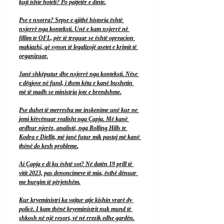
kujt ishte hoteli? Po patjetër e dinte.
Pse e nxorra? Sepse e gjithë historia është 
nxjerrë nga konteksti. Unë e kam nxjerrë në 
fillim te OFL, për të treguar se është opreacion 
makiazhi, që synon të legalizojë asetet e krimit të 
organizuar.
Janë shkëputur dhe nxjerrë nga konteksti. Nëse 
e dëgjove në fund, i them këta e kanë buxhetin 
më të madh se ministria jote e brendshme.
Pse duhet të merresha me inskenime unë kur ne 
jemi kërcënuar realisht nga Çapja. Më kanë 
ardhur njerëz, analistë, nga Rolling Hills te 
Kodra e Diellit, më janë futur mik pastaj më kanë 
thënë do kesh probleme.
Ai Çapja e di ku është sot? Në datën 19 prill të 
vitit 2023, pas denoncimeve të mia, ësthë dënuar 
me burgim të përjetshëm.
Kur kryeministri ka vajtur atje kishin vrarë dy 
policë. I kam thënë kryeministrit nuk mund të 
shkosh në një resort, vë në rrezik edhe gardën.