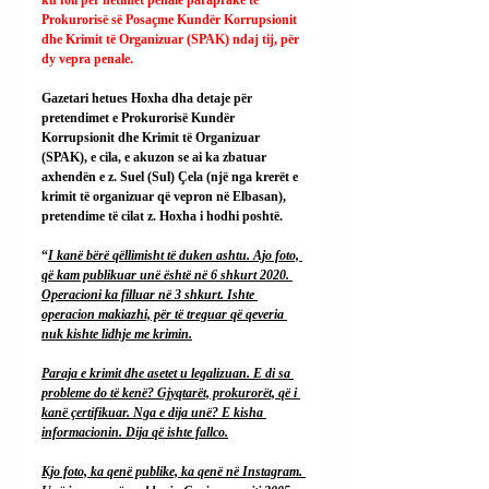
Prokurorisë së Posaçme Kundër Korrupsionit 
dhe Krimit të Organizuar (SPAK) ndaj tij, për 
dy vepra penale.
Gazetari hetues Hoxha dha detaje për 
pretendimet e Prokurorisë Kundër 
Korrupsionit dhe Krimit të Organizuar 
(SPAK), e cila, e akuzon se ai ka zbatuar 
axhendën e z. Suel (Sul) Çela (një nga krerët e 
krimit të organizuar që vepron në Elbasan), 
pretendime të cilat z. Hoxha i hodhi poshtë.
“
I kanë bërë qëllimisht të duken ashtu. Ajo foto, 
që kam publikuar unë është në 6 shkurt 2020. 
Operacioni ka filluar në 3 shkurt. Ishte 
operacion makiazhi, për të treguar që qeveria 
nuk kishte lidhje me krimin.
Paraja e krimit dhe asetet u legalizuan. E di sa 
probleme do të kenë? Gjyqtarët, prokurorët, që i 
kanë çertifikuar. Nga e dija unë? E kisha 
informacionin. Dija që ishte fallco.
Kjo foto, ka qenë publike, ka qenë në Instagram. 