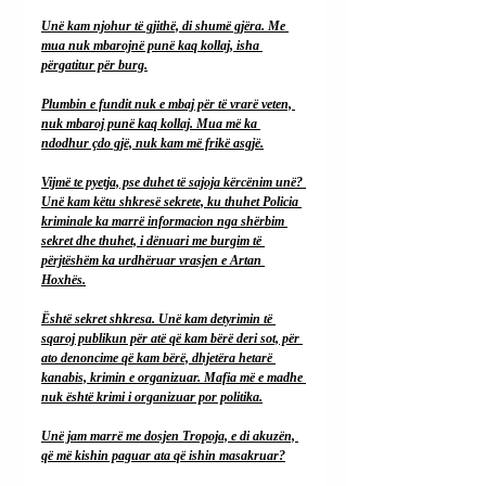
Unë kam njohur të gjithë, di shumë gjëra. Me 
mua nuk mbarojnë punë kaq kollaj, isha 
përgatitur për burg.
Plumbin e fundit nuk e mbaj për të vrarë veten, 
nuk mbaroj punë kaq kollaj. Mua më ka 
ndodhur çdo gjë, nuk kam më frikë asgjë.
Vijmë te pyetja, pse duhet të sajoja kërcënim unë? 
Unë kam këtu shkresë sekrete, ku thuhet Policia 
kriminale ka marrë informacion nga shërbim 
sekret dhe thuhet, i dënuari me burgim të 
përjtëshëm ka urdhëruar vrasjen e Artan 
Hoxhës.
Është sekret shkresa. Unë kam detyrimin të 
sqaroj publikun për atë që kam bërë deri sot, për 
ato denoncime që kam bërë, dhjetëra hetarë 
kanabis, krimin e organizuar. Mafia më e madhe 
nuk është krimi i organizuar por politika.
Unë jam marrë me dosjen Tropoja, e di akuzën, 
që më kishin paguar ata që ishin masakruar?