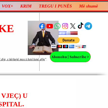
VOX+
KRIM
TREGU I PUNËS
Më shumë
KE
Abonohu | Subscribe
ije, e kërkujtë mos ti ketë kenë afije
”.
 VJEÇ) U
SPITAL.