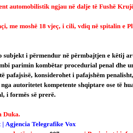
ent automobilistik ngjau në dalje të Fushë Krujë
çi, me moshë 18 vjeç, i cili, vdiq në spitalin e 
 subjekt i përmendur në përmbajtjen e këtij arti
mbi parimin kombëtar procedurial penal dhe uni
ë pafajsisë, konsiderohet i pafajshëm penalisht,
, nga autoritetet kompetente shqiptare ose të hua
, i formës së prerë.
n Duka.
 | Agjencia Telegrafike Vox