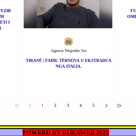
VEZIR
FU
IM
OME
TI I
.
Agjencia Telegrafike Vox
TIRANË | FADIL TËRNOVA U EKSTRADUA
NGA ITALIA.
1
2
3
4
5
POWERD BY DUKAWEB 2023