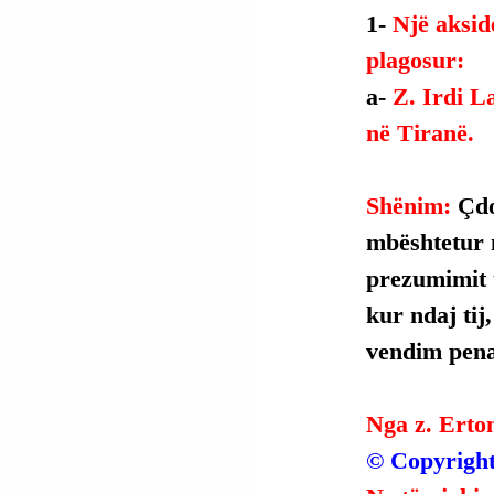
1- 
Një aksid
plagosur:
a- 
Z. Irdi La
në Tiranë.
Shënim: 
Çdo
mbështetur 
prezumimit t
kur ndaj tij
vendim penal
Nga z. Erto
© Copyright