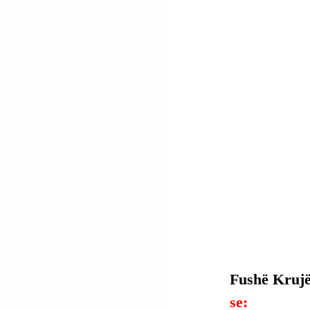
Fushë Krujë,
se: