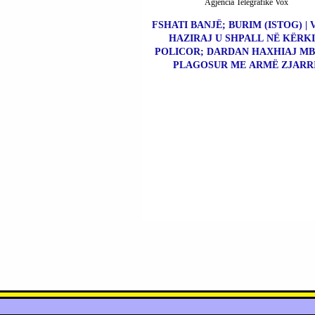
Agjencia Telegrafike Vox
FSHATI BANJË; BURIM (ISTOG) | 
HAZIRAJ U SHPALL NË KËRK
POLICOR; DARDAN HAXHIAJ MBE
PLAGOSUR ME ARMË ZJARRI