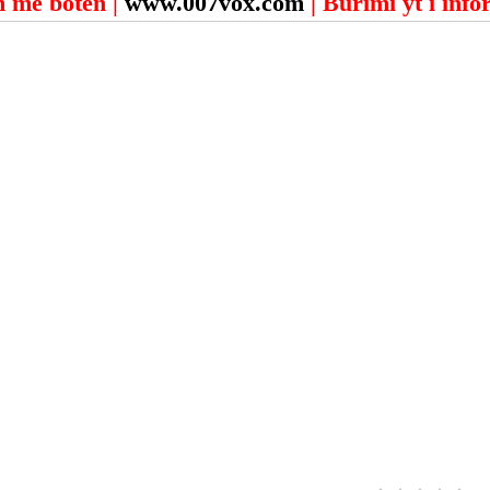
 me botën | 
www.007vox.com
| Burimi yt i inf