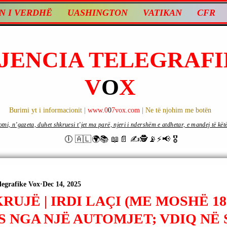
N I VERDHË
UASHINGTON
VATIKAN
CFR
JENCIA TELEGRAFI
V
O
X
Burimi yt i informacionit |
www.0
0
7vox.com
| Ne të njohim me botën
ni, n’gazeta, duhet shkruesi t’jet ma parë, njeri i ndershëm e atdhetar, e mandej të këtë d
🕕 🇦🇱🌍📚 📖📄 ✍🕵️📡⚡️📢 🎖
legrafike Vox
Dec 14, 2025
RUJË | IRDI LAÇI (ME MOSHË 18
 NGA NJË AUTOMJET; VDIQ NË 