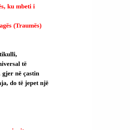
s, ku mbeti i 
Plagës (Traumës) 
kulli, 
versal të 
 gjer në çastin 
ja, do të jepet një 