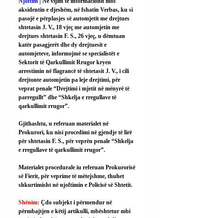
Njoftim
 | Në vijim të informacionit mbi 
aksidentin e djeshëm, në fshatin Verbas, ku si 
pasojë e përplasjes së automjetit me drejtues 
shtetasin J. V., 18 vjeç me automjetin me 
drejtues shtetasin F. S., 26 vjeç, u dëmtuan 
katër pasagjerët dhe dy drejtuesit e 
automjeteve, informojmë se specialistët e 
Sektorit të Qarkullimit Rrugor kryen 
arrestimin në flagrancë të shtetasit J. V., i cili 
drejtonte automjetin pa leje drejtimi, për 
veprat penale “Drejtimi i mjetit në mënyrë të 
parregullt” dhe “Shkelja e rregullave të 
qarkullimit rrugor”.
Gjithashtu, u referuan materialet në 
Prokurori, ku nisi procedimi në gjendje të lirë 
për shtetasin F. S., për veprën penale “Shkelja 
e rregullave të qarkullimit rrugor”.
Materialet procedurale iu referuan Prokurorisë 
së Fierit, për veprime të mëtejshme, thuhet 
shkurtimisht në njoftimin e Policisë së Shtetit.
Shënim: 
Çdo subjekt i përmendur në 
përmbajtjen e këtij artikulli, mbështetur mbi 