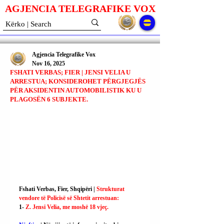
AGJENCIA TELEGRAFIKE V
O
X
Agjencia Telegrafike Vox
Nov 16, 2025
FSHATI VERBAS; FIER | JENSI VELIA U
ARRESTUA; KONSIDEROHET PËRGJEGJËS
PËR AKSIDENTIN AUTOMOBILISTIK KU U
PLAGOSËN 6 SUBJEKTE.
Fshati Verbas, Fier, Shqipëri | 
Strukturat 
vendore të Policisë së Shtetit arrestuan:
1- 
Z. Jensi Velia, me moshë 18 vjeç.