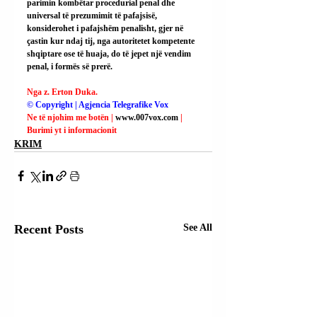
parimin kombëtar procedurial penal dhe 
universal të prezumimit të pafajsisë, 
konsiderohet i pafajshëm penalisht, gjer në 
çastin kur ndaj tij, nga autoritetet kompetente 
shqiptare ose të huaja, do të jepet një vendim 
penal, i formës së prerë.
Nga z. Erton Duka.
© Copyright | Agjencia Telegrafike Vox
Ne të njohim me botën | 
www.007vox.com
| 
Burimi yt i informacionit
KRIM
Recent Posts
See All