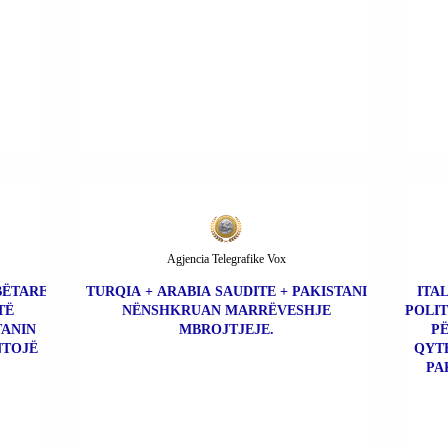
Agjencia Telegrafike Vox
BËTARE
TURQIA + ARABIA SAUDITE + PAKISTANI
ITA
TË
NËNSHKRUAN MARRËVESHJE
POLIT
TANIN
MBROJTJEJE.
PË
NTOJË
QYTE
PA