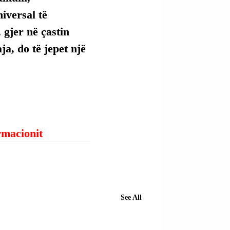
versal të 
 gjer në çastin 
ja, do të jepet një 
ormacionit
See All