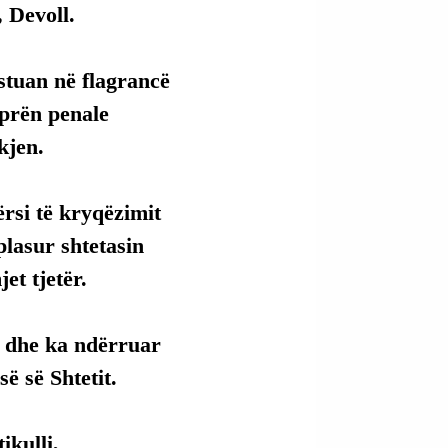
 Devoll.
estuan në flagrancë 
eprën penale 
kjen.
ërsi të kryqëzimit 
plasur shtetasin 
et tjetër.
e dhe ka ndërruar 
së së Shtetit.
kulli, 