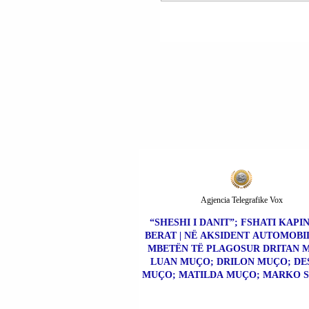
BROVINA; DEMOKR
GJOCAJ; ALMA GERQ
DEVOLL KËRLESHI;
MANIPULIME NË
ZGJEDHJET
PARLAMENTARE TË
DATËS 28.12.2025.
Agjencia Telegrafike Vox
“SHESHI I DANIT”; FSHATI KAPI
BERAT | NË AKSIDENT AUTOMOBI
MBETËN TË PLAGOSUR DRITAN 
LUAN MUÇO; DRILON MUÇO; DE
MUÇO; MATILDA MUÇO; MARKO S
XHESIKA SOJATI.