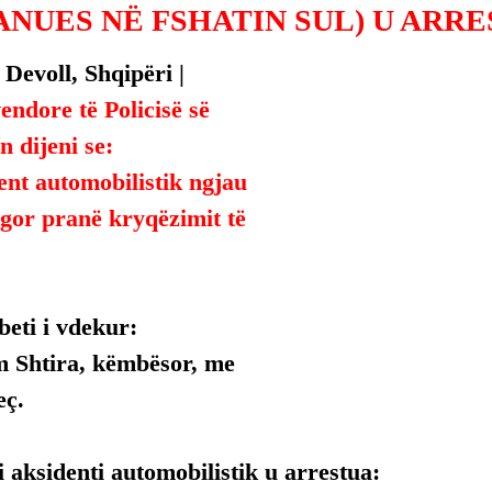
ANUES NË FSHATIN SUL) U ARRE
 Devoll, Shqipëri | 
endore të Policisë së 
n dijeni se:
ent automobilistik ngjau 
gor pranë kryqëzimit të 
beti i vdekur:
 Shtira, këmbësor, me 
eç.
i aksidenti automobilistik u arrestua: