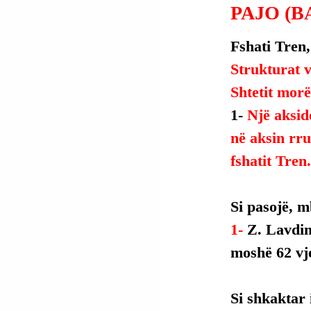
PAJO (B
Fshati Tren,
Strukturat v
Shtetit morë
1- 
Një aksid
në aksin rru
fshatit Tren.
Si
 pasojë, m
1- 
Z. Lavdim
moshë 62 vj
Si
 shkaktar 