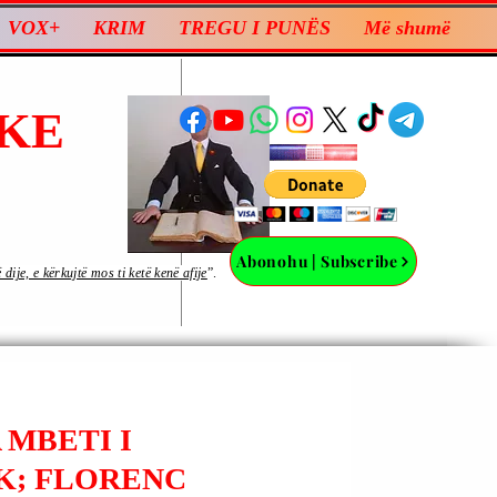
VOX+
KRIM
TREGU I PUNËS
Më shumë
KE
Abonohu | Subscribe
ije, e kërkujtë mos ti ketë kenë afije
”.
 MBETI I
K; FLORENC