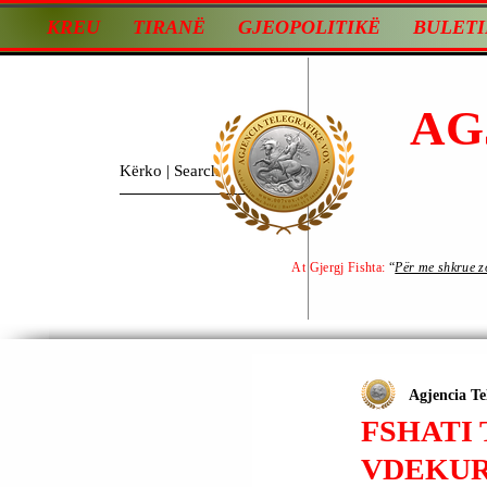
KREU
TIRANË
GJEOPOLITIKË
BULETI
AG
At Gjergj Fishta:
“
Për me shkrue zot
Agjencia Te
FSHATI 
VDEKUR