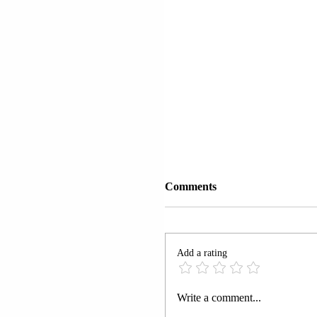
Comments
Add a rating
GJAKOVË | U ARRES
Write a comment...
JON HAXHIU; MIMO