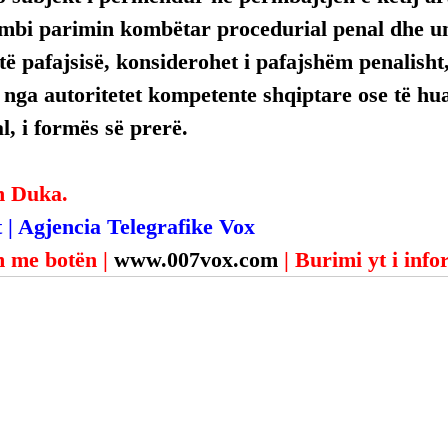
mbi parimin kombëtar procedurial penal dhe uni
ë pafajsisë, konsiderohet i pafajshëm penalisht,
, nga autoritetet kompetente shqiptare ose të hua
, i formës së prerë.
n Duka.
 | Agjencia Telegrafike Vox
 me botën | 
www.007vox.com
| Burimi yt i inf