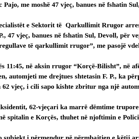
c Pajo, me moshë 47 vjeç, banues në fshatin Sul,
ecialistët e Sektorit të  Qarkullimit Rrugor arr
 P., 47 vjeç, banues në fshatin Sul, Devoll, për v
regullave të qarkullimit rrugor”, me pasojë vde
ës 11:45, në aksin rrugor “Korçë-Bilisht”, në af
ren, automjeti me drejtues shtetasin F. P., ka për
 62 vjeç, i cili sapo kishte zbritur nga një automj
aksidentit, 62-vjeçari ka marrë dëmtime trupor
në spitalin e Korçës, thuhet në njoftimin e Polici
 subjekt i përmendur në përmbajtjen e këtij arti