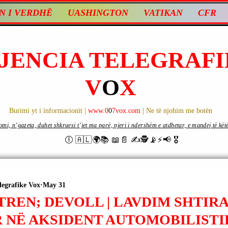
N I VERDHË
UASHINGTON
VATIKAN
CFR
JENCIA TELEGRAFI
V
O
X
Burimi yt i informacionit |
www.0
0
7vox.com
| Ne të njohim me botën
ni, n’gazeta, duhet shkruesi t’jet ma parë, njeri i ndershëm e atdhetar, e mandej të këtë d
🕕 🇦🇱🌍📚 📖📄 ✍🕵️📡⚡️📢 🎖
legrafike Vox
May 31
TREN; DEVOLL | LAVDIM SHTIRA
 NË AKSIDENT AUTOMOBILISTI