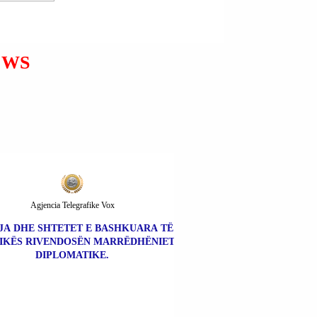
PËR INTERVISTIM
POLICOR ALTI NALLBATI;
TRAJAN ÇELIKU; MARSEL
BUÇI; PENGMARRJE DHE
EWS
AKTE DHUNE FIZIKE
NDAJ ILIR TOPÇIUT.
Agjencia Telegrafike Vox
JA DHE SHTETET E BASHKUARA TË
IKËS RIVENDOSËN MARRËDHËNIET
DIPLOMATIKE.