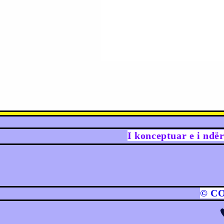
I konceptuar e i ndë
© C