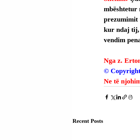
mbështetur 
prezumimit t
kur ndaj tij
vendim penal
Nga z. Erto
© Copyright
Ne të njohim
Recent Posts