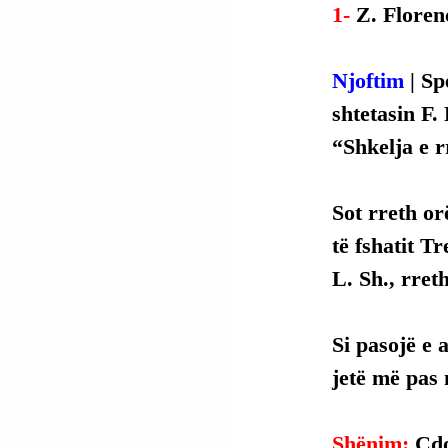
1- 
Z. Floren
Njoftim 
| Sp
shtetasin F.
“Shkelja e r
Sot rreth or
të fshatit T
L. Sh., rreth
Si
 pasojë e 
jetë më pas 
Shënim: 
Çdo