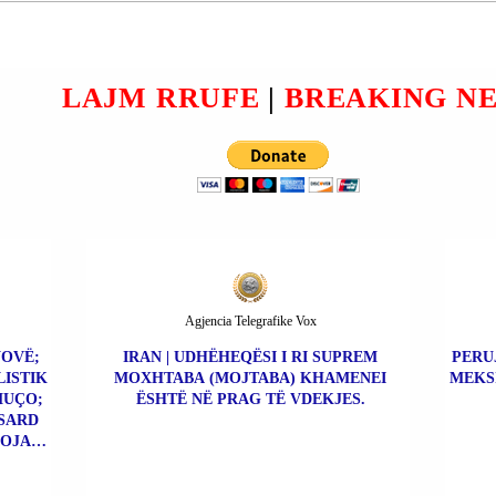
AT
VDEKUR; SHKAQET E
ARI;
VDEKJES NËN HETIM
PENAL PARAPRAK.
LAJM RRUFE
|
BREAKING N
Agjencia Telegrafike Vox
NOVË;
IRAN | UDHËHEQËSI I RI SUPREM
PERU
LISTIK
MOXHTABA (MOJTABA) KHAMENEI
MEKS
MUÇO;
ËSHTË NË PRAG TË VDEKJES.
SARD
OJATI;