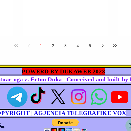
1
2
3
4
5
POWERD BY DUKAWEB 2023
rtuar nga z. Erton Duka | Conceived and built b
OPYRIGHT | AGJENCIA TELEGRAFIKE VOX