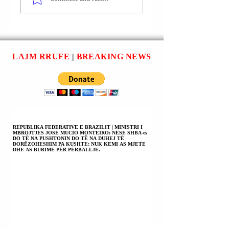
AUTOMOBILISTIK
AUTOMJETE TË
NË AKSIN RRUGOR
DJEGURA;
“KORÇË-
SHKAQET NË
POGRADEC”.
HETIM PENAL.
LAJM RRUFE
|
BREAKING NEWS
REPUBLIKA FEDERATIVE E BRAZILIT | MINISTRI I
MBROJTJES JOSE MUCIO MONTEIRO: NËSE SHBA-ës
DO TË NA PUSHTONIN DO TË NA DUHEJ TË
DORËZOHESHIM PA KUSHTE; NUK KEMI AS MJETE
DHE AS BURIME PËR PËRBALLJE.