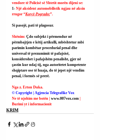
vendore të Policisë së Shtetit morën dijeni se:
1- 
Një aksident automobilistik ngjau në aksin 
rrugor “
Korçë-Pogradec
”.
Si pasojë, pati të plagosur.
Shënim: 
Çdo subjekt i përmendur në 
përmbajtjen e këtij artikulli, mbështetur mbi 
parimin kombëtar procedurial penal dhe 
universal të prezumimit të pafajsisë, 
konsiderohet i pafajshëm penalisht, gjer në 
çastin kur ndaj tij, nga autoritetet kompetente 
shqiptare ose të huaja, do të jepet një vendim 
penal, i formës së prerë.
Nga z. Erton Duka.
© Copyright | Agjencia Telegrafike Vox
Ne të njohim me botën | 
www.007vox.com
| 
Burimi yt i informacionit
KRIM