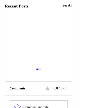
Recent Posts
See All
Comments
0.0 / 5 (0)
FSHATI SOVJAN;
FSHATI SOVJAN;
MALIQ | AKSIDENT
MALIQ | DY
Comment and rate...