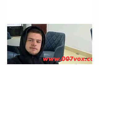
LAGJJA “NR. 14”; RRUGA “VIKTOR EFTIMIU”; KORÇË |
KRISTJAN STERJO U SHPALL NË KËRKIM POLICOR;
VRASJA ME ARMË ZJARRI E JOHAN ZUKOS.