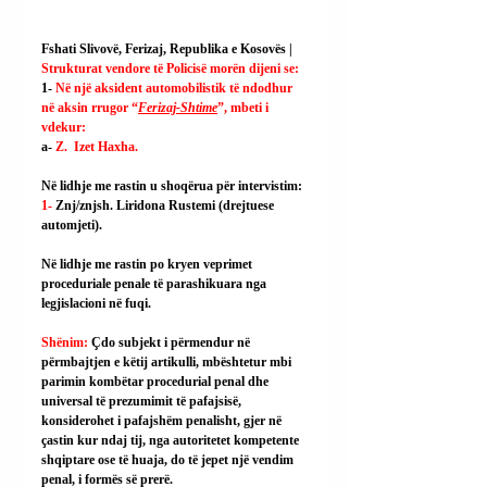
Fshati Slivovë, Ferizaj, Republika e Kosovës | 
Strukturat vendore të Policisë morën dijeni se:
1- 
Në një aksident automobilistik të ndodhur 
në aksin rrugor “
Ferizaj-Shtime
”, mbeti i 
vdekur:
a- 
Z.  Izet Haxha.
Në lidhje me rastin u shoqërua për intervistim:
1- 
Znj/znjsh. Liridona Rustemi (drejtuese 
automjeti).
Në lidhje me rastin po kryen veprimet 
proceduriale penale të parashikuara nga 
legjislacioni në fuqi.
Shënim: 
Çdo subjekt i përmendur në 
përmbajtjen e këtij artikulli, mbështetur mbi 
parimin kombëtar procedurial penal dhe 
universal të prezumimit të pafajsisë, 
konsiderohet i pafajshëm penalisht, gjer në 
çastin kur ndaj tij, nga autoritetet kompetente 
shqiptare ose të huaja, do të jepet një vendim 
penal, i formës së prerë.