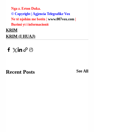
Nga z. Erton Duka.
© Copyright | Agjencia Telegrafike Vox
Ne të njohim me botën | 
www.007vox.com
| 
Burimi yt i informacionit
KRIM
KRIM (I HUAJ)
Recent Posts
See All