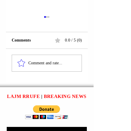
Comments
0.0 / 5 (0)
FERIZAJ | SABIT
RRUGA “RIZA
ALIU U PROCEDUA
MATOSHI”;
Comment and rate...
PENALISHT.
FERIZAJ | HAMIT
ZARIQI U
PROCEDUA
PENALISHT.
LAJM RRUFE
|
BREAKING NEWS