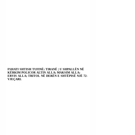
FSHATI SHTISH TUFINË; TIRANË | U SHPALLËN NË
KËRKIM POLICOR ALTIN ALLA; MAKSIM ALLA;
ERVIS ALLA; TRITOL NË DERËN E SHTËPISË NJË 72-
VJEÇARI.