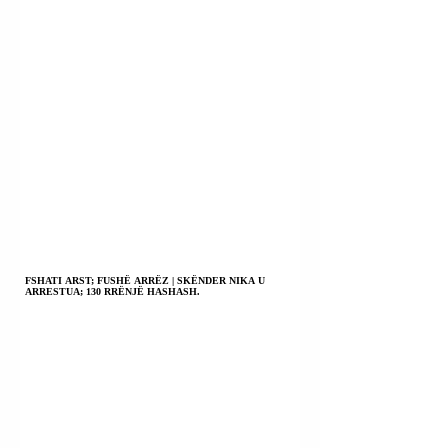
FSHATI ARST; FUSHË ARRËZ | SKËNDER NIKA U
ARRESTUA; 130 RRËNJË HASHASH.