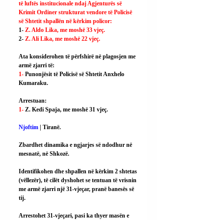
të luftës institucionale ndaj Agjenturës së 
Krimit Ordiner strukturat vendore të Policisë 
së Shtetit shpallën në kërkim policor:
1- 
Z. Aldo Lika, me moshë 33 vjeç.
2- 
Z. Ali Lika, me moshë 22 vjeç.
Ata konsiderohen të përfshirë në plagosjen me 
armë zjarri të:
1- 
Punonjësit të Policisë së Shtetit Anxhelo 
Kumaraku.
Arrestuan:
1- 
Z. Kedi Spaja, me moshë 31 vjeç.
Njoftim
 | Tiranë.
Zbardhet dinamika e ngjarjes së ndodhur në 
mesnatë, në Shkozë.
Identifikohen dhe shpallen në kërkim 2 shtetas 
(vëllezër), të cilët dyshohet se tentuan të vrisnin 
me armë zjarri një 31-vjeçar, pranë banesës së 
tij.
Arrestohet 31-vjeçari, pasi ka thyer masën e 