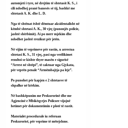
automjeti i tyre, në drejtim të shtetasit K. S., i 
cili ndodhej pranë banesës së tij, bashkë me 
shtetasit A. K. dhe L. D.
Nga të shtënat është dëmtuar aksidentalisht në 
këmbë shtetasi A. K., 30 vjeç (punonjës policie, 
jashtë shërbimit). Ai po merr mjekim dhe 
ndodhet jashtë rrezikut për jetën.
Në vijim të veprimeve për rastin, u arrestua 
shtetasi K. S., 31 vjeç, pasi nga verifikimet 
rezultoi se kishte thyer masën e sigurisë 
“Arrest në shtëpi”, të caktuar nga Gjykata, 
për veprën penale “Armëmbajtja pa leje”.
Po punohet për kapjen e 2 shtetasve të 
shpallur në kërkim.
Në bashkëpunim me Prokurorinë dhe me 
Agjencinë e Mbikëqyrjes Policore vijojnë 
hetimet për dokumentimin e plotë të rastit.
Materialet procedurale iu referuan 
Prokurorisë, për veprime të mëtejshme.