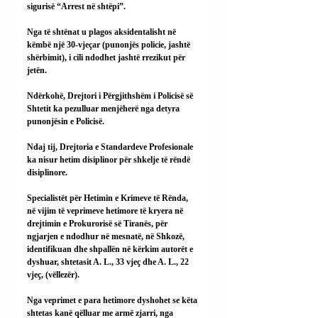
sigurisë “Arrest në shtëpi”.
Nga të shtënat u plagos aksidentalisht në 
këmbë një 30-vjeçar (punonjës policie, jashtë 
shërbimit), i cili ndodhet jashtë rrezikut për 
jetën.
Ndërkohë, Drejtori i Përgjithshëm i Policisë së 
Shtetit ka pezulluar menjëherë nga detyra 
punonjësin e Policisë.
Ndaj tij, Drejtoria e Standardeve Profesionale 
ka nisur hetim disiplinor për shkelje të rëndë 
disiplinore.
Specialistët për Hetimin e Krimeve të Rënda, 
në vijim të veprimeve hetimore të kryera në 
drejtimin e Prokurorisë së Tiranës, për 
ngjarjen e ndodhur në mesnatë, në Shkozë, 
identifikuan dhe shpallën në kërkim autorët e 
dyshuar, shtetasit A. L., 33 vjeç dhe A. L., 22 
vjeç, (vëllezër).
Nga veprimet e para hetimore dyshohet se këta 
shtetas kanë qëlluar me armë zjarri, nga 