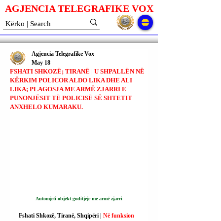
AGJENCIA TELEGRAFIKE V
O
X
Agjencia Telegrafike Vox
May 18
FSHATI SHKOZË; TIRANË | U SHPALLËN NË
KËRKIM POLICOR ALDO LIKA DHE ALI
LIKA; PLAGOSJA ME ARMË ZJARRI E
PUNONJËSIT TË POLICISË SË SHTETIT
ANXHELO KUMARAKU.
Automjeti objekt goditjeje me armë zjarri
Fshati Shkozë, Tiranë, Shqipëri | 
Në funksion 