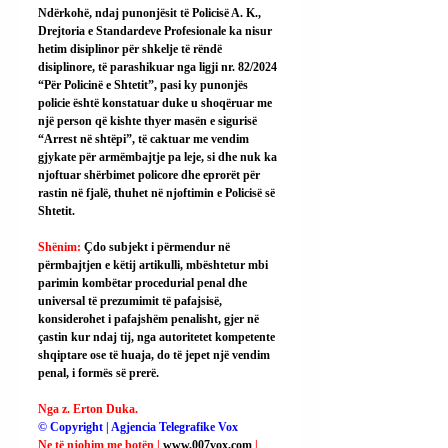
Ndërkohë, ndaj punonjësit të Policisë A. K., 
Drejtoria e Standardeve Profesionale ka nisur 
hetim disiplinor për shkelje të rëndë 
disiplinore, të parashikuar nga ligji nr. 82/2024 
“Për Policinë e Shtetit”, pasi ky punonjës 
policie është konstatuar duke u shoqëruar me 
një person që kishte thyer masën e sigurisë 
“Arrest në shtëpi”, të caktuar me vendim 
gjykate për armëmbajtje pa leje, si dhe nuk ka 
njoftuar shërbimet policore dhe eprorët për 
rastin në fjalë, thuhet në njoftimin e Policisë së 
Shtetit.
Shënim: 
Çdo subjekt i përmendur në 
përmbajtjen e këtij artikulli, mbështetur mbi 
parimin kombëtar procedurial penal dhe 
universal të prezumimit të pafajsisë, 
konsiderohet i pafajshëm penalisht, gjer në 
çastin kur ndaj tij, nga autoritetet kompetente 
shqiptare ose të huaja, do të jepet një vendim 
penal, i formës së prerë.
Nga z. Erton Duka.
© Copyright | Agjencia Telegrafike Vox
Ne të njohim me botën | 
www.007vox.com
| 