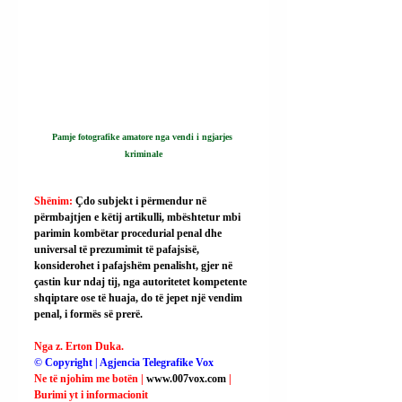
Pamje fotografike amatore nga vendi i ngjarjes 
kriminale
Shënim: 
Çdo subjekt i përmendur në 
përmbajtjen e këtij artikulli, mbështetur mbi 
parimin kombëtar procedurial penal dhe 
universal të prezumimit të pafajsisë, 
konsiderohet i pafajshëm penalisht, gjer në 
çastin kur ndaj tij, nga autoritetet kompetente 
shqiptare ose të huaja, do të jepet një vendim 
penal, i formës së prerë.
Nga z. Erton Duka.
© Copyright | Agjencia Telegrafike Vox
Ne të njohim me botën | 
www.007vox.com
| 
Burimi yt i informacionit