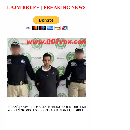
TIRANËS (PRANË
që bashkoi atletë nga 36
LAJM RRUFE
|
BREAKING NEWS
ZYRAVE
vende të botës.
QENDRORE TË
POSTËS
SHQIPTARE).
TIRANË | SAIMIR ROSALES RODRIGUEZ (I NJOHUR ME
NOFKËN “KIMISTI”) U EKSTRADUA NGA KOLUMBIA.