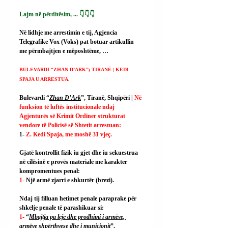
Lajm në përditësim, ... 👇👇👇
Në lidhje me arrestimin e tij, Agjencia 
Telegrafike Vox (Voks) pat botuar artikullin 
me përmbajtjen e mëposhtëme, …
BULEVARDI “ZHAN D’ARK”; TIRANË | KEDI 
SPAJA U ARRESTUA.
Bulevardi “
Zhan D’Ark
”, Tiranë, Shqipëri | 
Në 
funksion të luftës institucionale ndaj 
Agjenturës së Krimit Ordiner strukturat 
vendore të Policisë së Shtetit arrestuan:
1- 
Z. Kedi Spaja, me moshë 31 vjeç.
Gjatë kontrollit fizik iu gjet dhe iu sekuestrua 
në cilësinë e provës materiale me karakter 
kompromentues penal:
1- 
Një armë zjarri e shkurtër (brezi).
Ndaj tij filluan hetimet penale paraprake për 
shkelje penale të parashikuar si:
1- 
“
Mbajtja pa leje dhe prodhimi i armëve, 
armëve shpërthyese dhe i municionit
”.