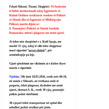
Fshati Shkozë, Tiranë, Shqipëri | 
Në funksion 
të luftës institucionale ndaj Agjenturës së 
Krimit Ordiner strukturat vendore të Policisë 
së Shtetit dhe të Agjencisë së Mbikëqyrjes 
Policore morën dijeni se:
1- 
Punonjësi i Policisë së Shtetit Anxhelo 
Kumaraku, mbeti i plagosur me armë zjarri.
Ai ishte nën shoqërinë e z. Kedi Spaja, me 
moshë 31 vjeç, ndaj të cilit ishte shqiptuar 
masë sigurimi “
arrest shtëpie
”, për 
armëmbajtje pa leje.
Gjatë qëndrimit me viktimën ai e kishte thyer 
masën e sigurimit.
Njoftim
 | Më datë 18.05.2026, rreth orës 00:10, 
në zonën e Shkozës, në rrethana ende të 
paqarta, është plagosur, dyshohet me armë 
zjarri, shtetasi A. K., rreth 30 vjeç, punonjës 
policie jashtë shërbimit.
30-vjeçari është transportuar në spital dhe 
ndodhet jashtë rrezikut për jetën.