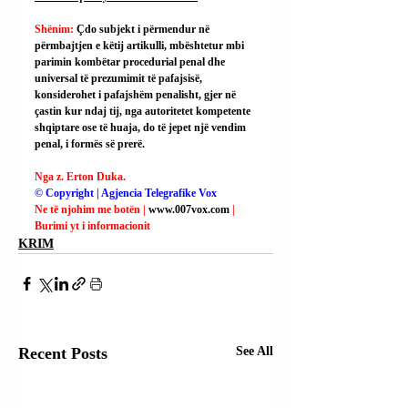
Shënim: 
Çdo subjekt i përmendur në 
përmbajtjen e këtij artikulli, mbështetur mbi 
parimin kombëtar procedurial penal dhe 
universal të prezumimit të pafajsisë, 
konsiderohet i pafajshëm penalisht, gjer në 
çastin kur ndaj tij, nga autoritetet kompetente 
shqiptare ose të huaja, do të jepet një vendim 
penal, i formës së prerë.
Nga z. Erton Duka.
© Copyright | Agjencia Telegrafike Vox
Ne të njohim me botën | 
www.007vox.com
| 
Burimi yt i informacionit
KRIM
Recent Posts
See All