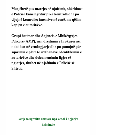
Menjëherë pas marrjes së njoftimit, shërbimet 
e Policisë kanë ngritur pika kontrolli dhe po 
vijojnë kontrollet intensive në zonë, me qëllim 
kapjen e autorit/ëve.
Grupi hetimor dhe Agjencia e Mbikëqyrjes 
Policore (AMP), nën drejtimin e Prokurorisë, 
ndodhen në vendngjarje dhe po punojnë për 
sqarimin e plotë të rrethanave, identifikimin e 
autorit/ëve dhe dokumentimin ligjor të 
ngjarjes, thuhet në njoftimin e Policisë së 
Shtetit.
Pamje fotografike amatore nga vendi i ngjarjes 
kriminale