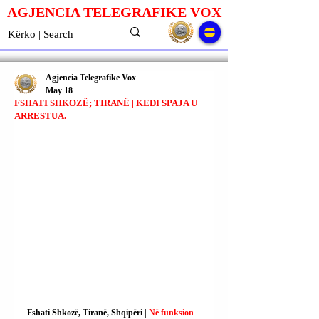
AGJENCIA TELEGRAFIKE V
O
X
Agjencia Telegrafike Vox
May 18
FSHATI SHKOZË; TIRANË | KEDI SPAJA U
ARRESTUA.
Fshati Shkozë, Tiranë, Shqipëri | 
Në funksion 