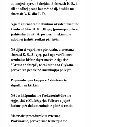
automjeti i tyre, në drejtim të shtetasit K. S., i 
cili ndodhej pranë banesës së tij, bashkë me 
shtetasit A. K. dhe L. D.
Nga të shtënat është dëmtuar aksidentalisht në 
këmbë shtetasi A. K., 30 vjeç (punonjës policie, 
jashtë shërbimit). Ai po merr mjekim dhe 
ndodhet jashtë rrezikut për jetën.
Në vijim të veprimeve për rastin, u arrestua 
shtetasi K. S., 31 vjeç, pasi nga verifikimet 
rezultoi se kishte thyer masën e sigurisë 
“Arrest në shtëpi”, të caktuar nga Gjykata, 
për veprën penale “Armëmbajtja pa leje”.
Po punohet për kapjen e 2 shtetasve të 
shpallur në kërkim.
Në bashkëpunim me Prokurorinë dhe me 
Agjencinë e Mbikëqyrjes Policore vijojnë 
hetimet për dokumentimin e plotë të rastit.
Materialet procedurale iu referuan 
Prokurorisë, për veprime të mëtejshme.