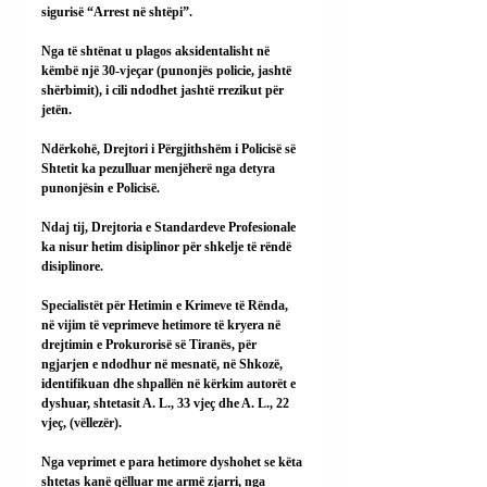
sigurisë “Arrest në shtëpi”.
Nga të shtënat u plagos aksidentalisht në 
këmbë një 30-vjeçar (punonjës policie, jashtë 
shërbimit), i cili ndodhet jashtë rrezikut për 
jetën.
Ndërkohë, Drejtori i Përgjithshëm i Policisë së 
Shtetit ka pezulluar menjëherë nga detyra 
punonjësin e Policisë.
Ndaj tij, Drejtoria e Standardeve Profesionale 
ka nisur hetim disiplinor për shkelje të rëndë 
disiplinore.
Specialistët për Hetimin e Krimeve të Rënda, 
në vijim të veprimeve hetimore të kryera në 
drejtimin e Prokurorisë së Tiranës, për 
ngjarjen e ndodhur në mesnatë, në Shkozë, 
identifikuan dhe shpallën në kërkim autorët e 
dyshuar, shtetasit A. L., 33 vjeç dhe A. L., 22 
vjeç, (vëllezër).
Nga veprimet e para hetimore dyshohet se këta 
shtetas kanë qëlluar me armë zjarri, nga 