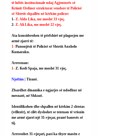
të luftës institucionale ndaj Agjenturës së 
Krimit Ordiner strukturat vendore të Policisë 
së Shtetit shpallën në kërkim policor:
1- 
Z. Aldo Lika, me moshë 33 vjeç.
2- 
Z. Ali Lika, me moshë 22 vjeç.
Ata konsiderohen të përfshirë në plagosjen me 
armë zjarri të:
1- 
Punonjësit të Policisë së Shtetit Anxhelo 
Kumaraku.
Arrestuan:
1- 
Z. Kedi Spaja, me moshë 31 vjeç.
Njoftim
 | Tiranë.
Zbardhet dinamika e ngjarjes së ndodhur në 
mesnatë, në Shkozë.
Identifikohen dhe shpallen në kërkim 2 shtetas 
(vëllezër), të cilët dyshohet se tentuan të vrisnin 
me armë zjarri një 31-vjeçar, pranë banesës së 
tij.
Arrestohet 31-vjeçari, pasi ka thyer masën e 