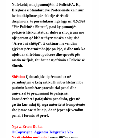
Ndërkohë, ndaj punonjësit të Policisë A. K., 
Drejtoria e Standardeve Profesionale ka nisur 
hetim disiplinor për shkelje të rëndë 
disiplinore, të parashikuar nga ligji nr. 82/2024 
“Për Policinë e Shtetit”, pasi ky punonjës 
policie është konstatuar duke u shoqëruar me 
një person që kishte thyer masën e sigurisë 
“Arrest në shtëpi”, të caktuar me vendim 
gjykate për armëmbajtje pa leje, si dhe nuk ka 
njoftuar shërbimet policore dhe eprorët për 
rastin në fjalë, thuhet në njoftimin e Policisë së 
Shtetit.
Shënim: 
Çdo subjekt i përmendur në 
përmbajtjen e këtij artikulli, mbështetur mbi 
parimin kombëtar procedurial penal dhe 
universal të prezumimit të pafajsisë, 
konsiderohet i pafajshëm penalisht, gjer në 
çastin kur ndaj tij, nga autoritetet kompetente 
shqiptare ose të huaja, do të jepet një vendim 
penal, i formës së prerë.
Nga z. Erton Duka.
© Copyright | Agjencia Telegrafike Vox
Ne të njohim me botën | 
www.007vox.com
| 