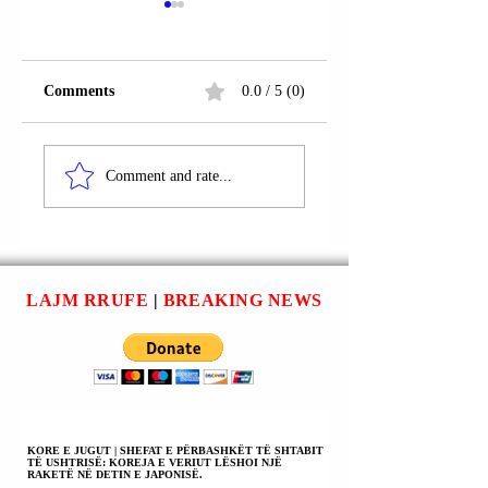
Comments
0.0 / 5 (0)
RRUGA “AVDI
LIPJAN | ANETA
KELMENDI”;
AVDYLI DHE
Comment and rate...
LIPJAN | ÇLIRIM
BESART AVDYLI
BYTYQI U
NËN PROCEDUR
ARRESTUA.
PENALE.
LAJM RRUFE
|
BREAKING NEWS
KORE E JUGUT | SHEFAT E PËRBASHKËT TË SHTABIT
TË USHTRISË: KOREJA E VERIUT LËSHOI NJË
RAKETË NË DETIN E JAPONISË.