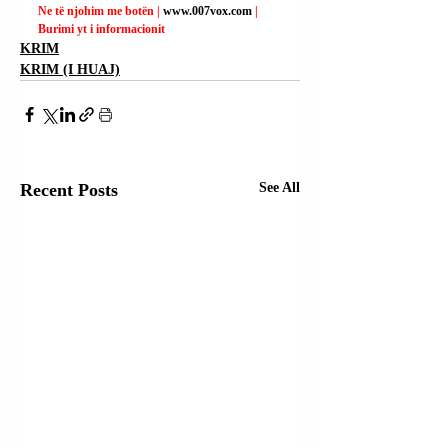
Ne të njohim me botën | 
www.007vox.com
| 
Burimi yt i informacionit
KRIM
KRIM (I HUAJ)
Recent Posts
See All