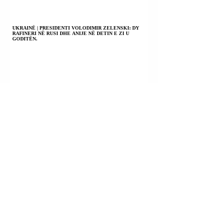
UKRAINË | PRESIDENTI VOLODIMIR ZELENSKI: DY
RAFINERI NË RUSI DHE ANIJE NË DETIN E ZI U
GODITËN.
LIBAN | SULME IZRAELITE NË LIBANIN JUGOR;
KATËR TË PLAGOSUR.