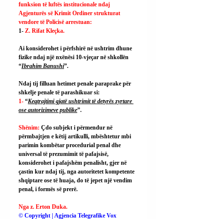
funksion të luftës institucionale ndaj 
Agjenturës së Krimit Ordiner strukturat 
vendore të Policisë arrestuan:
1- 
Z. Rifat Kleçka.
Ai
 konsiderohet i përfshirë në ushtrim dhune 
fizike ndaj një nxënësi 10-vjeçar në shkollën 
“
Ibrahim Banushi
”.
Ndaj tij filluan hetimet penale paraprake për 
shkelje penale të parashikuar si:
1- 
“
Keqtrajtimi gjatë ushtrimit të detyrës zyrtare 
ose autorizimeve publike
”.
Shënim: 
Çdo subjekt i përmendur në 
përmbajtjen e këtij artikulli, mbështetur mbi 
parimin kombëtar procedurial penal dhe 
universal të prezumimit të pafajsisë, 
konsiderohet i pafajshëm penalisht, gjer në 
çastin kur ndaj tij, nga autoritetet kompetente 
shqiptare ose të huaja, do të jepet një vendim 
penal, i formës së prerë.
Nga z. Erton Duka.
© Copyright | Agjencia Telegrafike Vox