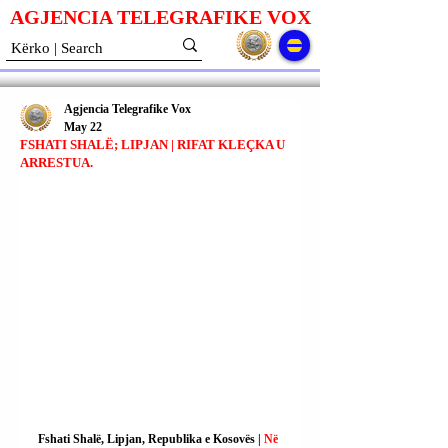
AGJENCIA TELEGRAFIKE V
O
X
Agjencia Telegrafike Vox
May 22
FSHATI SHALË; LIPJAN | RIFAT KLEÇKA U
ARRESTUA.
Fshati Shalë, Lipjan, Republika e Kosovës | 
Në 