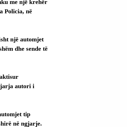
hku me një krehër 
 Policia, në 
isht një automjet 
yshëm dhe sende të 
aktisur 
arja autori i 
automjet tip 
shirë në ngjarje.