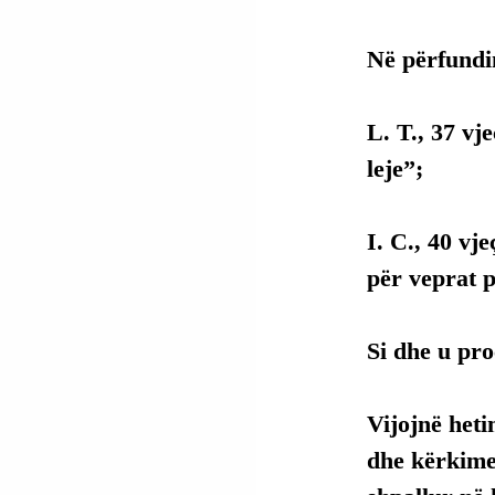
Në përfundim
L. T., 37 v
leje”;
I. C., 40 vje
për veprat 
Si dhe u proc
Vijojnë heti
dhe kërkimet