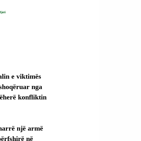
djeri
lin e viktimës 
 shoqëruar nga 
ëherë konfliktin 
 marrë një armë 
përfshirë në 