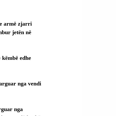
e armë zjarri 
umbur jetën në 
në këmbë edhe 
 larguar nga vendi 
arguar nga 