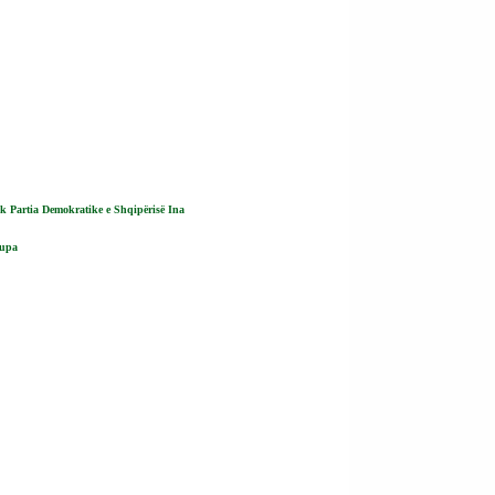
tik Partia Demokratike e Shqipërisë Ina 
upa