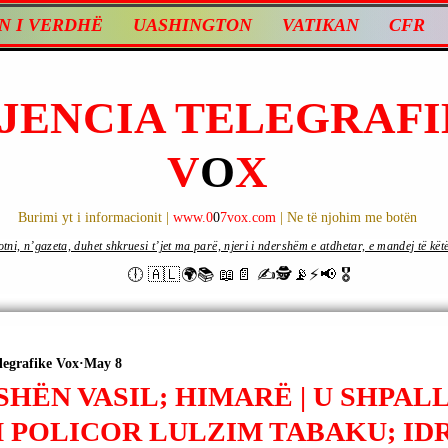
N I VERDHË
UASHINGTON
VATIKAN
CFR
JENCIA TELEGRAFI
V
O
X
Burimi yt i informacionit |
www.0
0
7vox.com
| Ne të njohim me botën
ni, n’gazeta, duhet shkruesi t’jet ma parë, njeri i ndershëm e atdhetar, e mandej të këtë d
🕕 🇦🇱🌍📚 📖📄 ✍🕵️📡⚡️📢 🎖
legrafike Vox
May 8
SHËN VASIL; HIMARË | U SHPAL
 POLICOR LULZIM TABAKU; IDR