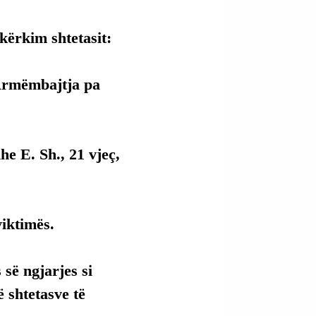
kërkim shtetasit:
“Armëmbajtja pa 
he E. Sh., 21 vjeç, 
viktimës.
së ngjarjes si 
 shtetasve të 