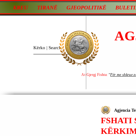
KREU
TIRANË
GJEOPOLITIKË
BULETI
AG
At Gjergj Fishta:
“
Për me shkrue zot
Agjencia Te
FSHATI 
KËRKIM