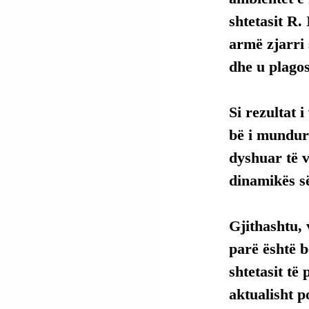
shtetasit R.
armë zjarri s
dhe u plagos
Si rezultat 
bë i mundur 
dyshuar të v
dinamikës së
Gjithashtu,
parë është b
shtetasit të 
aktualisht 