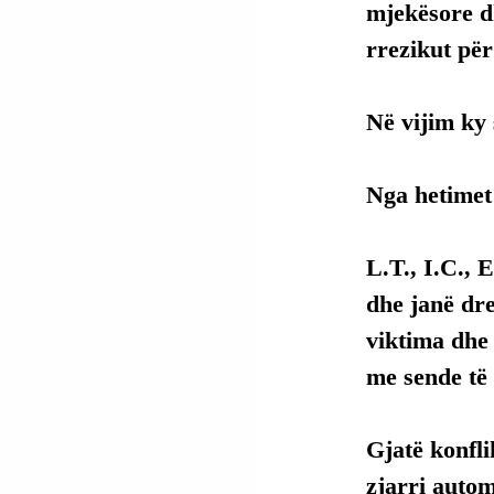
mjekësore d
rrezikut për
Në vijim ky 
Nga hetimet 
L.T., I.C., 
dhe janë dre
viktima dhe 
me sende të 
Gjatë konfli
zjarri autom