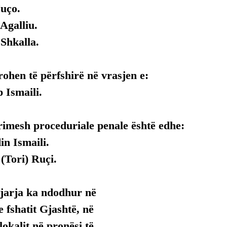
uço.
Agalliu.
Shkalla.
ohen të përfshirë në vrasjen e:
 Ismaili.
rimesh proceduriale penale është edhe:
in Ismaili.
 (Tori) Ruçi.
gjarja ka ndodhur në 
 fshatit Gjashtë, në 
lokalit në pronësi të 