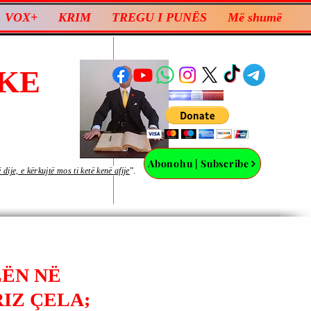
VOX+
KRIM
TREGU I PUNËS
Më shumë
KE
Abonohu | Subscribe
ije, e kërkujtë mos ti ketë kenë afije
”.
LËN NË
IZ ÇELA;