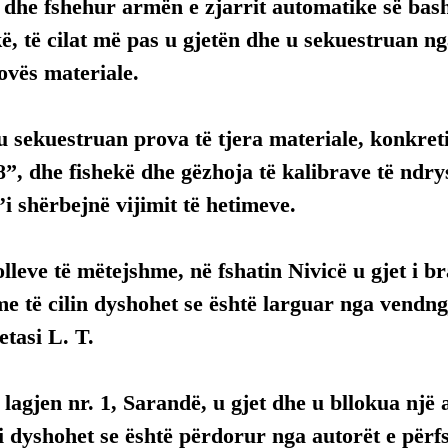
 dhe fshehur armën e zjarrit automatike së bas
ë, të cilat më pas u gjetën dhe u sekuestruan nga
rovës materiale.
u sekuestruan prova të tjera materiale, konkret
”, dhe fishekë dhe gëzhoja të kalibrave të ndr
t’i shërbejnë vijimit të hetimeve.
lleve të mëtejshme, në fshatin Nivicë u gjet i br
e të cilin dyshohet se është larguar nga vendngj
etasi L. T.
 lagjen nr. 1, Sarandë, u gjet dhe u bllokua një 
li dyshohet se është përdorur nga autorët e përf