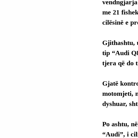
vendngjarja
me 21 fishek
cilësinë e p
Gjithashtu, 
tip “Audi Q8
tjera që do 
Gjatë kontro
motomjeti, m
dyshuar, sht
Po ashtu, në
“Audi”, i ci