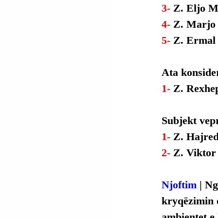
3- 
Z. Eljo M
4- 
Z. Marjo 
5- 
Z. Ermal 
Ata konsider
1- 
Z. Rexhep
Subjekt vep
1- 
Z. Hajred
2- 
Z. Viktor
Njoftim
 | N
kryqëzimin e
ambientet e 