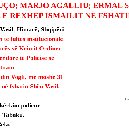
UÇO; MARJO AGALLIU; ERMAL 
 E REXHEP ISMAILIT NË FSHATI
Vasil, Himarë, Shqipëri 
 të luftës institucionale 
urës së Krimit Ordiner 
endore të Policisë së 
stuan:
din Vogli, me moshë 31 
 në fshatin Shën Vasil.
I n
 kërkim policor:
m Tabaku.
Çela.