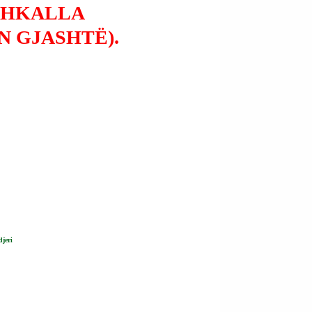
SHKALLA
N GJASHTË).
djeri