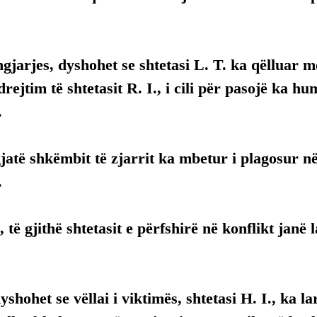
ngjarjes, dyshohet se shtetasi L. T. ka qëlluar m
drejtim të shtetasit R. I., i cili për pasojë ka h
.
jatë shkëmbit të zjarrit ka mbetur i plagosur 
.
, të gjithë shtetasit e përfshirë në konflikt janë
shohet se vëllai i viktimës, shtetasi H. I., ka l