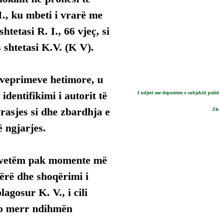
 I., ku mbeti i vrarë me 
htetasi R. I., 66 vjeç, si 
 shtetasi K.V. (K V).
i veprimeve hetimore, u 
identifikimi i autorit të 
I ndjeri me deputeten e subjektit poli
rasjes si dhe zbardhja e 
Zh
 ngjarjes.
 vetëm pak momente më 
ërë dhe shoqërimi i 
plagosur K. V., i cili 
po merr ndihmën 