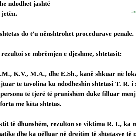
he ndodhet jashtë 
 jetën.
I n
shtetas do t’u nënshtrohet procedurave penale.
rezultoi se mbrëmjen e djeshme, shtetasit:
E.M., K.V., M.A., dhe 
E.Sh
., kanë shkuar në loka
jtuar te tavolina ku ndodheshin shtetasi T. R. i
persona të tjerë të pranishëm duke filluar menj
forta me këta shtetas.
ktit të dhunshëm, rezulton se viktima R. I., ka
atike dhe ka qëlluar në drejtim të shtetasve të 