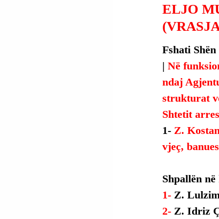
ELJO M
(VRASJA
Fshati Shën 
| 
Në funksion
ndaj Agjent
strukturat v
Shtetit arre
1- 
Z. Kostan
vjeç, banues
Shpallën në
1- 
Z. Lulzi
2- 
Z. Idriz 