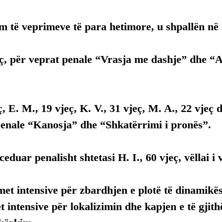
 të veprimeve të para hetimore, u shpallën në 
jeç, për veprat penale “Vrasja me dashje” dhe 
ç, E. M., 19 vjeç, K. V., 31 vjeç, M. A., 22 vjeç d
penale “Kanosja” dhe “Shkatërrimi i pronës”.
eduar penalisht shtetasi H. I., 60 vjeç, vëllai i 
met intensive për zbardhjen e plotë të dinamikës 
 intensive për lokalizimin dhe kapjen e të gjithë