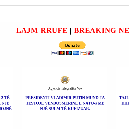
 ZAIM
MANASTIRIT”; VITI |
Ë
HETEM GASHI U
ARRESTUA.
DIQ.
LAJM RRUFE
|
BREAKING N
Agjencia Telegrafike Vox
 2 TË
PRESIDENTI VLADIMIR PUTIN MUND TA
TAJL
 NJË
TESTOJË VENDOSMËRINË E NATO-s ME
DHE
NOJNË
NJË SULM TË KUFIZUAR.