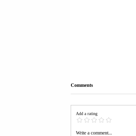
Comments
Add a rating
FSHATI RRAFSHAK
Write a comment...