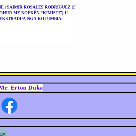
Ë | SAIMIR ROSALES RODRIGUEZ (I
OHUR ME NOFKËN “KIMISTI”) U
EKSTRADUA NGA KOLUMBIA.
y Mr. Erton Duka