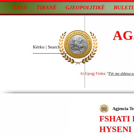
KREU
TIRANË
GJEOPOLITIKË
BULETI
AG
At Gjergj Fishta:
“
Për me shkrue zot
Agjencia Te
FSHATI 
HYSENI