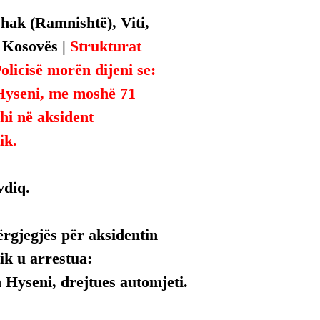
hak (Ramnishtë), Viti, 
 Kosovës | 
Strukturat 
olicisë morën dijeni se:
Hyseni, me moshë 71 
shi në aksident 
ik.
vdiq.
ërgjegjës për aksidentin 
ik u arrestua:
 Hyseni, drejtues automjeti.