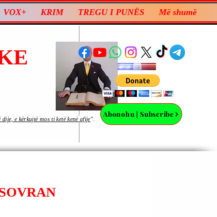
VOX+
KRIM
TREGU I PUNËS
Më shumë
KE
Abonohu | Subscribe
ije, e kërkujtë mos ti ketë kenë afije
”.
| SOVRAN