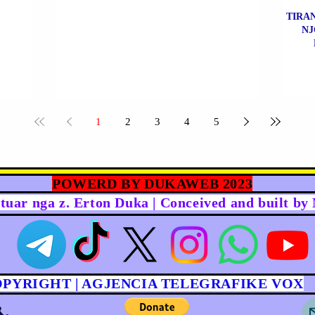
TIRAN
NJ
1
2
3
4
5
POWERD BY DUKAWEB 2023
rtuar nga z. Erton Duka | Conceived and built b
OPYRIGHT | AGJENCIA TELEGRAFIKE VOX