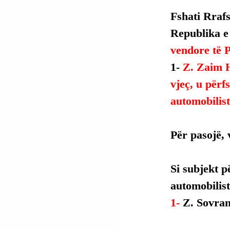
Fshati Rrafs
Republika e
vendore të P
1- 
Z. Zaim 
vjeç, u përf
automobilist
Për pasojë, 
Si
 subjekt p
automobilist
1- 
Z. Sovran