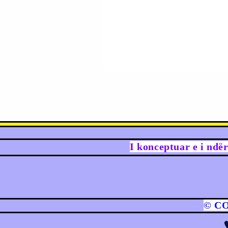
I konceptuar e i ndë
© C