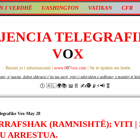
N I VERDHË
UASHINGTON
VATIKAN
CFR
JENCIA TELEGRAFI
V
O
X
Burimi yt i informacionit |
www.0
0
7vox.com
| Ne të njohim me botën
ni, n’gazeta, duhet shkruesi t’jet ma parë, njeri i ndershëm e atdhetar, e mandej të këtë d
🕕 🇦🇱🌍📚 📖📄 ✍🕵️📡⚡️📢 🎖
legrafike Vox
May 28
RRAFSHAK (RAMNISHTË); VITI 
 U ARRESTUA.