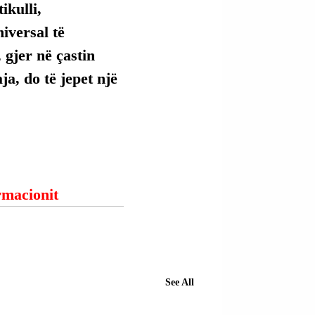
kulli, 
versal të 
 gjer në çastin 
ja, do të jepet një 
ormacionit
See All