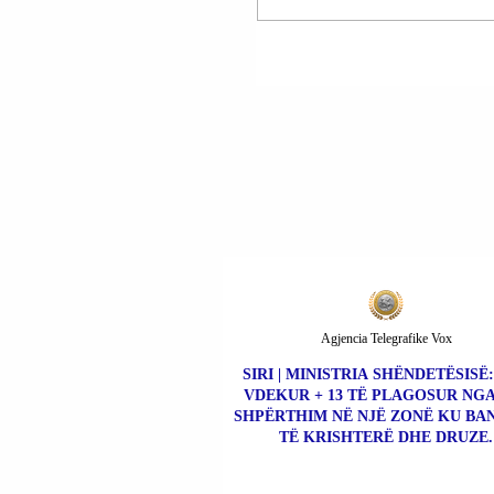
(RAMNISHTË); VITI |
HYSENI U PËRFSHI N
AKSIDENT
AUTOMOBILISTIK; V
Agjencia Telegrafike Vox
SIRI | MINISTRIA SHËNDETËSISË:
VDEKUR + 13 TË PLAGOSUR NGA
SHPËRTHIM NË NJË ZONË KU BA
TË KRISHTERË DHE DRUZE.