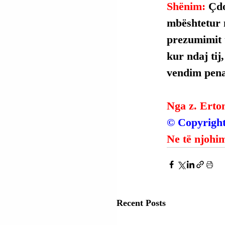
Shënim: 
Çdo
mbështetur 
prezumimit t
kur ndaj tij
vendim penal
Nga z. Erto
© Copyright
Ne të njohim
Recent Posts