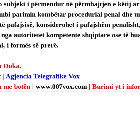
 subjekt i përmendur në përmbajtjen e këtij arti
mbi parimin kombëtar procedurial penal dhe uni
ë pafajsisë, konsiderohet i pafajshëm penalisht,
, nga autoritetet kompetente shqiptare ose të hua
, i formës së prerë.
n Duka.
 | Agjencia Telegrafike Vox
 me botën | 
www.007vox.com
| Burimi yt i inf