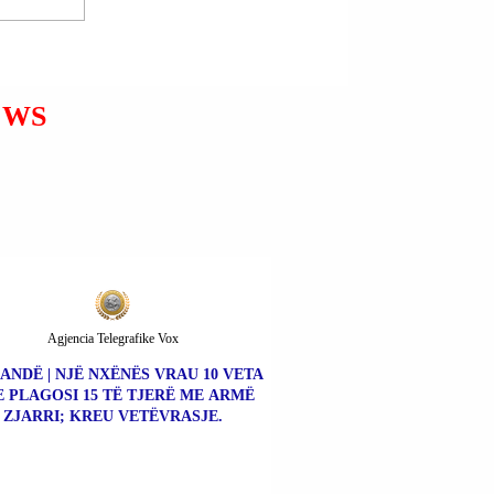
BLEDAR MISINI U
PROCEDUA PENALISHT;
LIRIDON MISINI DHE
SHEMSEDIN MISINI U
SHPALLËN NË KËRKIM
EWS
POLICOR; SULM VERBAL
DHE FIZIK NDAJ
PUNONJËSIT TË POLICISË
JASHTË DETYRËS.
Agjencia Telegrafike Vox
ANDË | NJË NXËNËS VRAU 10 VETA
 PLAGOSI 15 TË TJERË ME ARMË
ZJARRI; KREU VETËVRASJE.