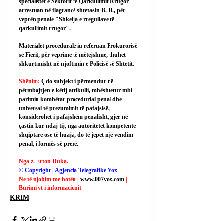
specialistët e Sektorit të Qarkullimit Rrugor 
arrestuan në flagrancë shtetasin B. H., për 
veprën penale "Shkelja e rregullave të 
qarkullimit rrugor".
Materialet procedurale iu referuan Prokurorisë 
së Fierit, për veprime të mëtejshme, thuhet 
shkurtimisht në njoftimin e Policisë së Shtetit.
Shënim: 
Çdo subjekt i përmendur në 
përmbajtjen e këtij artikulli, mbështetur mbi 
parimin kombëtar procedurial penal dhe 
universal të prezumimit të pafajsisë, 
konsiderohet i pafajshëm penalisht, gjer në 
çastin kur ndaj tij, nga autoritetet kompetente 
shqiptare ose të huaja, do të jepet një vendim 
penal, i formës së prerë.
Nga z. Erton Duka.
© Copyright | Agjencia Telegrafike Vox
Ne të njohim me botën | 
www.007vox.com
| 
Burimi yt i informacionit
KRIM