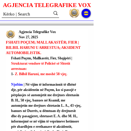
AGJENCIA TELEGRAFIKE V
O
X
Agjencia Telegrafike Vox
Nov 27, 2025
FSHATI POÇEM; MALLAKASTËR; FIER |
BILBIL HARUNI U ARRESTUA; AKSIDENT
AUTOMOBILISTIK.
Fshati Poçem, Mallkastër, Fier, Shqipëri | 
Strukturat vendore të Policisë së Shtetit 
arrestuan:
1- 
Z. Bilbil Haruni, me moshë 58 vjeç.
Njoftim
 | Në vijim të informacionit të dhënë 
dje, për aksidentin në Poçem, ku si pasojë e 
përplasjes së automjetit me drejtues shtetasin 
B. H., 58 vjeç, banues në Ksamil, me 
automjetin me drejtues shtetasin L. A., 43 vjeç, 
banues në Durrës, u dëmtuan dy drejtuesit 
dhe dy pasagjeret, shtetaset E. A. dhe M. H., 
informojmë se në vijim të veprimeve hetimore 
për zbardhjen e rrethanave të aksidentit, 