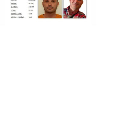
PRISHTINË | DUKAGJIN NIKOLLAJ (I NJOHUR ME
NOFKËN “DUKA”) U EKSTRADUA NGA MBRETËRIA E
SPANJËS.
HIMARË | ULJAN SHPATARAKU U SHPALL NË KËRKIM
POLICOR.