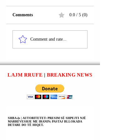
Comments
0.0 / 5 (0)
FSHATI PASJAK;
FSHATI LABIAN
ARTANË
(LLABJANË);
Comment and rate...
(NOVOBËRDË) |
ARTANË
QËNDRIM
(NOVOBËRDË) |
DRAGOBUZHDA U
MUSTAFË LEKA 
PROCEDUA
PROCEDUA
PENALISHT; NJË
PENALISHT; NJË
LAJM RRUFE
|
BREAKING NEWS
VEPËR PENALE.
VEPËR PENALE.
SHBA-ës | AUTORITETET: PRESIM SË SHPEJTI NJË
MARRËVESHJE ME IRANIN; PASTAJ BLLOKADA
DETARE DO TË HIQET.