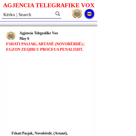
AGJENCIA TELEGRAFIKE V
O
X
Agjencia Telegrafike Vox
May 6
FSHATI PASJAK; ARTANË (NOVOBËRDË) |
EGZON ZEQIRI U PROCEUA PENALISHT.
Fshati Pasjak, Novobërdë, (Artanë), 