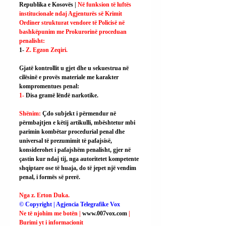
Republika e Kosovës | 
Në funksion të luftës 
institucionale ndaj Agjenturës së Krimit 
Ordiner strukturat vendore të Policisë në 
bashkëpunim me Prokurorinë proceduan 
penalisht:
1- 
Z. Egzon Zeqiri.
Gjatë kontrollit u gjet dhe u sekuestrua në 
cilësinë e provës materiale me karakter 
kompromentues penal:
1- 
Disa gramë lëndë narkotike.
Shënim: 
Çdo subjekt i përmendur në 
përmbajtjen e këtij artikulli, mbështetur mbi 
parimin kombëtar procedurial penal dhe 
universal të prezumimit të pafajsisë, 
konsiderohet i pafajshëm penalisht, gjer në 
çastin kur ndaj tij, nga autoritetet kompetente 
shqiptare ose të huaja, do të jepet një vendim 
penal, i formës së prerë.
Nga z. Erton Duka.
© Copyright | Agjencia Telegrafike Vox
Ne të njohim me botën | 
www.007vox.com
| 
Burimi yt i informacionit