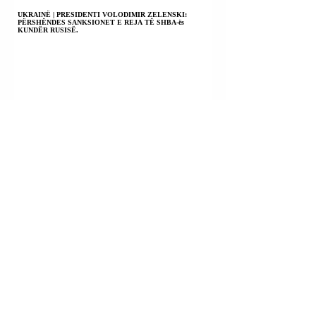
UKRAINË | PRESIDENTI VOLODIMIR ZELENSKI:
PËRSHËNDES SANKSIONET E REJA TË SHBA-ës
KUNDËR RUSISË.
BOLIVI | MINISTRI I MBROJTJES ERNESTO
JUSTINIANO: DO T’I BASHKOHEMI “MBUROJËS SË
AMERIKAVE” KUNDËR KARTELEVE TË DROGËS.