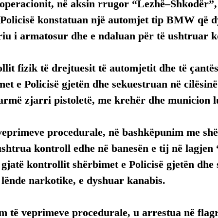
i operacionit, në aksin rrugor “Lezhë–Shkodër”,
 Policisë konstatuan një automjet tip BMW që d
riu i armatosur dhe e ndaluan për të ushtruar k
llit fizik të drejtuesit të automjetit dhe të çant
met e Policisë gjetën dhe sekuestruan në cilësinë
armë zjarri pistoletë, me krehër dhe municion l
 veprimeve procedurale, në bashkëpunim me sh
shtrua kontroll edhe në banesën e tij në lagjen “
gjatë kontrollit shërbimet e Policisë gjetën dhe
l lënde narkotike, e dyshuar kanabis.
 të veprimeve procedurale, u arrestua në flagr