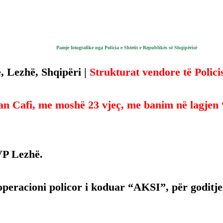
Pamje fotografike nga Policia e Shtetit e Republikës së Shqipërisë
 Lezhë, Shqipëri | 
Strukturat vendore të Policis
n Cafi, me moshë 23 vjeç, me banim në lagjen 
VP Lezhë.
operacioni policor i koduar “AKSI”, për goditj