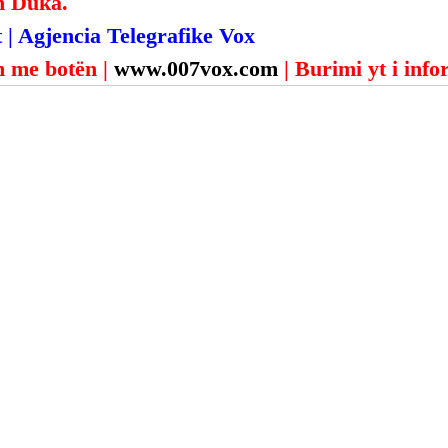
n Duka.
 | Agjencia Telegrafike Vox
 me botën | 
www.007vox.com
| Burimi yt i inf