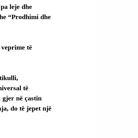
pa leje dhe 
dhe “Prodhimi dhe 
 veprime të 
kulli, 
versal të 
 gjer në çastin 
ja, do të jepet një 