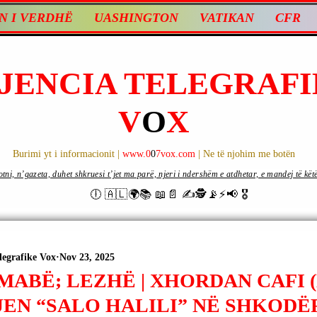
N I VERDHË
UASHINGTON
VATIKAN
CFR
JENCIA TELEGRAFI
V
O
X
Burimi yt i informacionit |
www.0
0
7vox.com
| Ne të njohim me botën
ni, n’gazeta, duhet shkruesi t’jet ma parë, njeri i ndershëm e atdhetar, e mandej të këtë d
🕕 🇦🇱🌍📚 📖📄 ✍🕵️📡⚡️📢 🎖
legrafike Vox
Nov 23, 2025
MABË; LEZHË | XHORDAN CAFI 
EN “SALO HALILI” NË SHKODËR