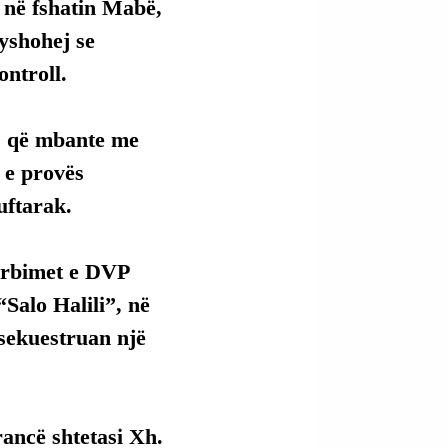
 në fshatin Mabë, 
yshohej se 
ontroll.
ës që mbante me 
 e provës 
uftarak.
ërbimet e DVP 
Salo Halili”, në 
 sekuestruan një 
ancë shtetasi Xh. 