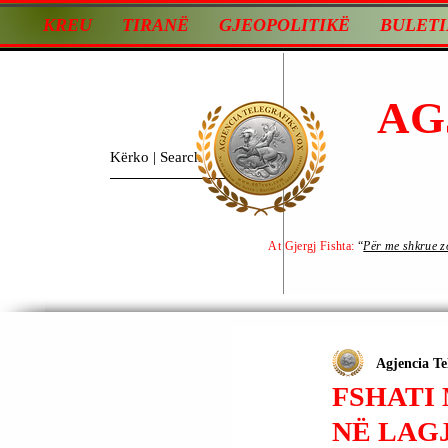
KREU
TIRANË
GJEOPOLITIKË
BULETI
AG
At Gjergj Fishta:
“
Për me shkrue zot
Agjencia Te
FSHATI 
NË LAGJ