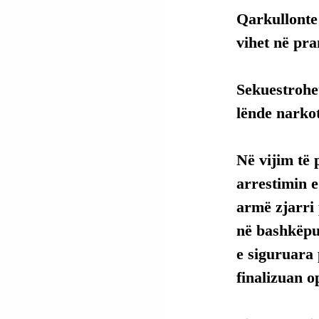
Qarkullonte
vihet në pr
Sekuestrohet
lënde narkot
Në vijim të
arrestimin 
armë zjarri 
në bashkëpu
e siguruara 
finalizuan o