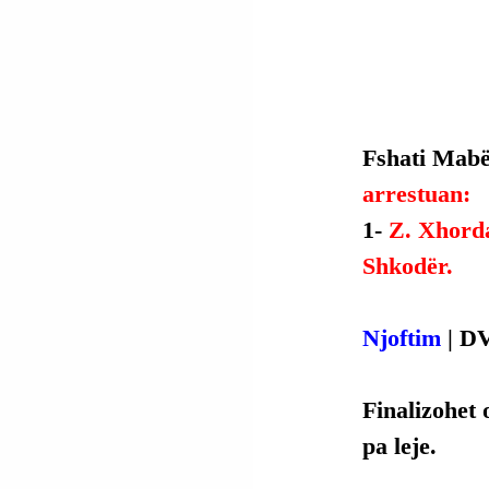
Fshati Mabë,
arrestuan:
1- 
Z. Xhorda
Shkodër.
Njoftim
 | D
Finalizohet 
pa leje.