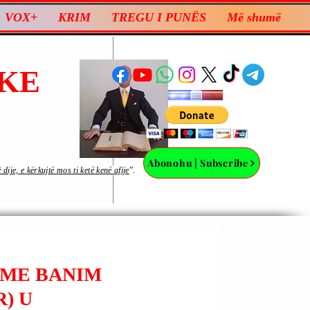
VOX+
KRIM
TREGU I PUNËS
Më shumë
KE
Abonohu | Subscribe
ije, e kërkujtë mos ti ketë kenë afije
”.
(ME BANIM
) U