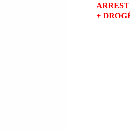
ARREST
+ DROGË