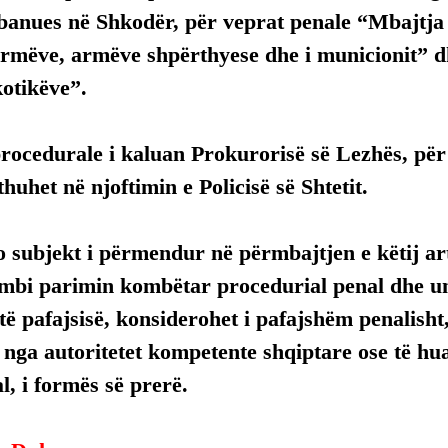
 banues në Shkodër, për veprat penale “Mbajtja 
armëve, armëve shpërthyese dhe i municionit” 
kotikëve”.
rocedurale i kaluan Prokurorisë së Lezhës, për
huhet në njoftimin e Policisë së Shtetit.
 subjekt i përmendur në përmbajtjen e këtij arti
mbi parimin kombëtar procedurial penal dhe uni
ë pafajsisë, konsiderohet i pafajshëm penalisht,
, nga autoritetet kompetente shqiptare ose të hua
, i formës së prerë.