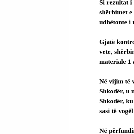
Si rezultat 
shërbimet e
udhëtonte i 
Gjatë kontro
vete, shërbi
materiale 1 
Në vijim të
Shkodër, u u
Shkodër, ku 
sasi të vogë
Në përfundim