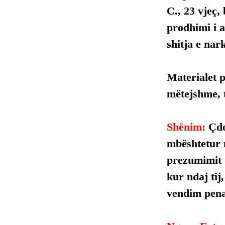
C., 23 vjeç,
prodhimi i 
shitja e nar
Materialet p
mëtejshme, t
Shënim: 
Çdo
mbështetur 
prezumimit t
kur ndaj tij
vendim penal