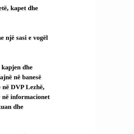
të, kapet dhe 
 një sasi e vogël 
 kapjen dhe 
ajnë në banesë 
re në DVP Lezhë, 
në informacionet 
zuan dhe 