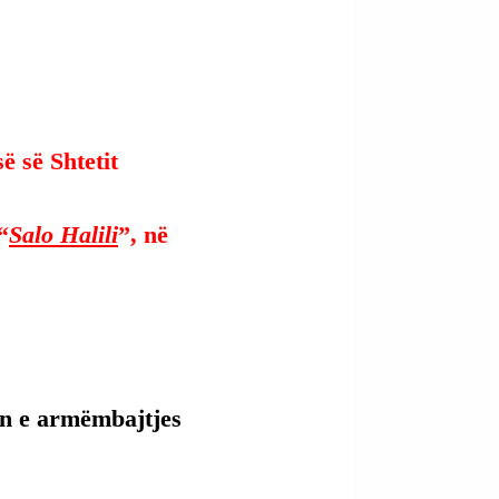
ë së Shtetit 
“
Salo Halili
”, në 
en e armëmbajtjes 