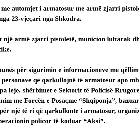
 me automjet i armatosur me armë zjarri pistole
anga 23-vjeçari nga Shkodra.
 një armë zjarri pistoletë, municion luftarak dhe
ike.
 punës për sigurimin e informacioneve me qëllim
e personave që qarkullojnë të armatosur apo mb
pa leje, shërbimet e Sektorit të Policisë Rrugo
nim me Forcën e Posaçme “Shqiponja”, bazuar 
për një të ri që qarkullonte i armatosur, organi
peracionin policor të koduar “Aksi”.