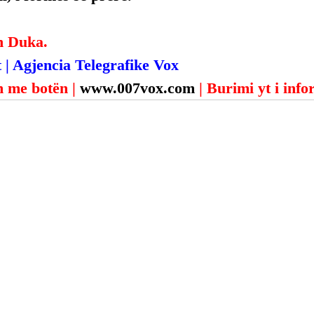
n Duka.
 | Agjencia Telegrafike Vox
 me botën | 
www.007vox.com
| Burimi yt i inf