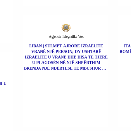
Agjencia Telegrafike Vox
LIBAN | SULMET AJRORE IZRAELITE
ITA
VRANË NJË PERSON; DY USHTARË
ROMË
IZRAELITË U VRANË DHE DISA TË TJERË
U PLAGOSËN NË NJË SHPËRTHIM
BRENDA NJË NDËRTESE TË MBUSHUR ME
BOMBA.
I U