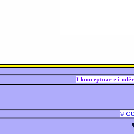
I konceptuar e i ndë
© C