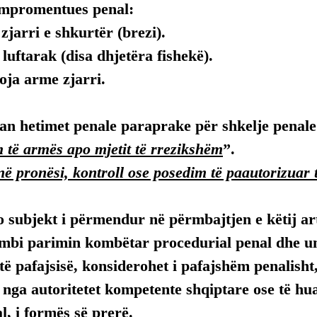
mpromentues penal:
zjarri e shkurtër (brezi).
luftarak (disa dhjetëra fishekë).
oja arme zjarri.
luan hetimet penale paraprake për shkelje penale
 të armës apo mjetit të rrezikshëm
”.
në pronësi, kontroll ose posedim të paautorizuar
 subjekt i përmendur në përmbajtjen e këtij arti
mbi parimin kombëtar procedurial penal dhe uni
ë pafajsisë, konsiderohet i pafajshëm penalisht,
, nga autoritetet kompetente shqiptare ose të hua
, i formës së prerë.