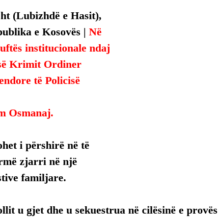
ht (Lubizhdë e Hasit), 
ublika e Kosovës | 
Në 
uftës institucionale ndaj 
së Krimit Ordiner 
endore të Policisë 
im Osmanaj.
het i përshirë në të 
më zjarri në një 
tive familjare.
llit u gjet dhe u sekuestrua në cilësinë e provë