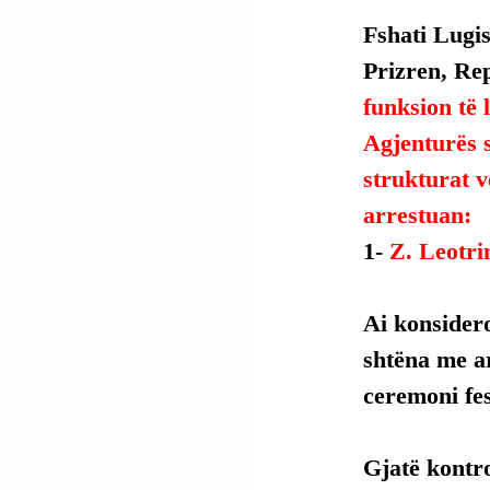
Fshati Lugis
Prizren, Rep
funksion të l
Agjenturës 
strukturat v
arrestuan:
1- 
Z. Leotr
Ai
 konsidero
shtëna me ar
ceremoni fes
Gjatë kontro