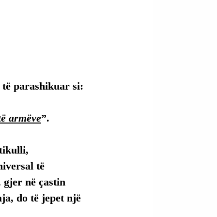
 të parashikuar si:
 të armëve
”.
kulli, 
versal të 
 gjer në çastin 
ja, do të jepet një 