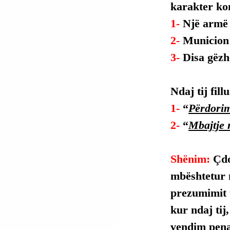
karakter ko
1- 
Një armë 
2- 
Municion 
3- 
Disa gëzh
Ndaj tij fil
1- 
“
Përdorim
2- 
“
Mbajtje 
Shënim: 
Çdo
mbështetur 
prezumimit t
kur ndaj tij
vendim penal