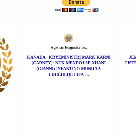
Agjencia Telegrafike Vox
KANADA | KRYEMINISTRI MARK KARNI
JE
(CARNEY): NUK MENDOJ SE XHANI
CIST
(GIANNI) INFANTINO MUND TA
UDHËHEQË FIFA-n.