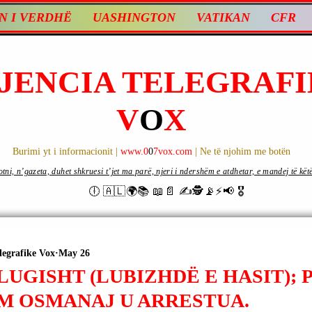
N I VERDHË
UASHINGTON
VATIKAN
CFR
JENCIA TELEGRAFI
V
O
X
Burimi yt i informacionit |
www.0
0
7vox.com
| Ne të njohim me botën
ni, n’gazeta, duhet shkruesi t’jet ma parë, njeri i ndershëm e atdhetar, e mandej të këtë d
🕕 🇦🇱🌍📚 📖📄 ✍🕵️📡⚡️📢 🎖
legrafike Vox
May 26
LUGISHT (LUBIZHDË E HASIT); P
M OSMANAJ U ARRESTUA.