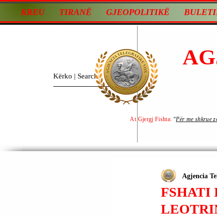
KREU
TIRANË
GJEOPOLITIKË
BULETI
AG
At Gjergj Fishta:
“
Për me shkrue zot
Agjencia Te
FSHATI 
LEOTRI