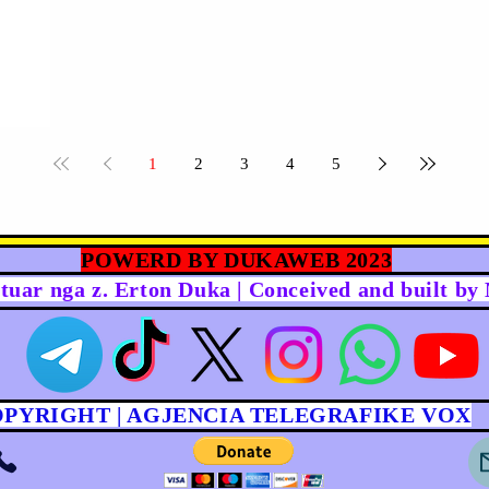
1
2
3
4
5
POWERD BY DUKAWEB 2023
rtuar nga z. Erton Duka | Conceived and built b
OPYRIGHT | AGJENCIA TELEGRAFIKE VOX