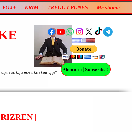
VOX+
KRIM
TREGU I PUNËS
Më shumë
KE
Abonohu | Subscribe
ije, e kërkujtë mos ti ketë kenë afije
”.
RIZREN |