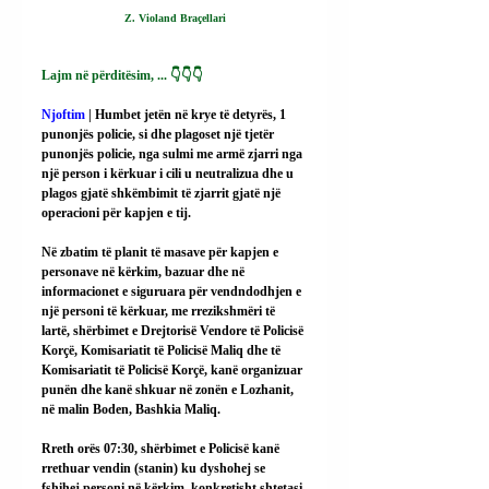
Z. Violand Braçellari
Lajm në përditësim, ... 👇👇👇
Njoftim 
| Humbet jetën në krye të detyrës, 1 
punonjës policie, si dhe plagoset një tjetër 
punonjës policie, nga sulmi me armë zjarri nga 
një person i kërkuar i cili u neutralizua dhe u 
plagos gjatë shkëmbimit të zjarrit gjatë një 
operacioni për kapjen e tij.
Në zbatim të planit të masave për kapjen e 
personave në kërkim, bazuar dhe në 
informacionet e siguruara për vendndodhjen e 
një personi të kërkuar, me rrezikshmëri të 
lartë, shërbimet e Drejtorisë Vendore të Policisë 
Korçë, Komisariatit të Policisë Maliq dhe të 
Komisariatit të Policisë Korçë, kanë organizuar 
punën dhe kanë shkuar në zonën e Lozhanit, 
në malin Boden, Bashkia Maliq.
Rreth orës 07:30, shërbimet e Policisë kanë 
rrethuar vendin (stanin) ku dyshohej se 
fshihej personi në kërkim, konkretisht shtetasi 