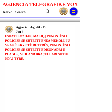
AGJENCIA TELEGRAFIKE V
O
X
Agjencia Telegrafike Vox
Jun 4
FSHATI LOZHAN; MALIQ | PUNONJËSI I
POLICISË SË SHTETIT ENEA MEKOLLI U
VRA NË KRYE TË DETYRËS; PUNONJËSI I
POLICISË SË SHTETIT EDISON ADRI U
PLAGOS; VIOLAND BRAÇELLARI SHTIU
NDAJ TYRE.