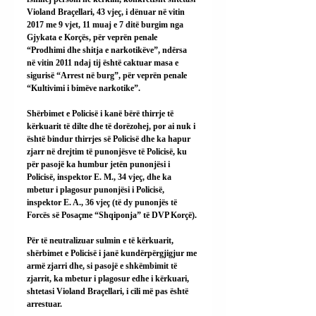
Violand Braçellari, 43 vjeç, i dënuar në vitin 
2017 me 9 vjet, 11 muaj e 7 ditë burgim nga 
Gjykata e Korçës, për veprën penale 
“Prodhimi dhe shitja e narkotikëve”, ndërsa 
në vitin 2011 ndaj tij është caktuar masa e 
sigurisë “Arrest në burg”, për veprën penale 
“Kultivimi i bimëve narkotike”.
Shërbimet e Policisë i kanë bërë thirrje të 
kërkuarit të dilte dhe të dorëzohej, por ai nuk i 
është bindur thirrjes së Policisë dhe ka hapur 
zjarr në drejtim të punonjësve të Policisë, ku 
për pasojë ka humbur jetën punonjësi i 
Policisë, inspektor E. M., 34 vjeç, dhe ka 
mbetur i plagosur punonjësi i Policisë, 
inspektor E. A., 36 vjeç (të dy punonjës të 
Forcës së Posaçme “Shqiponja” të DVP Korçë).
Për të neutralizuar sulmin e të kërkuarit, 
shërbimet e Policisë i janë kundërpërgjigjur me 
armë zjarri dhe, si pasojë e shkëmbimit të 
zjarrit, ka mbetur i plagosur edhe i kërkuari, 
shtetasi Violand Braçellari, i cili më pas është 
arrestuar.