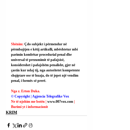
Shënim: 
Çdo subjekt i përmendur në 
përmbajtjen e këtij artikulli, mbështetur mbi 
parimin kombëtar procedurial penal dhe 
universal të prezumimit të pafajsisë, 
konsiderohet i pafajshëm penalisht, gjer në 
çastin kur ndaj tij, nga autoritetet kompetente 
shqiptare ose të huaja, do të jepet një vendim 
penal, i formës së prerë.
Nga z. Erton Duka.
© Copyright | Agjencia Telegrafike Vox
Ne të njohim me botën | 
www.007vox.com
| 
Burimi yt i informacionit
KRIM