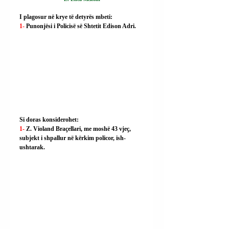
I plagosur në krye të detyrës mbeti:
1- 
Punonjësi i Policisë së Shtetit Edison Adri.
Si doras konsiderohet:
1- 
Z. Violand Braçellari, me moshë 43 vjeç, 
subjekt i shpallur në kërkim policor, ish-
ushtarak.