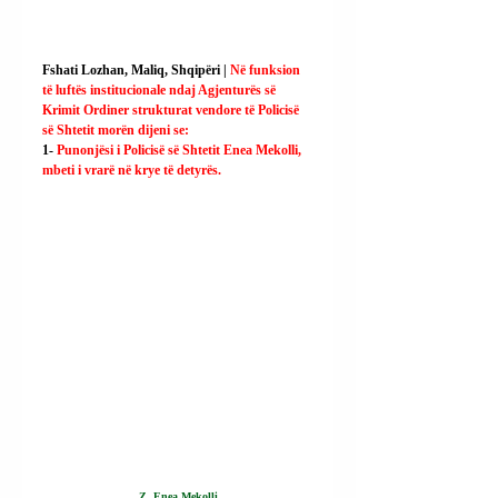
Fshati Lozhan, Maliq, Shqipëri | 
Në funksion 
të luftës institucionale ndaj Agjenturës së 
Krimit Ordiner strukturat vendore të Policisë 
së Shtetit morën dijeni se:
1- 
Punonjësi i Policisë së Shtetit Enea Mekolli, 
mbeti i vrarë në krye të detyrës.
Z. Enea Mekolli