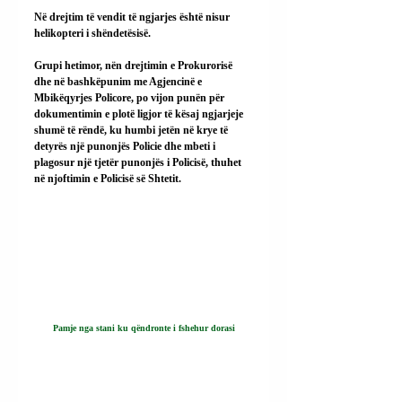
Në drejtim të vendit të ngjarjes është nisur 
helikopteri i shëndetësisë.
Grupi hetimor, nën drejtimin e Prokurorisë 
dhe në bashkëpunim me Agjencinë e 
Mbikëqyrjes Policore, po vijon punën për 
dokumentimin e plotë ligjor të kësaj ngjarjeje 
shumë të rëndë, ku humbi jetën në krye të 
detyrës një punonjës Policie dhe mbeti i 
plagosur një tjetër punonjës i Policisë, thuhet 
në njoftimin e Policisë së Shtetit.
Pamje nga stani ku qëndronte i fshehur dorasi