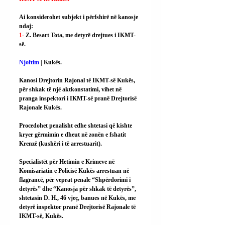
Ai konsiderohet subjekt i përfshirë në kanosje 
ndaj:
1- 
Z. Besart Tota, me detyrë drejtues i IKMT-
së.
Njoftim 
| Kukës.
Kanosi Drejtorin Rajonal të IKMT-së Kukës, 
për shkak të një aktkonstatimi, vihet në 
pranga inspektori i IKMT-së pranë Drejtorisë 
Rajonale Kukës.
Procedohet penalisht edhe shtetasi që kishte 
kryer gërmimin e dheut në zonën e fshatit 
Krenzë (kushëri i të arrestuarit).
Specialistët për Hetimin e Krimeve në 
Komisariatin e Policisë Kukës arrestuan në 
flagrancë, për veprat penale “Shpërdorimi i 
detyrës” dhe “Kanosja për shkak të detyrës”, 
shtetasin D. H., 46 vjeç, banues në Kukës, me 
detyrë inspektor pranë Drejtorisë Rajonale të 
IKMT-së, Kukës.