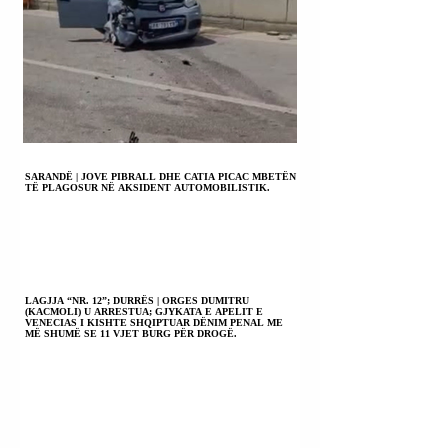
SARANDË | JOVE PIBRALL DHE CATIA PICAC MBETËN
TË PLAGOSUR NË AKSIDENT AUTOMOBILISTIK.
LAGJJA “NR. 12”; DURRËS | ORGES DUMITRU
(KACMOLI) U ARRESTUA; GJYKATA E APELIT E
VENECIAS I KISHTE SHQIPTUAR DËNIM PENAL ME
MË SHUMË SE 11 VJET BURG PËR DROGË.