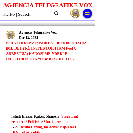
AGJENCIA TELEGRAFIKE V
O
X
Agjencia Telegrafike Vox
Dec 13, 2025
FSHATI KRENZË; KUKËS | DËFRIM HAZIRAJ
(ME DETYRË INSPEKTOR I IKMT-së) U
ARRESTUA; KANOSI ME VDEKJE
DREJTORIN E IKMT-së BESART TOTA.
Fshati Krenzë, Kukës, Shqipëri | 
Strukturat 
vendore të Policisë së Shtetit arrestuan:
1- 
Z. Dëfrim Haziraj, me detyrë inspektor i 
IKMT-së në Kukës.