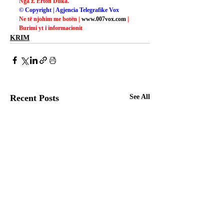
Nga z. Erton Duka.
© Copyright | Agjencia Telegrafike Vox
Ne të njohim me botën | 
www.007vox.com
| 
Burimi yt i informacionit
KRIM
Recent Posts
See All