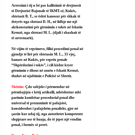
Arrestimi i tij u bë pas kallëzimit të drejtuesit 
të Drejtorisë Rajonale të IKMT-së, Kukës, 
shtetasit B. T., se është kanosur për shkak të 
detyrës nga shtetasi D. H., në lidhje me një 
aktkonstatimi për gërmimin e tokës në fshatin 
Krenzë, nga shtetasi M. L. (djali i xhaxhait të 
të arrestuarit).
Në vijim të veprimeve, filloi procedimi penal në 
gjendje të lirë për shtetasin M. L., 33 vjeç, 
banues në Kukës, për veprën penale 
“Shpërdorimi i tokës”, i cili kishte kryer 
gërmimin e dheut në zonën e fshatit Krenzë, 
thuhet në njoftimin e Policisë së Shtetit.
Shënim: 
Çdo subjekt i përmendur në 
përmbajtjen e këtij artikulli, mbështetur mbi 
parimin kombëtar procedurial penal dhe 
universal të prezumimit të pafajsisë, 
konsiderohet i pafajshëm penalisht, gjer në 
çastin kur ndaj tij, nga autoritetet kompetente 
shqiptare ose të huaja, do të jepet një vendim 
penal, i formës së prerë.