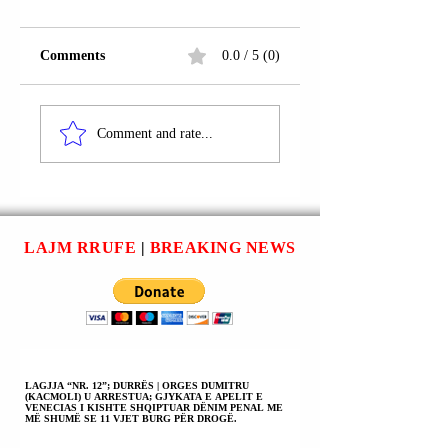
Comments
0.0 / 5 (0)
KOLUMBI:
PALERMO:
XHUZEPE
XHOVANI BRUSK
Comment and rate...
(GIUSEPPE)
(GIOVANNI
PALERMO I
BRUSCA) -
NJOHUR SI
EKZEKUTORI I
“PEPPE” U
MASAKRËS SË
ARRESTUA; AI
KAPAÇIT - QË
LAJM RRUFE
|
BREAKING NEWS
ËSHTË SHEFI I
AKTIVIZOI
NDRANGETËS; AI
TELEKOMANDË
KOORDINOI
QË SHKAKTOI
TRAFIKUN E
SHPËRTHIMIN N
KOKAINËS MIDIS
TË CILIN U VRA
AMERIKËS SË
MAGJISTRATI
JUGUT DHE
XHOVANI
LAGJJA “NR. 12”; DURRËS | ORGES DUMITRU
(KACMOLI) U ARRESTUA; GJYKATA E APELIT E
EVROPËS.
FALKONE DOLI
VENECIAS I KISHTE SHQIPTUAR DËNIM PENAL ME
MË SHUMË SE 11 VJET BURG PËR DROGË.
NGA BURGU.