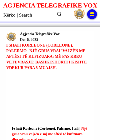
AGJENCIA TELEGRAFIKE V
O
X
Agjencia Telegrafike Vox
Dec 6, 2025
FSHATI KORLEONE (CORLEONE);
PALERMO | NJË GRUA VRAU VAJZËN ME
AFTËSI TË KUFIZUARA; MË PAS KREU
VETËVRASJE; BASHKËSHORTI I KISHTE
VDEKUR PARA 8 MUAJSH.
Fshati Korleone (Corleone), Palermo, Itali | 
Një 
grua vrau vajzën e saj me aftësi të kufizuara 
dhe më pas vari veten.