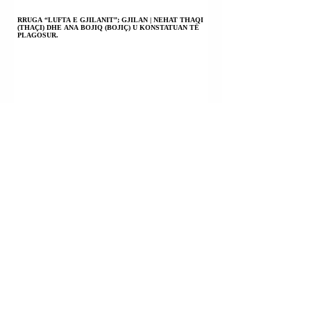
RRUGA “LUFTA E GJILANIT”; GJILAN | NEHAT THAQI
(THAÇI) DHE ANA BOJIQ (BOJIÇ) U KONSTATUAN TË
PLAGOSUR.
SKËNDERAJ | MËRGIM KAMERI U ARRESTUA.