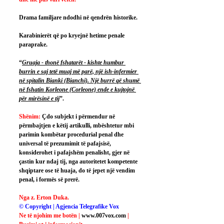
Drama familjare ndodhi në qendrën historike.
Karabinierët që po kryejnë hetime penale 
paraprake.
“
Gruaja - thonë fshatarët - kishte humbur 
burrin e saj tetë muaj më parë, një ish-infermier 
në spitalin Bianki (Bianchi). Një burrë që shumë 
në fshatin Korleone (Corleone) ende e kujtojnë 
për mirësinë e tij
”.
Shënim: 
Çdo subjekt i përmendur në 
përmbajtjen e këtij artikulli, mbështetur mbi 
parimin kombëtar procedurial penal dhe 
universal të prezumimit të pafajsisë, 
konsiderohet i pafajshëm penalisht, gjer në 
çastin kur ndaj tij, nga autoritetet kompetente 
shqiptare ose të huaja, do të jepet një vendim 
penal, i formës së prerë.
Nga z. Erton Duka.
© Copyright | Agjencia Telegrafike Vox
Ne të njohim me botën | 
www.007vox.com
| 