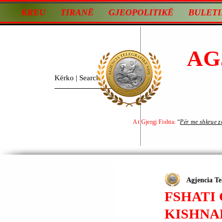
KREU
TIRANË
GJEOPOLITIKË
BULETI
AG
At Gjergj Fishta:
“
Për me shkrue zot
Agjencia Te
FSHATI 
KISHNA