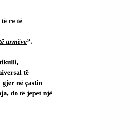
të re të 
 të armëve
”.
kulli, 
versal të 
 gjer në çastin 
ja, do të jepet një 