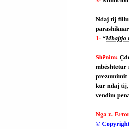
3- 
Municion 
Ndaj tij fil
parashikuar 
1- 
“
Mbajtja 
Shënim: 
Çdo
mbështetur 
prezumimit t
kur ndaj tij
vendim penal
Nga z. Erto
© Copyright