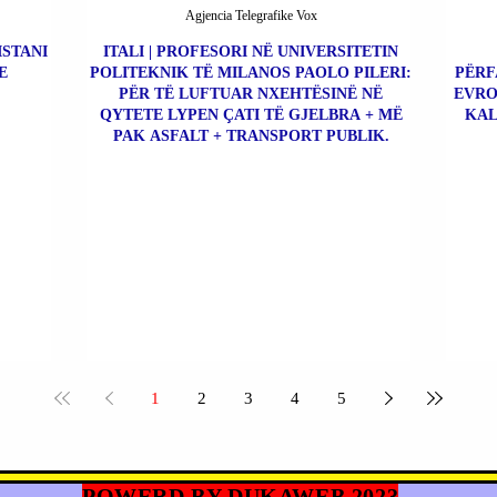
Agjencia Telegrafike Vox
ISTANI
ITALI | PROFESORI NË UNIVERSITETIN
E
POLITEKNIK TË MILANOS PAOLO PILERI:
PËRF
PËR TË LUFTUAR NXEHTËSINË NË
EVRO
QYTETE LYPEN ÇATI TË GJELBRA + MË
KAL
PAK ASFALT + TRANSPORT PUBLIK.
1
2
3
4
5
POWERD BY DUKAWEB 2023