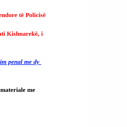
ndore të Policisë 
ati Kishnarekë, i 
nim penal me dy 
s materiale me 