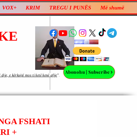
VOX+
KRIM
TREGU I PUNËS
Më shumë
KE
Abonohu | Subscribe
ije, e kërkujtë mos ti ketë kenë afije
”.
(NGA FSHATI
RI +