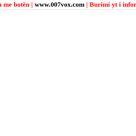
 me botën | 
www.007vox.com
| Burimi yt i inf