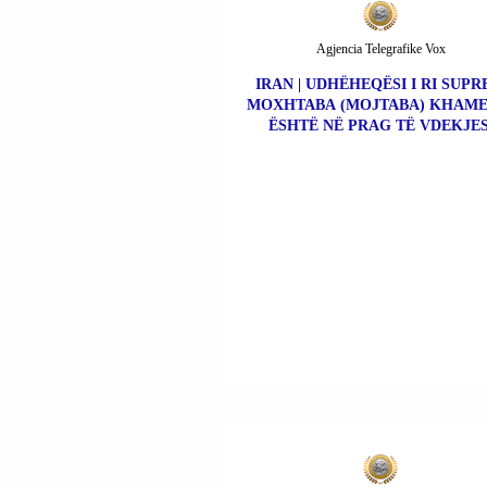
Agjencia Telegrafike Vox
IRAN | UDHËHEQËSI I RI SUP
MOXHTABA (MOJTABA) KHAME
ËSHTË NË PRAG TË VDEKJES