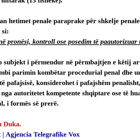
luftarak (13 fishekë).
luan hetimet penale paraprake për shkelje penale 
si:
në pronësi, kontroll ose posedim të paautorizuar
 subjekt i përmendur në përmbajtjen e këtij arti
mbi parimin kombëtar procedurial penal dhe uni
ë pafajsisë, konsiderohet i pafajshëm penalisht,
, nga autoritetet kompetente shqiptare ose të hua
, i formës së prerë.
n Duka.
 | Agjencia Telegrafike Vox