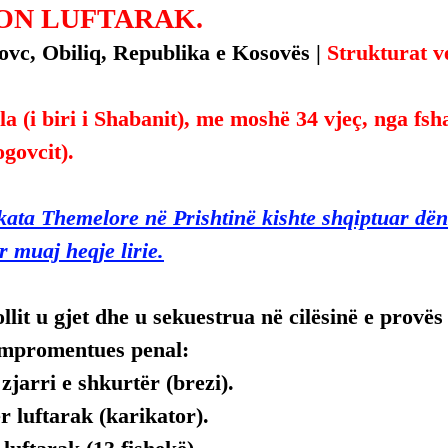
ON LUFTARAK.
vc, Obiliq, Republika e Kosovës | 
Strukturat ve
la (i biri i Shabanit), me moshë 34 vjeç, nga fsh
govcit).
ykata Themelore në Prishtinë kishte shqiptuar dë
r muaj heqje lirie.
llit u gjet dhe u sekuestrua në cilësinë e provë
mpromentues penal:
zjarri e shkurtër (brezi).
r luftarak (karikator).