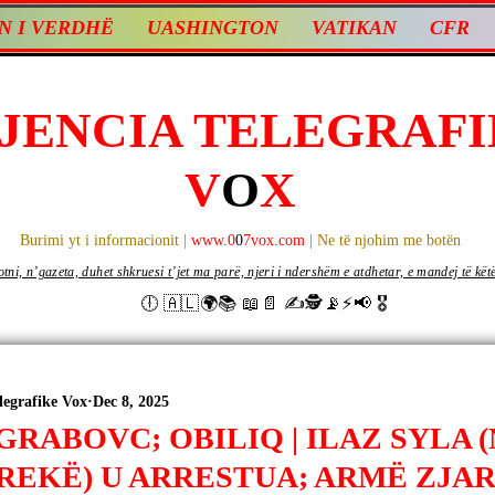
N I VERDHË
UASHINGTON
VATIKAN
CFR
JENCIA TELEGRAFI
V
O
X
Burimi yt i informacionit |
www.0
0
7vox.com
| Ne të njohim me botën
ni, n’gazeta, duhet shkruesi t’jet ma parë, njeri i ndershëm e atdhetar, e mandej të këtë d
🕕 🇦🇱🌍📚 📖📄 ✍🕵️📡⚡️📢 🎖
legrafike Vox
Dec 8, 2025
GRABOVC; OBILIQ | ILAZ SYLA 
REKË) U ARRESTUA; ARMË ZJAR