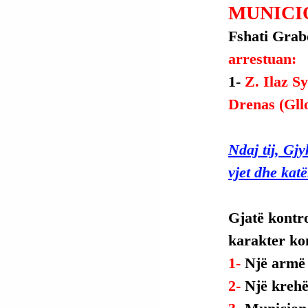
MUNICI
Fshati Grabo
arrestuan:
1- 
Z. Ilaz Sy
Drenas (Gllo
Ndaj tij, Gj
vjet dhe katë
Gjatë kontro
karakter ko
1- 
Një armë 
2- 
Një krehë