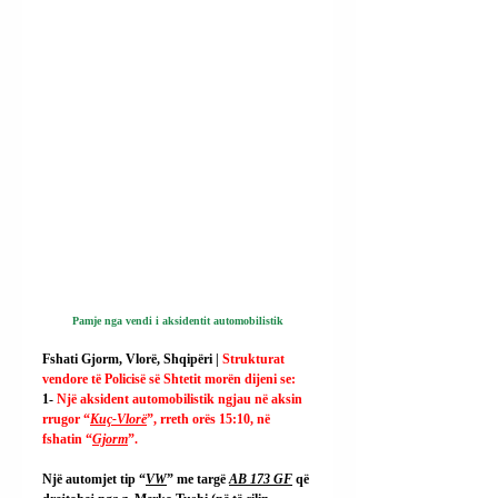
Pamje nga vendi i aksidentit automobilistik
Fshati Gjorm, Vlorë, Shqipëri | 
Strukturat 
vendore të Policisë së Shtetit morën dijeni se:
1- 
Një aksident automobilistik ngjau në aksin 
rrugor “
Kuç-Vlorë
”, rreth orës 15:10, në 
fshatin “
Gjorm
”.
Një automjet tip “
VW
” me targë 
AB 173 GF
 që 