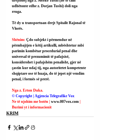
drejtohej nga z. Merko Tushi (në të cilin 
udhëtonte edhe z. Dorjan Tushi) doli nga 
rruga.
Të dy u transportuan drejt Spitalit Rajonal të 
Vlorës.
Shënim: 
Çdo subjekt i përmendur në 
përmbajtjen e këtij artikulli, mbështetur mbi 
parimin kombëtar procedurial penal dhe 
universal të prezumimit të pafajsisë, 
konsiderohet i pafajshëm penalisht, gjer në 
çastin kur ndaj tij, nga autoritetet kompetente 
shqiptare ose të huaja, do të jepet një vendim 
penal, i formës së prerë.
Nga z. Erton Duka.
© Copyright | Agjencia Telegrafike Vox
Ne të njohim me botën | 
www.007vox.com
| 
Burimi yt i informacionit
KRIM