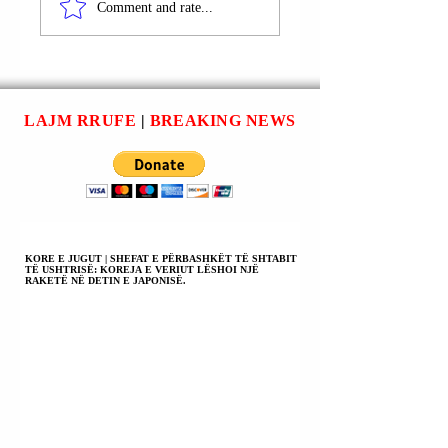
VLORË | ARBËR
VLORË | AKSIDE
Comment and rate...
LENA DHE SADIEL
AUTOMOBILISTI
TROKA U
ME PESË TË
ARRESTUAN;
PLAGOSUR.
KUMAR I
PALIGJSHËM
LAJM RRUFE
|
BREAKING NEWS
(OPERACIONI
POLICOR I
KODUAR “GAME
OVER”).
KORE E JUGUT | SHEFAT E PËRBASHKËT TË SHTABIT
TË USHTRISË: KOREJA E VERIUT LËSHOI NJË
RAKETË NË DETIN E JAPONISË.