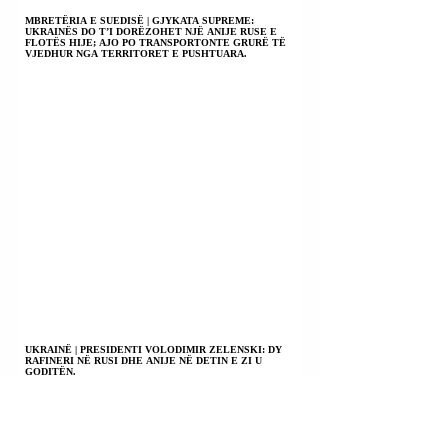
MBRETËRIA E SUEDISË | GJYKATA SUPREME:
UKRAINËS DO T’I DORËZOHET NJË ANIJE RUSE E
FLOTËS HIJE; AJO PO TRANSPORTONTE GRURË TË
VJEDHUR NGA TERRITORET E PUSHTUARA.
UKRAINË | PRESIDENTI VOLODIMIR ZELENSKI: DY
RAFINERI NË RUSI DHE ANIJE NË DETIN E ZI U
GODITËN.