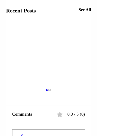
Recent Posts
See All
Comments
0.0 / 5 (0)
LAGJJA “24 MAJI”;
FSHATI AKËRNI;