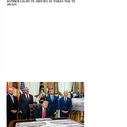
KUNDËR LIGJIT TË SHITJES SË TOKËS TEK TË
HUAJT.