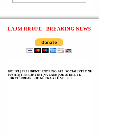
ARRESTUA; ENO
ARRESTUA; ENO
FLAMURAJ U
FLAMURAJ U
SHPALL NË
SHPALL NË
KËRKIM POLICOR;
KËRKIM POLICO
DJEGIA E
DJEGIA E
LAJM RRUFE
|
BREAKING NEWS
AUTOMJETIT TË
AUTOMJETIT TË
ERION MAXHARIT.
ERION MAXHARI
BOLIVI | PRESIDENTI RODRIGO PAZ: SOCIALISTËT NË
PUSHTET PËR 20 VJET NA LANË NJË ATDHE TË
SHKATËRRUAR DHE NË PRAG TË VDEKJES.