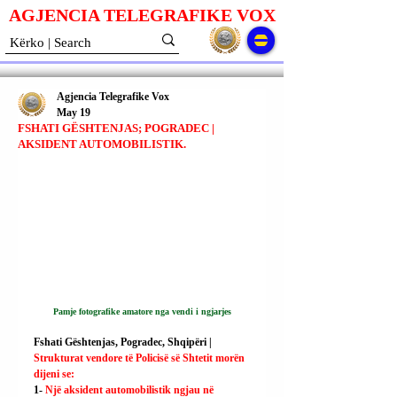
AGJENCIA TELEGRAFIKE V
O
X
Agjencia Telegrafike Vox
May 19
FSHATI GËSHTENJAS; POGRADEC |
AKSIDENT AUTOMOBILISTIK.
Pamje fotografike amatore nga vendi i ngjarjes
Fshati Gështenjas, Pogradec, Shqipëri | 
Strukturat vendore të Policisë së Shtetit morën 
dijeni se:
1- 
Një aksident automobilistik ngjau në 