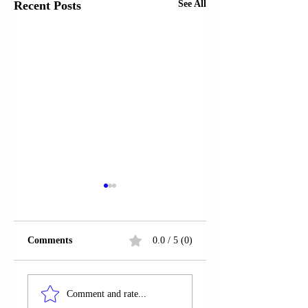
Recent Posts
See All
Comments
0.0 / 5 (0)
POGRADEC |
POGRADEC |
JULIAN TROKA U
JULIAN TROKA 
Comment and rate...