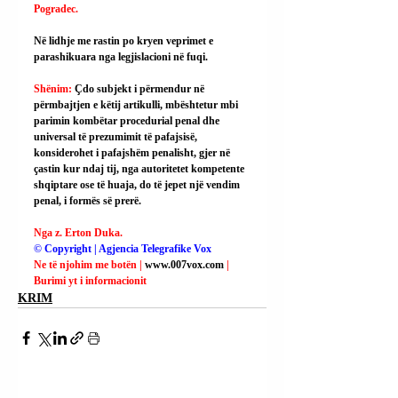
Pogradec.
Në lidhje me rastin po kryen veprimet e 
parashikuara nga legjislacioni në fuqi.
Shënim: 
Çdo subjekt i përmendur në 
përmbajtjen e këtij artikulli, mbështetur mbi 
parimin kombëtar procedurial penal dhe 
universal të prezumimit të pafajsisë, 
konsiderohet i pafajshëm penalisht, gjer në 
çastin kur ndaj tij, nga autoritetet kompetente 
shqiptare ose të huaja, do të jepet një vendim 
penal, i formës së prerë.
Nga z. Erton Duka.
© Copyright | Agjencia Telegrafike Vox
Ne të njohim me botën | 
www.007vox.com
| 
Burimi yt i informacionit
KRIM