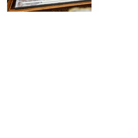
PRESIDENTI DANLLD TRAMP (DONALD TRUMP):
NEGOCIATAT PËR NGUSHTICËN E HORMUZIT PO
ZHVILLOHEN.
VENEZUELË | ISH-I BURGOSURI POLITIK JOSE
BREIJO VDIQ; KUR DOLI NGA BURGU KONSTATOI SE
SHTËPINË IA KISHTE ZAPTUAR NJË OFICER I
SIGURIMIT TË SHTETIT.