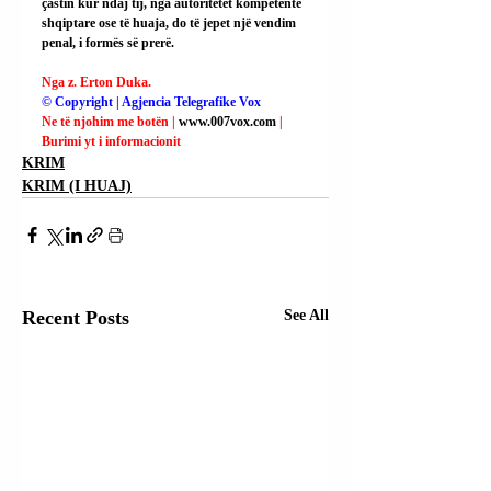
çastin kur ndaj tij, nga autoritetet kompetente 
shqiptare ose të huaja, do të jepet një vendim 
penal, i formës së prerë.
Nga z. Erton Duka.
© Copyright | Agjencia Telegrafike Vox
Ne të njohim me botën | 
www.007vox.com
| 
Burimi yt i informacionit
KRIM
KRIM (I HUAJ)
Recent Posts
See All