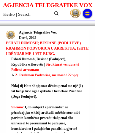
AGJENCIA TELEGRAFIKE V
O
X
Agjencia Telegrafike Vox
Dec 6, 2025
FSHATI DUMOSH; BESIANË (PODUJEVË) |
RRAHMON PODVORICA U ARRESTUA; ISHTE
I DËNUAR ME 1 VIT BURG.
Fshati Dumosh, Besianë (Podujevë), 
Republika e Kosovës | 
Strukturat vendore të 
Policisë arrestuan:
1- 
Z. Rrahmon Podvorica, me moshë 22 vjeç.
Ndaj tij ishte shqiptuar dënim penal me një (1) 
vit heqje lirie nga Gjykata Themelore Prishtinë 
(Dega Podujevë).
Shënim: 
Çdo subjekt i përmendur në 
përmbajtjen e këtij artikulli, mbështetur mbi 
parimin kombëtar procedurial penal dhe 
universal të prezumimit të pafajsisë, 
konsiderohet i pafajshëm penalisht, gjer në 