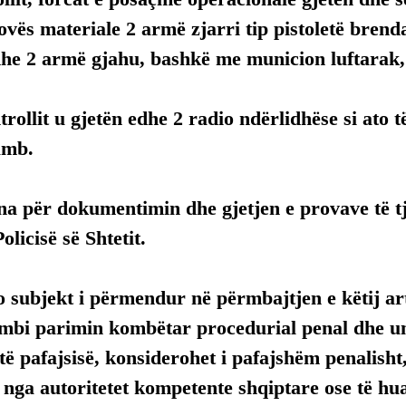
rovës materiale 2 armë zjarri tip pistoletë brend
he 2 armë gjahu, bashkë me municion luftarak, 
trollit u gjetën edhe 2 radio ndërlidhëse si ato të
umb.
a për dokumentimin dhe gjetjen e provave të tj
olicisë së Shtetit.
 subjekt i përmendur në përmbajtjen e këtij arti
mbi parimin kombëtar procedurial penal dhe uni
ë pafajsisë, konsiderohet i pafajshëm penalisht,
, nga autoritetet kompetente shqiptare ose të hua