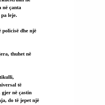
a në çanta 
pa leje.
 policisë dhe një 
era, thuhet në 
kulli, 
versal të 
 gjer në çastin 
ja, do të jepet një 