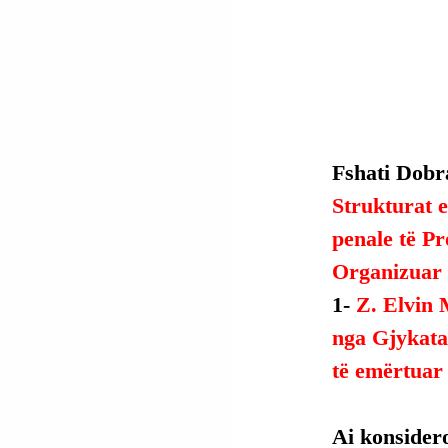
Fshati Dobr
Strukturat e
penale të P
Organizuar 
1- 
Z. Elvin 
nga Gjykata 
të emërtuar
Ai konsidero