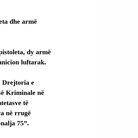
eta dhe armë 
pistoleta, dy armë 
unicion luftarak.
 Drejtoria e 
së Kriminale në 
tetasve të 
a në rrugë 
nalja 75”.