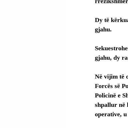
rrezikshmëri
Dy të kërku
gjahu.
Sekuestrohen
gjahu, dy ra
Në vijim të 
Forcës së P
Policinë e S
shpallur në
operative, u