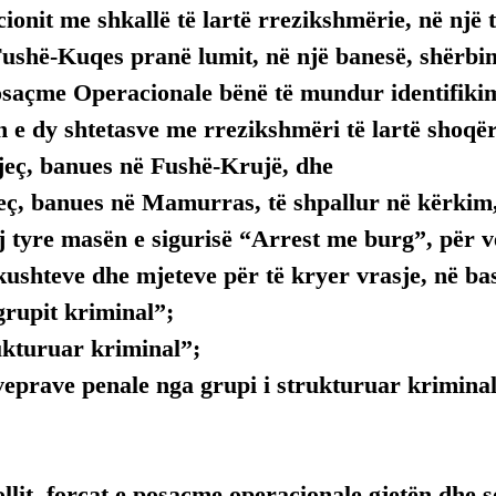
ionit me shkallë të lartë rrezikshmërie, në një t
ushë-Kuqes pranë lumit, në një banesë, shërbim
osaçme Operacionale bënë të mundur identifikim
 e dy shtetasve me rrezikshmëri të lartë shoqër
vjeç, banues në Fushë-Krujë, dhe
jeç, banues në Mamurras, të shpallur në kërki
 tyre masën e sigurisë “Arrest me burg”, për v
kushteve dhe mjeteve për të kryer vrasje, në b
grupit kriminal”;
ukturuar kriminal”;
veprave penale nga grupi i strukturuar kriminal
llit, forcat e posaçme operacionale gjetën dhe 