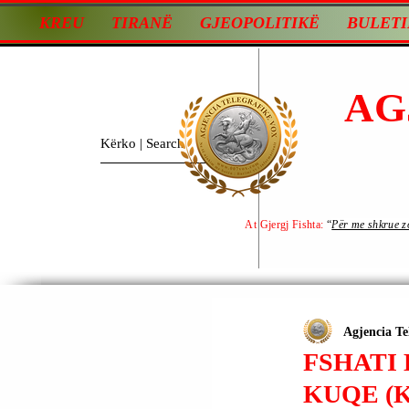
KREU
TIRANË
GJEOPOLITIKË
BULETI
AG
At Gjergj Fishta:
“
Për me shkrue zot
Agjencia Te
FSHATI
KUQE (K