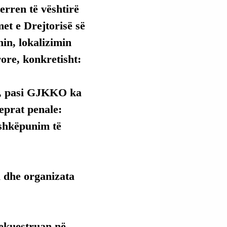
erren të vështirë 
et e Drejtorisë së 
in, lokalizimin 
ore, konkretisht:
m, pasi GJKKO ka 
eprat penale:
ashkëpunim të 
 dhe organizata 
sekuestruan në 