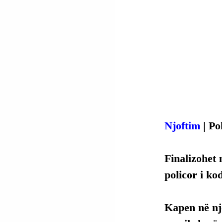
Njoftim
 | Po
Finalizohet 
policor i ko
Kapen në një