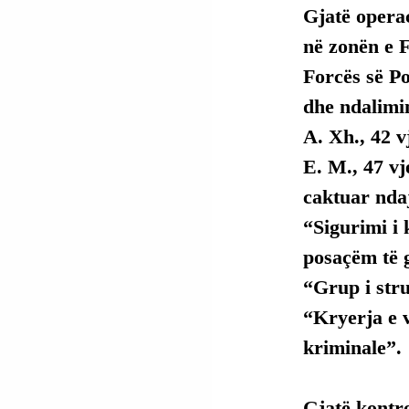
Gjatë operac
në zonën e F
Forcës së P
dhe ndalimin
A. Xh., 42 
E. M., 47 v
caktuar ndaj
“Sigurimi i 
posaçëm të 
“Grup i str
“Kryerja e 
kriminale”.
Gjatë kontro