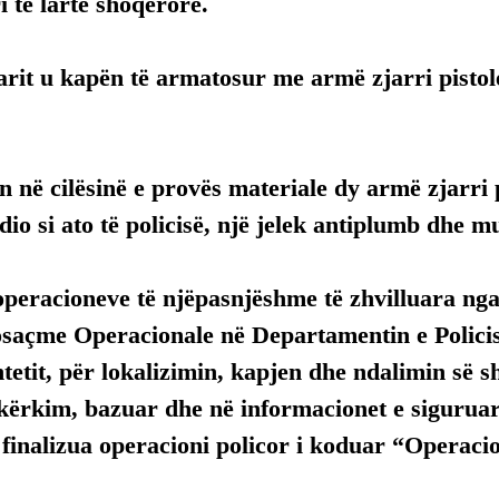
 të lartë shoqërore.
arit u kapën të armatosur me armë zjarri pistol
 në cilësinë e provës materiale dy armë zjarri 
dio si ato të policisë, një jelek antiplumb dhe m
operacioneve të njëpasnjëshme të zhvilluara nga
osaçme Operacionale në Departamentin e Polici
htetit, për lokalizimin, kapjen dhe ndalimin së sh
 kërkim, bazuar dhe në informacionet e siguruar
 finalizua operacioni policor i koduar “Operacio