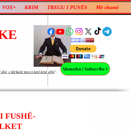
VOX+
KRIM
TREGU I PUNËS
Më shumë
KE
Abonohu | Subscribe
ije, e kërkujtë mos ti ketë kenë afije
”.
I FUSHË-
ALKET