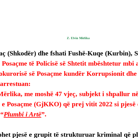
Z. Elvin Mërlika
aç (Shkodër) dhe fshati Fushë-Kuqe (Kurbin), Sh
 Posaçme të Policisë së Shtetit mbështetur mbi 
rokurorisë së Posaçme kundër Korrupsionit dhe 
arrestuan:
Mërlika, me moshë 47 vjeç, subjekt i shpallur n
e Posaçme (GjKKO) që prej vitit 2022 si pjesë e
 “
Plumbi i Artë
”.
het pjesë e grupit të strukturuar kriminal që pl