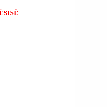
Ë
ËSISË