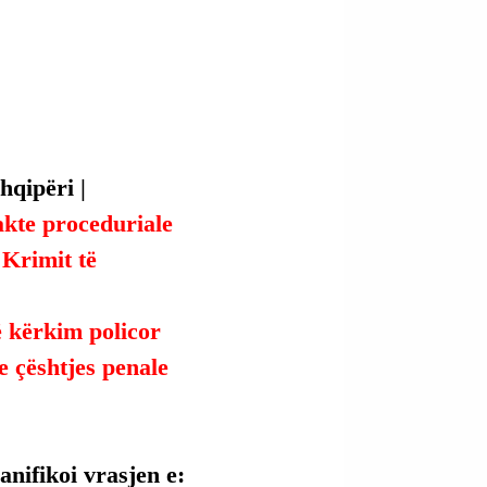
qipëri | 
akte proceduriale 
Krimit të 
ë kërkim policor 
 çështjes penale 
anifikoi vrasjen e: