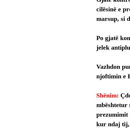
cilësinë e p
marsup, si d
Po gjatë kon
jelek antipl
Vazhdon pun
njoftimin e P
Shënim: 
Çdo
mbështetur 
prezumimit t
kur ndaj tij