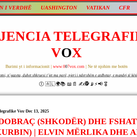
N I VERDHË
UASHINGTON
VATIKAN
CFR
JENCIA TELEGRAFI
V
O
X
Burimi yt i informacionit |
www.0
0
7vox.com
| Ne të njohim me botën
ni, n’gazeta, duhet shkruesi t’jet ma parë, njeri i ndershëm e atdhetar, e mandej të këtë d
🕕 🇦🇱🌍📚 📖📄 ✍🕵️📡⚡️📢 🎖
legrafike Vox
Dec 13, 2025
 DOBRAÇ (SHKODËR) DHE FSHAT
URBIN) | ELVIN MËRLIKA DHE 