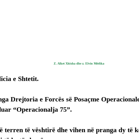
Z. Alket Xhixha dhe z. Elvin Mërlika
licia e Shtetit.
nga Drejtoria e Forcës së Posaçme Operacionale
duar “Operacionalja 75”.
 terren të vështirë dhe vihen në pranga dy të 