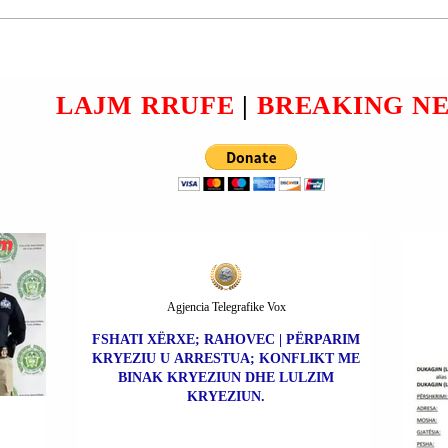
VASIL OSMANI U
ARRESTUA.
LAGOS
.
LAJM RRUFE
|
BREAKING N
Agjencia Telegrafike Vox
FSHATI XËRXE; RAHOVEC | PËRPARIM
KRYEZIU U ARRESTUA; KONFLIKT ME
BINAK KRYEZIUN DHE LULZIM
KRYEZIUN.