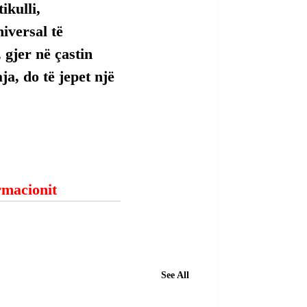
kulli, 
versal të 
 gjer në çastin 
ja, do të jepet një 
ormacionit
See All