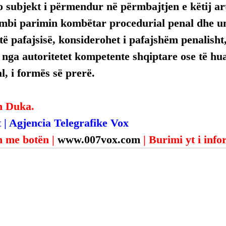
 subjekt i përmendur në përmbajtjen e këtij arti
mbi parimin kombëtar procedurial penal dhe uni
ë pafajsisë, konsiderohet i pafajshëm penalisht,
, nga autoritetet kompetente shqiptare ose të hua
, i formës së prerë.
n Duka.
 | Agjencia Telegrafike Vox
 me botën | 
www.007vox.com
| Burimi yt i inf