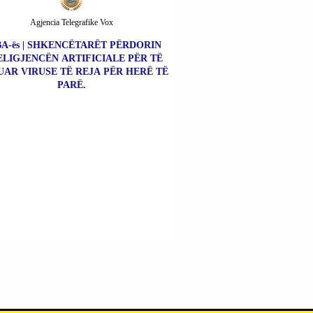
Agjencia Telegrafike Vox
A-ës | SHKENCËTARËT PËRDORIN
ELIGJENCËN ARTIFICIALE PËR TË
UAR VIRUSE TË REJA PËR HERË TË
PARË.