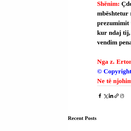
Shënim: 
Çdo
mbështetur 
prezumimit t
kur ndaj tij
vendim penal
Nga z. Erto
© Copyright
Ne të njohim
Recent Posts