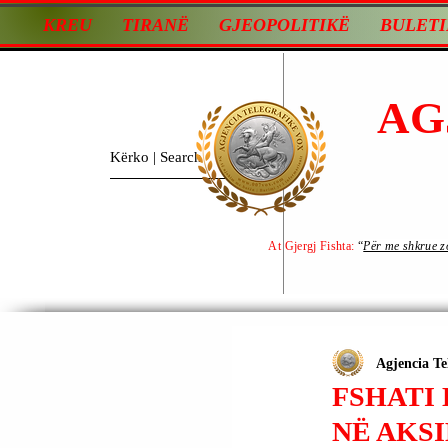
KREU
TIRANË
GJEOPOLITIKË
BULETI
AG
At Gjergj Fishta:
“
Për me shkrue zot
Agjencia Te
FSHATI 
NË AKSI