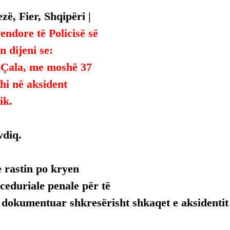
zë, Fier, Shqipëri | 
endore të Policisë së 
n dijeni se:
 Çala, me moshë 37 
shi në aksident 
ik.
vdiq.
 rastin po kryen 
eduriale penale për të 
 dokumentuar shkresërisht shkaqet e aksidentit