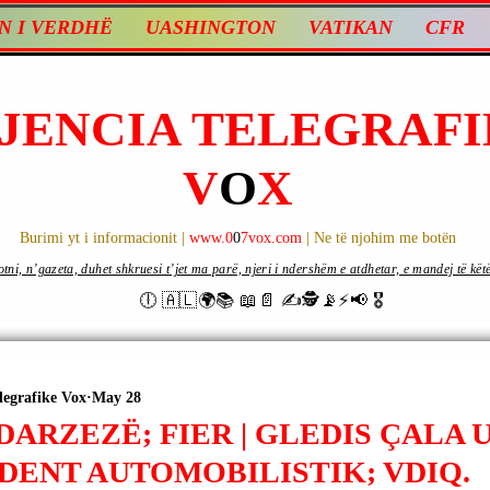
N I VERDHË
UASHINGTON
VATIKAN
CFR
JENCIA TELEGRAFI
V
O
X
Burimi yt i informacionit |
www.0
0
7vox.com
| Ne të njohim me botën
ni, n’gazeta, duhet shkruesi t’jet ma parë, njeri i ndershëm e atdhetar, e mandej të këtë d
🕕 🇦🇱🌍📚 📖📄 ✍🕵️📡⚡️📢 🎖
legrafike Vox
May 28
DARZEZË; FIER | GLEDIS ÇALA 
DENT AUTOMOBILISTIK; VDIQ.