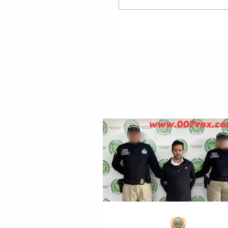
ALESIO XHELO OSE
ASTRIT HASANI NGA
FIERI I NJOHUR ME
NOFKËN “TITI” U P
NGA POLICIA GREKE