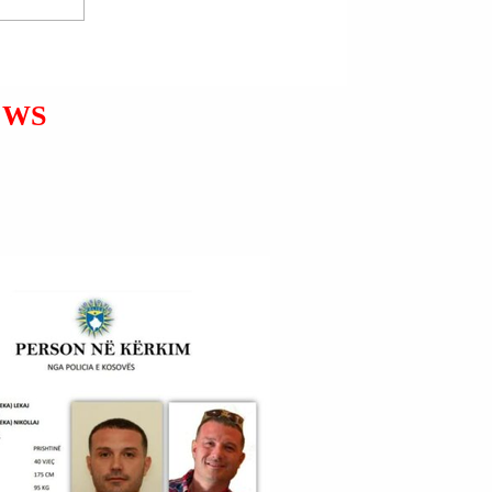
BORAN BUZI; BESIM BUZI;
NIKO OSMA; QAMIL
SHURDHI.
EWS