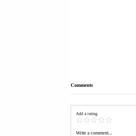
Comments
Add a rating
MIKROLIMANO; ATHI
Write a comment...