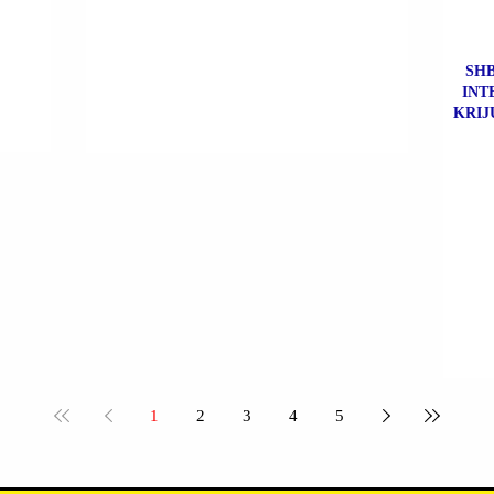
SHB
INT
KRIJ
1
2
3
4
5