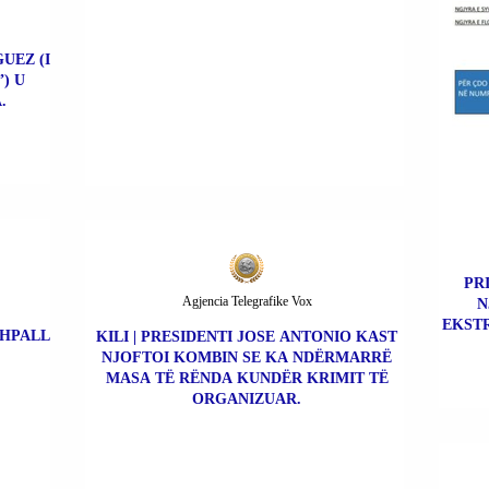
UEZ (I
) U
.
PR
Agjencia Telegrafike Vox
N
EKSTR
SHPALL
KILI | PRESIDENTI JOSE ANTONIO KAST
NJOFTOI KOMBIN SE KA NDËRMARRË
MASA TË RËNDA KUNDËR KRIMIT TË
ORGANIZUAR.