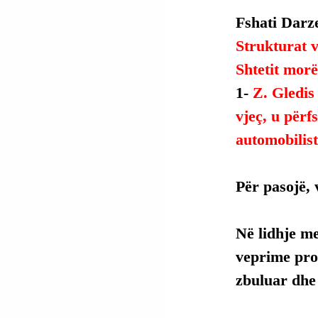
Fshati Darze
Strukturat v
Shtetit morë
1- 
Z. Gledis
vjeç, u përf
automobilist
Për pasojë, 
Në lidhje me
veprime proc
zbuluar dhe