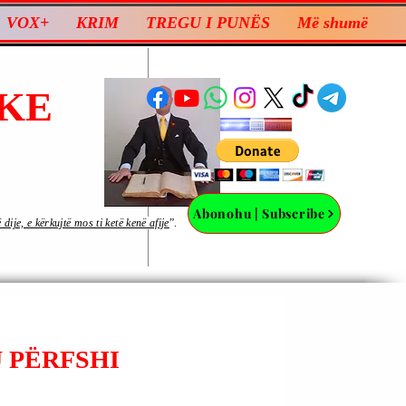
VOX+
KRIM
TREGU I PUNËS
Më shumë
KE
Abonohu | Subscribe
ije, e kërkujtë mos ti ketë kenë afije
”.
U PËRFSHI